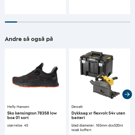
Andre så også på
Helly Hansen
Dewalt
Sko kensington 78358 low
Dykksag xr flexvolt 54v uten
boa 01 sort
batteri
størrelse: 45
blad diameter: 165mm dcs520nt
tstak koffert