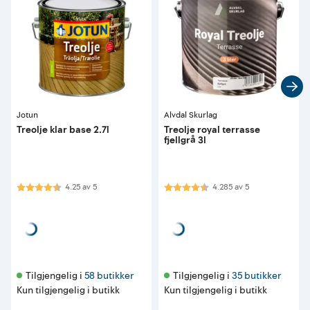
Jotun
Alvdal Skurlag
Treolje klar base 2.7l
Treolje royal terrasse
fjellgrå 3l
Karakter:
4.3 av 5 mulige
Karakter:
4.3 av 5 mulige
4.25
av
5
4.285
av
5
Tilgjengelig i 
58 butikker
Tilgjengelig i 
35 butikker
Kun tilgjengelig i butikk
Kun tilgjengelig i butikk