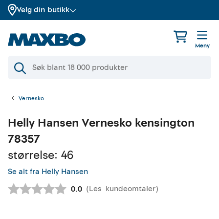
Velg din butikk
Meny
Vernesko
Helly Hansen
Vernesko kensington
78357
størrelse: 46
Se alt fra Helly Hansen
(
Les
kundeomtaler
)
Gjennomsnittskarakter:
0.0