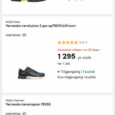
Solid Gear
Vernesko revolution 2 gtx sg76010 blå/sort
størrelse: 39
Karakter:
5.0 av 5 mulige
5
av
5
Kampanje utløper om 25 dager
1 295
pr. stykk
Før
1 295
Tilgjengelig i 
1 butikk
Kun tilgjengelig i butikk
Helly Hansen
Vernesko kensington 78355
størrelse: 45