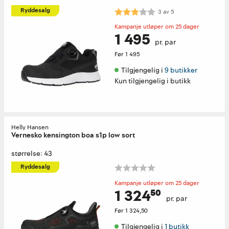
Karakter:
3.0 av 5 mulige
Ryddesalg
3
av
5
Kampanje utløper om 25 dager
1 495
pr. par
Før
1 495
Tilgjengelig i 
9 butikker
Kun tilgjengelig i butikk
Helly Hansen
Vernesko kensington boa s1p low sort
størrelse: 43
Ryddesalg
Kampanje utløper om 25 dager
1 324⁵⁰
pr. par
Før
1 324,50
Tilgjengelig i 
1 butikk