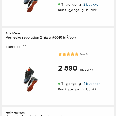
Tilgjengelig i 
2 butikker
Kun tilgjengelig i butikk
Solid Gear
Vernesko revolution 2 gtx sg76010 blå/sort
størrelse: 44
Karakter:
5.0 av 5 mulige
5
av
5
2 590
pr. stykk
Tilgjengelig i 
2 butikker
Kun tilgjengelig i butikk
Helly Hansen