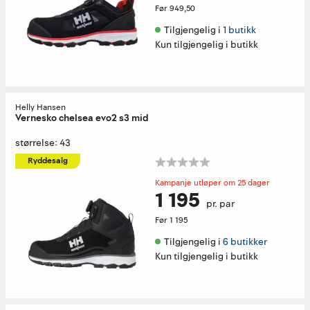
Før
949,50
Tilgjengelig i 
1 butikk
Kun tilgjengelig i butikk
Helly Hansen
Vernesko chelsea evo2 s3 mid
størrelse: 43
Ryddesalg
Kampanje utløper om 25 dager
1 195
pr. par
Før
1 195
Tilgjengelig i 
6 butikker
Kun tilgjengelig i butikk