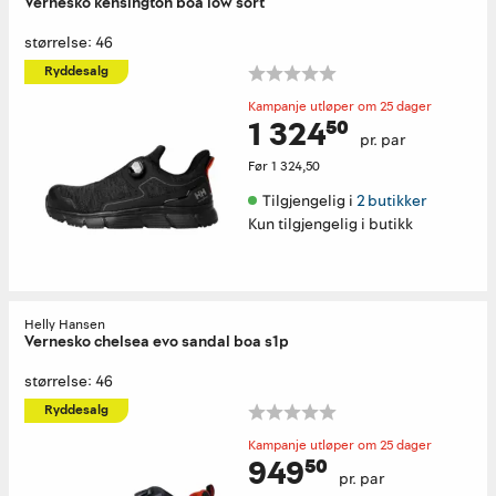
Vernesko kensington boa low sort
størrelse: 46
Ryddesalg
Kampanje utløper om 25 dager
1 324⁵⁰
pr. par
Før
1 324,50
Tilgjengelig i 
2 butikker
Kun tilgjengelig i butikk
Helly Hansen
Vernesko chelsea evo sandal boa s1p
størrelse: 46
Ryddesalg
Kampanje utløper om 25 dager
949⁵⁰
pr. par