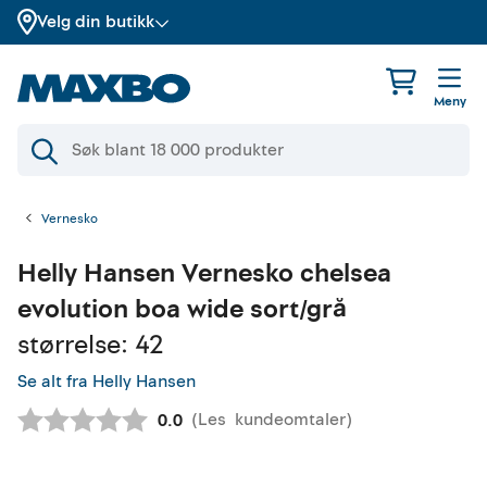
Velg din butikk
Meny
Vernesko
Helly Hansen
Vernesko chelsea
evolution boa wide sort/grå
størrelse: 42
Se alt fra Helly Hansen
(
Les
kundeomtaler
)
Gjennomsnittskarakter:
0.0