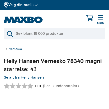
Velg din butikk
Meny
Vernesko
Helly Hansen
Vernesko 78340 magni
størrelse: 43
Se alt fra Helly Hansen
(
Les
kundeomtaler
)
Gjennomsnittskarakter:
0.0