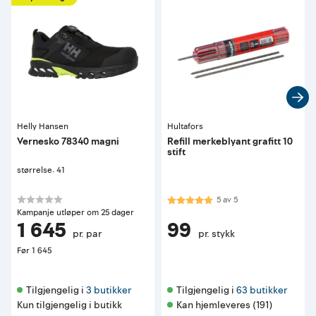
Helly Hansen
Hultafors
Vernesko 78340 magni
Refill merkeblyant grafitt 10
stift
størrelse: 41
Karakter:
5.0 av 5 mulige
5
av
5
Kampanje utløper om 25 dager
1 645
99
pr. par
pr. stykk
Før
1 645
Tilgjengelig i 
3 butikker
Tilgjengelig i 
63 butikker
Kun tilgjengelig i butikk
Kan hjemleveres (191)