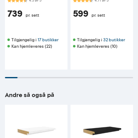
Karakter:
4.5 av 5 mulige
Karakter:
4.7 av 5 mulige
4.5
av
5
4.71
av
5
739
599
pr. sett
pr. sett
Tilgjengelig i 
17 butikker
Tilgjengelig i 
32 butikker
Kan hjemleveres (22)
Kan hjemleveres (10)
Andre så også på