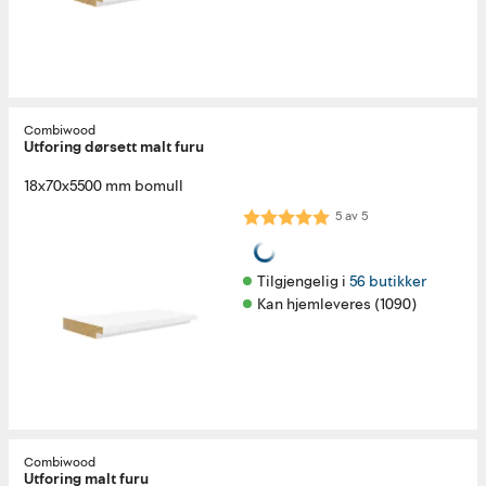
Combiwood
Utforing dørsett malt furu
18x70x5500 mm bomull
Karakter:
5.0 av 5 mulige
5
av
5
Tilgjengelig i 
56 butikker
Kan hjemleveres (1090)
Combiwood
Utforing malt furu