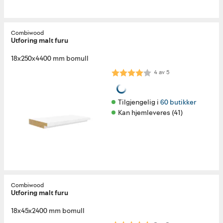
Combiwood
Utforing malt furu
18x250x4400 mm bomull
Karakter:
4.0 av 5 mulige
4
av
5
Tilgjengelig i 
60 butikker
Kan hjemleveres (41)
Combiwood
Utforing malt furu
18x45x2400 mm bomull