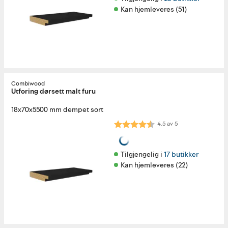
Kan hjemleveres (51)
Combiwood
Utforing dørsett malt furu
18x70x5500 mm dempet sort
Karakter:
4.5 av 5 mulige
4.5
av
5
Tilgjengelig i 
17 butikker
Kan hjemleveres (22)