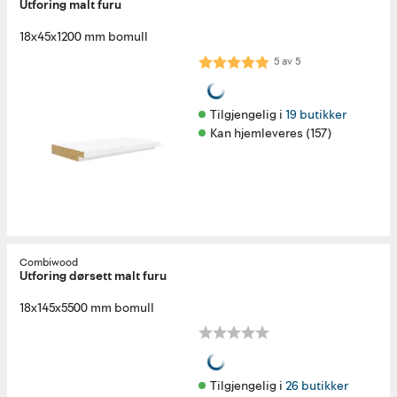
Utforing malt furu
18x45x1200 mm bomull
Karakter:
5.0 av 5 mulige
5
av
5
Tilgjengelig i 
19 butikker
Kan hjemleveres (157)
Combiwood
Utforing dørsett malt furu
18x145x5500 mm bomull
Tilgjengelig i 
26 butikker