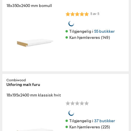
18x350x2400 mm bomull
Karakter:
5.0 av 5 mulige
5
av
5
Tilgjengelig i 
55 butikker
Kan hjemleveres (149)
Combiwood
Utforing malt furu
18x195x2400 mm klassisk hvit
Tilgjengelig i 
37 butikker
Kan hjemleveres (225)