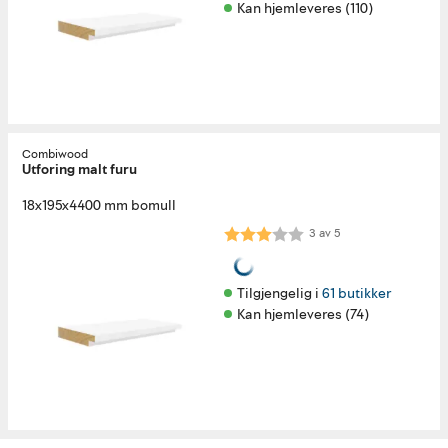
Kan hjemleveres (110)
Combiwood
Utforing malt furu
18x195x4400 mm bomull
Karakter:
3.0 av 5 mulige
3
av
5
Tilgjengelig i 
61 butikker
Kan hjemleveres (74)