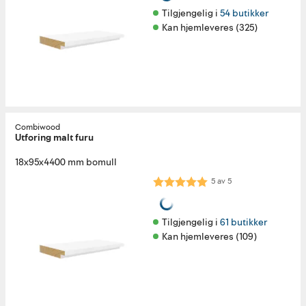
Tilgjengelig i 
54 butikker
Kan hjemleveres (325)
Combiwood
Utforing malt furu
18x95x4400 mm bomull
Karakter:
5.0 av 5 mulige
5
av
5
Tilgjengelig i 
61 butikker
Kan hjemleveres (109)