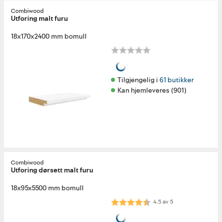
Combiwood
Utforing malt furu
18x170x2400 mm bomull
Tilgjengelig i 
61 butikker
Kan hjemleveres (901)
Combiwood
Utforing dørsett malt furu
18x95x5500 mm bomull
Karakter:
4.5 av 5 mulige
4.5
av
5