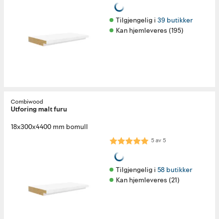
Tilgjengelig i 
39 butikker
Kan hjemleveres (195)
Combiwood
Utforing malt furu
18x300x4400 mm bomull
Karakter:
5.0 av 5 mulige
5
av
5
Tilgjengelig i 
58 butikker
Kan hjemleveres (21)