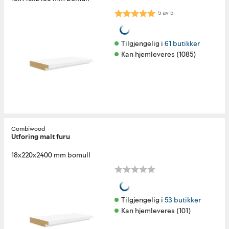
Karakter:
5.0 av 5 mulige
5
av
5
Tilgjengelig i 
61 butikker
Kan hjemleveres (1085)
Combiwood
Utforing malt furu
18x220x2400 mm bomull
Tilgjengelig i 
53 butikker
Kan hjemleveres (101)