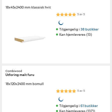
18x45x2400 mm klassisk hvit
Karakter:
5.0 av 5 mulige
5
av
5
Tilgjengelig i 
38 butikker
Kan hjemleveres (13)
Combiwood
Utforing malt furu
18x120x2400 mm bomull
Karakter:
5.0 av 5 mulige
5
av
5
Tilgjengelig i 
61 butikker
Kan hjemleveres (1371)