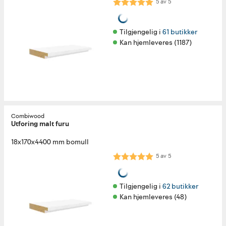
Karakter:
5.0 av 5 mulige
5
av
5
Tilgjengelig i 
61 butikker
Kan hjemleveres (1187)
Combiwood
Utforing malt furu
18x170x4400 mm bomull
Karakter:
5.0 av 5 mulige
5
av
5
Tilgjengelig i 
62 butikker
Kan hjemleveres (48)