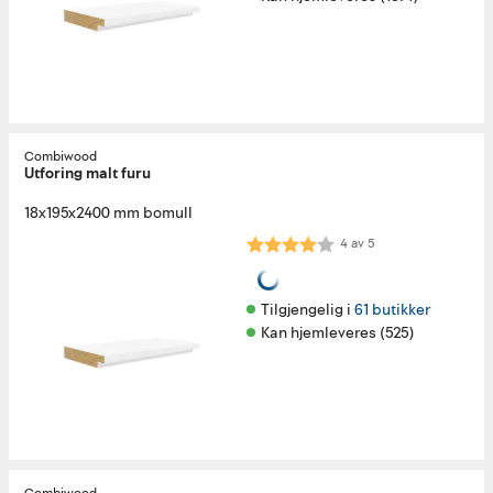
Combiwood
Utforing malt furu
18x195x2400 mm bomull
Karakter:
4.0 av 5 mulige
4
av
5
Tilgjengelig i 
61 butikker
Kan hjemleveres (525)