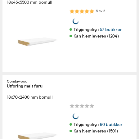
18x45x5500 mm bomull
Karakter:
5.0 av 5 mulige
5
av
5
Tilgjengelig i 
57 butikker
Kan hjemleveres (1204)
Combiwood
Utforing malt furu
18x70x2400 mm bomull
Tilgjengelig i 
60 butikker
Kan hjemleveres (1501)