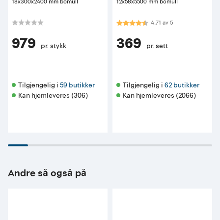
18x300x2400 mm bomull
12x58x5500 mm bomull
Karakter:
4.7 av 5 mulige
4.71
av
5
979
369
pr. stykk
pr. sett
Tilgjengelig i 
59 butikker
Tilgjengelig i 
62 butikker
Kan hjemleveres (306)
Kan hjemleveres (2066)
Andre så også på