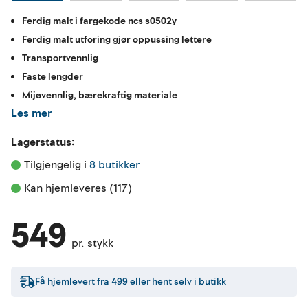
Ferdig malt i fargekode ncs s0502y
Ferdig malt utforing gjør oppussing lettere
Transportvennlig
Faste lengder
Mijøvennlig, bærekraftig materiale
Les mer
Lagerstatus:
Tilgjengelig i 
8 butikker
Kan hjemleveres (117)
549
pr. stykk
Få hjemlevert fra
499
eller hent selv i butikk