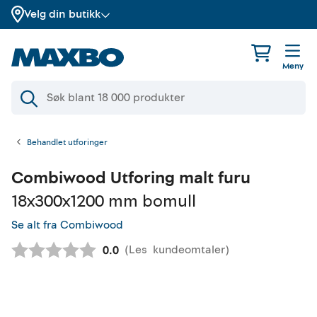
Velg din butikk
Meny
Behandlet utforinger
Combiwood
Utforing malt furu
18x300x1200 mm bomull
Se alt fra Combiwood
(
Les
kundeomtaler
)
Gjennomsnittskarakter:
0.0