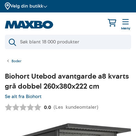
Velg din butikk
Meny
Boder
Biohort
Utebod avantgarde a8 kvarts
grå dobbel 260x380x222 cm
Se alt fra Biohort
(
Les
kundeomtaler
)
Gjennomsnittskarakter:
0.0