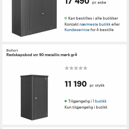
17 490
pr. eske
Kan bestilles i alle butikker 
Kontakt
nærmeste butikk
eller
Kundeservice
for å bestille
Biohort
Redskapsbod str 90 metallic mørk grå
11 190
pr. stykk
Tilgjengelig i 
1 butikk
Kun tilgjengelig i butikk