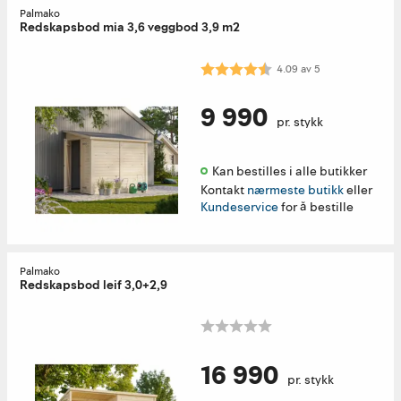
Palmako
Redskapsbod mia 3,6 veggbod 3,9 m2
Karakter:
4.1 av 5 mulige
4.09
av
5
9 990
pr. stykk
Kan bestilles i alle butikker 
Kontakt
nærmeste butikk
eller
Kundeservice
for å bestille
Palmako
Redskapsbod leif 3,0+2,9
16 990
pr. stykk