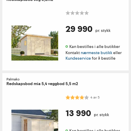
29 990
pr. stykk
Kan bestilles i alle butikker 
Kontakt
nærmeste butikk
eller
Kundeservice
for å bestille
Palmako
Redskapsbod mia 5,4 veggbod 5,5 m2
Karakter:
4.0 av 5 mulige
4
av
5
13 990
pr. stykk
Kan bestilles i alle butikker 