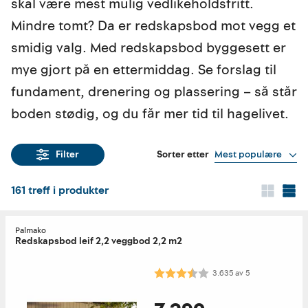
skal være mest mulig vedlikeholdsfritt.
Mindre tomt? Da er redskapsbod mot vegg et
smidig valg. Med redskapsbod byggesett er
mye gjort på en ettermiddag. Se forslag til
fundament, drenering og plassering – så står
boden stødig, og du får mer tid til hagelivet.
Sorter etter
Mest populære
Filter
161
treff i produkter
Palmako
Redskapsbod leif 2,2 veggbod 2,2 m2
Karakter:
3.6 av 5 mulige
3.635
av
5