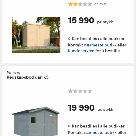
Karakter:
2.6 av 5 mulige
2.6
av
5
15 990
pr. stykk
Kan bestilles i alle butikker 
Kontakt
nærmeste butikk
eller
Kundeservice
for å bestille
Palmako
Redskapsbod dan 7,5
19 990
pr. stykk
Kan bestilles i alle butikker 
Kontakt
nærmeste butikk
eller