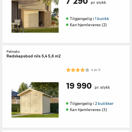
7 290
pr. stykk
Tilgjengelig i 
1 butikk
Kan hjemleveres (2)
Palmako
Redskapsbod nils 5,4 5,6 m2
Karakter:
4.0 av 5 mulige
4
av
5
19 990
pr. stykk
Tilgjengelig i 
2 butikker
Kan hjemleveres (3)