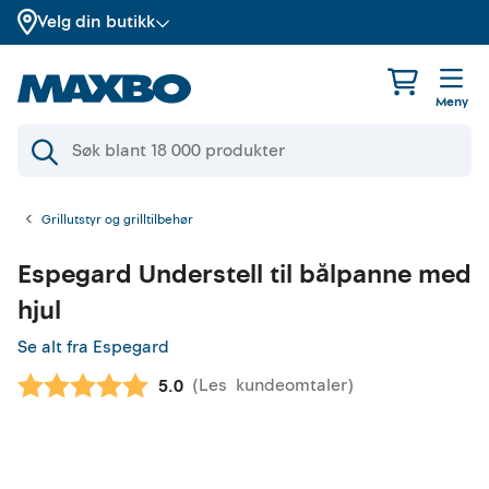
Velg din butikk
Meny
Grillutstyr og grilltilbehør
Espegard
Understell til bålpanne med
hjul
Se alt fra Espegard
(
Les
kundeomtaler
)
Gjennomsnittskarakter:
5.0