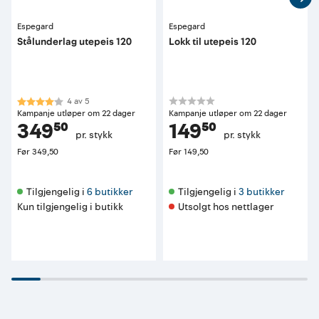
Espegard
Espegard
Stålunderlag utepeis 120
Lokk til utepeis 120
Karakter:
4.0 av 5 mulige
4
av
5
Kampanje utløper om 22 dager
Kampanje utløper om 22 dager
349⁵⁰
149⁵⁰
pr. stykk
pr. stykk
Før
349,50
Før
149,50
Tilgjengelig i 
6 butikker
Tilgjengelig i 
3 butikker
Kun tilgjengelig i butikk
Utsolgt hos nettlager