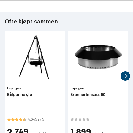
Ofte kjøpt sammen
Espegard
Espegard
Bålpanne glo
Brennerinnsats 60
Karakter:
4.6 av 5 mulige
4.645
av
5
2 749
1 899