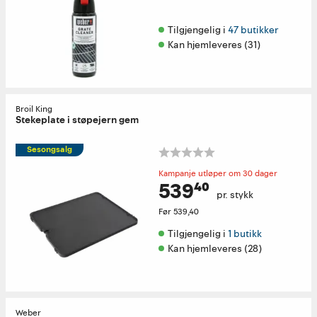
Tilgjengelig i 
47 butikker
Kan hjemleveres (31)
Broil King
Stekeplate i støpejern gem
Sesongsalg
Kampanje utløper om 30 dager
539⁴⁰
pr. stykk
Før
539,40
Tilgjengelig i 
1 butikk
Kan hjemleveres (28)
Weber