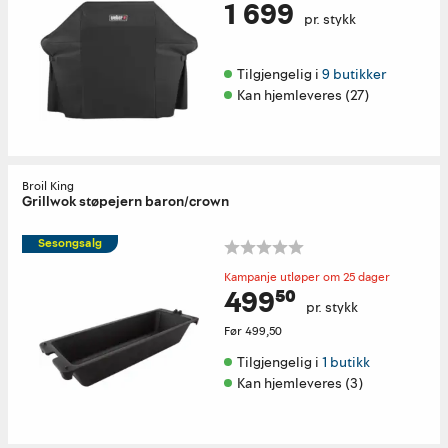
1 699
pr. stykk
Tilgjengelig i 
9 butikker
Kan hjemleveres (27)
Broil King
Grillwok støpejern baron/crown
Sesongsalg
Kampanje utløper om 25 dager
499⁵⁰
pr. stykk
Før
499,50
Tilgjengelig i 
1 butikk
Kan hjemleveres (3)