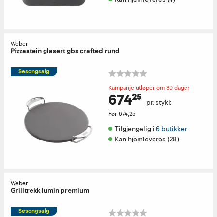
Weber
Pizzastein glasert gbs crafted rund
Sesongsalg
Kampanje utløper om 30 dager
674²⁵
pr. stykk
Før
674,25
Tilgjengelig i 
6 butikker
Kan hjemleveres (28)
Weber
Grilltrekk lumin premium
Sesongsalg