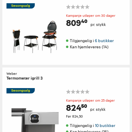
Sesongsalg
Kampanje utløper om 30 dager
809⁴⁰
pr. stykk
Tilgjengelig i 
6 butikker
Kan hjemleveres (14)
Weber
Termometer igrill 3
Sesongsalg
Kampanje utløper om 25 dager
824⁵⁰
pr. stykk
Før
824,50
Tilgjengelig i 
10 butikker
Kan hjemleveres (16)