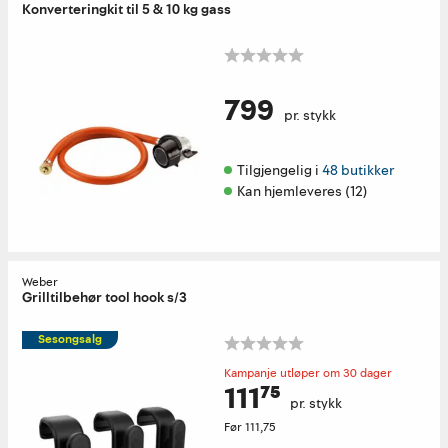
Konverteringkit til 5 & 10 kg gass
799
pr. stykk
Tilgjengelig i 
48 butikker
Kan hjemleveres (12)
Weber
Grilltilbehør tool hook s/3
Sesongsalg
Kampanje utløper om 30 dager
111⁷⁵
pr. stykk
Før
111,75