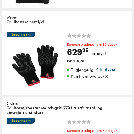
Weber
Grillhanske sett l/xl
Sesongsalg
Kampanje utløper om 30 dager
629²⁵
pr. stykk
Før
629,25
Tilgjengelig i 
9 butikker
Kan hjemleveres (5)
Enders
Grillform/roaster switch grid 7793 rustfritt stål og
støpejernshåndtak
Sesongsalg
Kampanje utløper om 30 dager