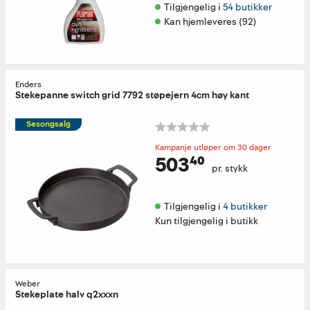
Tilgjengelig i 
54 butikker
Kan hjemleveres (92)
Enders
Stekepanne switch grid 7792 støpejern 4cm høy kant
Sesongsalg
Kampanje utløper om 30 dager
503⁴⁰
pr. stykk
Tilgjengelig i 
4 butikker
Kun tilgjengelig i butikk
Weber
Stekeplate halv q2xxxn