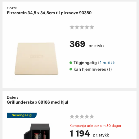
Cozze
Pizzastein 34,5 x 34,5cm til pizzaovn 90350
369
pr. stykk
Tilgjengelig i 
1 butikk
Kan hjemleveres (1)
Enders
Grillunderskap 88186 med hjul
Sesongsalg
Kampanje utløper om 30 dager
1 194
pr. stykk