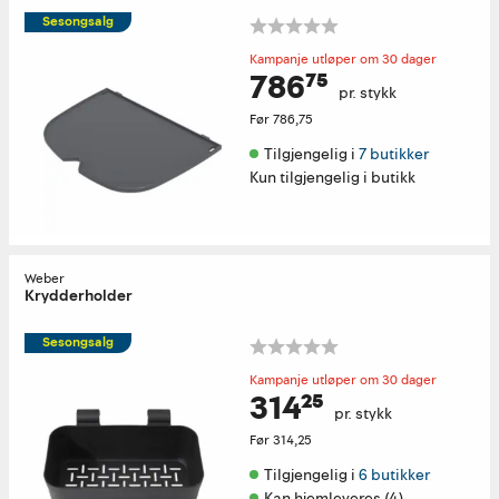
Sesongsalg
Kampanje utløper om 30 dager
786⁷⁵
pr. stykk
Før
786,75
Tilgjengelig i 
7 butikker
Kun tilgjengelig i butikk
Weber
Krydderholder
Sesongsalg
Kampanje utløper om 30 dager
314²⁵
pr. stykk
Før
314,25
Tilgjengelig i 
6 butikker
Kan hjemleveres (4)