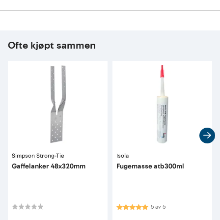
Ofte kjøpt sammen
Simpson Strong-Tie
Isola
Gaffelanker 48x320mm
Fugemasse atb300ml
Karakter:
5.0 av 5 mulige
5
av
5