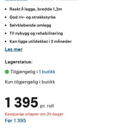
Raskt å legge, bredde 1,2m
God riv- og strekkstyrke
Selvklebende omlegg
Til nybygg og rehabilitering
Kan ligge utildekket i 3 måneder
Les mer
Lagerstatus:
Tilgjengelig i 
1 butikk
Kun tilgjengelig i butikk
1 395
pr. rull
Kampanje utløper om 24 dager
Før
1 395