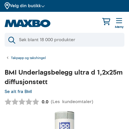
Velg din butikk
Meny
Takpapp og takshingel
BMI
Underlagsbelegg ultra d 1,2x25m
diffusjonstett
Se alt fra BMI
(
Les
kundeomtaler
)
Gjennomsnittskarakter:
0.0