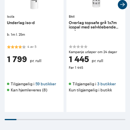
Isola
BMI
Underlag iso-d
Overlag topsafe grå 1x7m
icopal med selvklebende
omlegg
b: 1m l: 25m
Karakter:
4.0 av 5 mulige
4
av
5
Kampanje utløper om 24 dager
1 799
1 445
pr. rull
pr. rull
Før
1 445
Tilgjengelig i 
59 butikker
Tilgjengelig i 
3 butikker
Kan hjemleveres (8)
Kun tilgjengelig i butikk