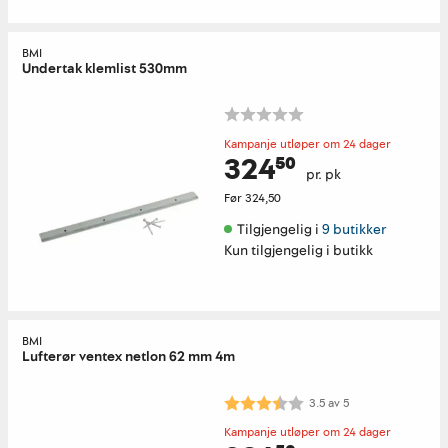
BMI
Undertak klemlist 530mm
Kampanje utløper om 24 dager
324⁵⁰
pr. pk
Før
324,50
Tilgjengelig i 
9 butikker
Kun tilgjengelig i butikk
BMI
Lufterør ventex netlon 62 mm 4m
Karakter:
3.5 av 5 mulige
3.5
av
5
Kampanje utløper om 24 dager