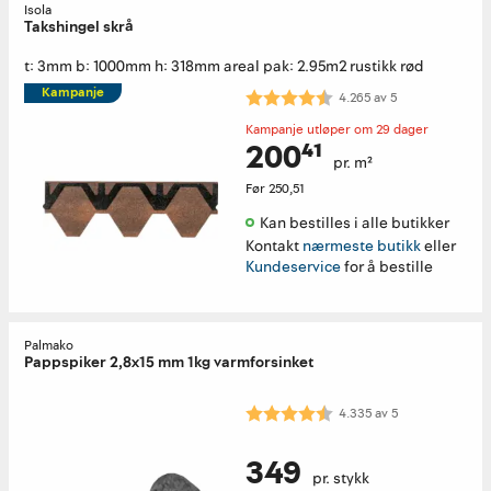
Isola
Takshingel skrå
t: 3mm b: 1000mm h: 318mm areal pak: 2.95m2 rustikk rød
Kampanje
Karakter:
4.3 av 5 mulige
4.265
av
5
Kampanje utløper om 29 dager
200⁴¹
pr. m²
Før
250,51
Kan bestilles i alle butikker 
Kontakt
nærmeste butikk
eller
Kundeservice
for å bestille
Palmako
Pappspiker 2,8x15 mm 1kg varmforsinket
Karakter:
4.3 av 5 mulige
4.335
av
5
349
pr. stykk