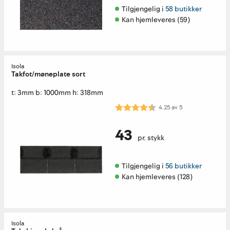
Tilgjengelig i 
58 butikker
Kan hjemleveres (59)
Isola
Takfot/møneplate sort
t: 3mm b: 1000mm h: 318mm
Karakter:
4.3 av 5 mulige
4.25
av
5
43
pr. stykk
Tilgjengelig i 
56 butikker
Kan hjemleveres (128)
Isola