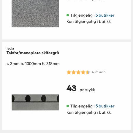
Tilgjengelig i 
5 butikker
Kun tilgjengelig i butikk
Isola
Takfot/møneplate skifergrå
t: 3mm b: 1000mm h: 318mm
Karakter:
4.3 av 5 mulige
4.25
av
5
43
pr. stykk
Tilgjengelig i 
5 butikker
Kun tilgjengelig i butikk