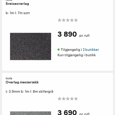
Sveiseoverlag
b: 1m l: 7m sort
3 890
pr. rull
Tilgjengelig i 
2 butikker
Kun tilgjengelig i butikk
Isola
Overlag mestertekk
t: 3.9mm b: 1m l: 8m skifergrå
3 690
pr. rull