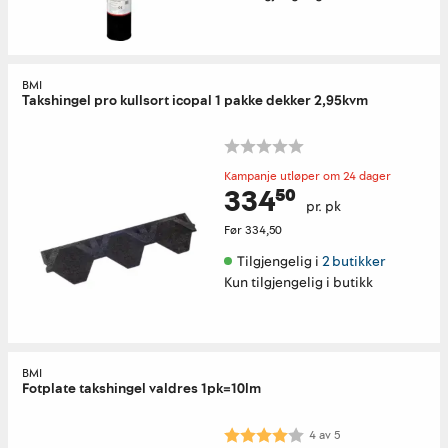
BMI
Takshingel pro kullsort icopal 1 pakke dekker 2,95kvm
Kampanje utløper om 24 dager
334⁵⁰
pr. pk
Før
334,50
Tilgjengelig i 
2 butikker
Kun tilgjengelig i butikk
BMI
Fotplate takshingel valdres 1pk=10lm
Karakter:
4.0 av 5 mulige
4
av
5