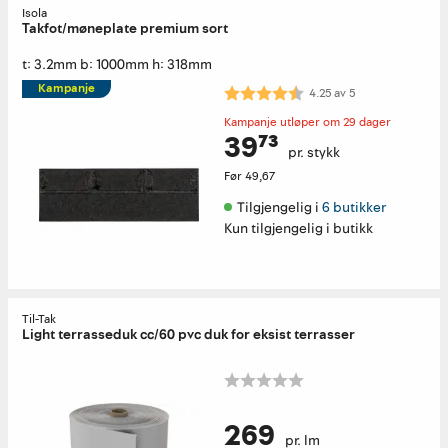
Isola
Takfot/møneplate premium sort
t: 3.2mm b: 1000mm h: 318mm
Kampanje
Karakter:
4.3 av 5 mulige
4.25
av
5
Kampanje utløper om 29 dager
39⁷³
pr. stykk
Før
49,67
Tilgjengelig i 
6 butikker
Kun tilgjengelig i butikk
Til-Tak
Light terrasseduk cc/60 pvc duk for eksist terrasser
269
pr. lm