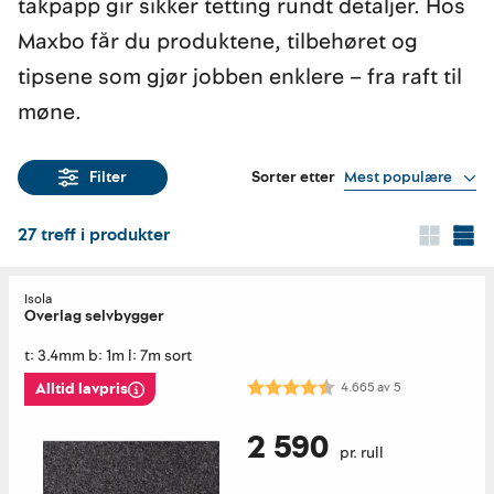
takpapp gir sikker tetting rundt detaljer. Hos
Maxbo får du produktene, tilbehøret og
tipsene som gjør jobben enklere – fra raft til
møne.
Sorter etter
Mest populære
Filter
27
treff i produkter
Isola
Overlag selvbygger
t: 3.4mm b: 1m l: 7m sort
Karakter:
4.7 av 5 mulige
4.665
av
5
Alltid lavpris
2 590
pr. rull