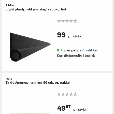
Til-Tak
Light plastprofil pvc slagfast pvc, list
99
pr. stykk
Tilgjengelig i 
7 butikker
Kun tilgjengelig i butikk
Isola
Takfot/mønepl teglrød 66 stk. pr. pakke
49⁶⁷
pr. stykk