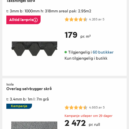
Takshingel skrå
t: 3mm b: 1000mm h: 318mm areal pak: 2.95m2
Karakter:
4.3 av 5 mulige
4.265
av
5
Alltid lavpris
179
pr. m²
Tilgjengelig i 
60 butikker
Kun tilgjengelig i butikk
Isola
Overlag selvbygger skrå
t: 3.4mm b: 1m l: 7m grå
Kampanje
Karakter:
4.7 av 5 mulige
4.665
av
5
Kampanje utløper om 29 dager
2 472
pr. rull