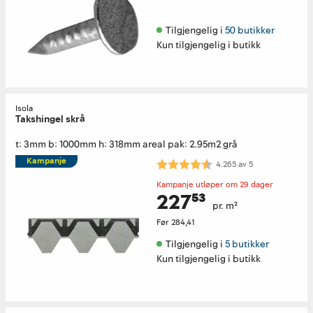
Tilgjengelig i 
50 butikker
Kun tilgjengelig i butikk
Isola
Takshingel skrå
t: 3mm b: 1000mm h: 318mm areal pak: 2.95m2 grå
Kampanje
Karakter:
4.3 av 5 mulige
4.265
av
5
Kampanje utløper om 29 dager
227⁵³
pr. m²
Før
284,41
Tilgjengelig i 
5 butikker
Kun tilgjengelig i butikk