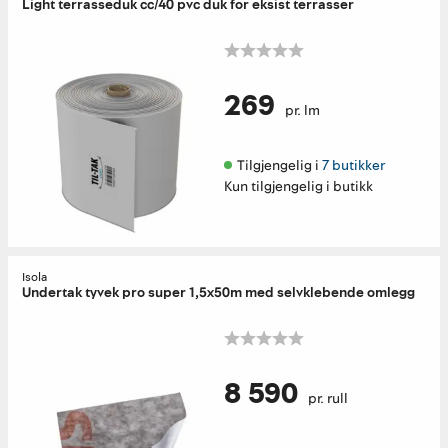
Light terrasseduk cc/40 pvc duk for eksist terrasser
269
pr. lm
Tilgjengelig i 
7 butikker
Kun tilgjengelig i butikk
Isola
Undertak tyvek pro super 1,5x50m med selvklebende omlegg
8 590
pr. rull