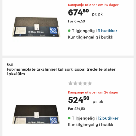
Kampanje utløper om 24 dager
674⁵⁰
pr. pk
Før
674,50
Tilgjengelig i 
6 butikker
Kun tilgjengelig i butikk
BMI
Fot-møneplate takshingel kullsort icopal tredelte plater
1pk=10lm
Kampanje utløper om 24 dager
524⁵⁰
pr. pk
Før
524,50
Tilgjengelig i 
12 butikker
Kun tilgjengelig i butikk