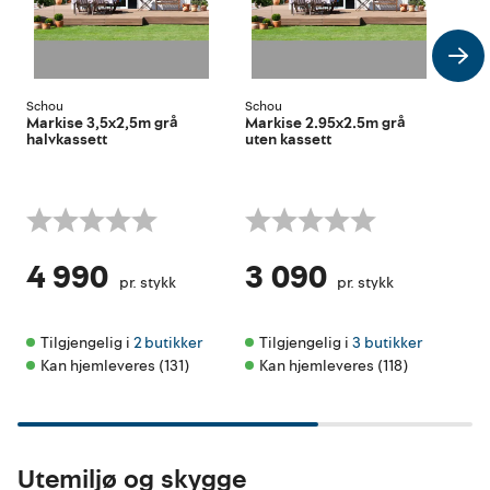
Schou
Schou
Sch
Markise 3,5x2,5m grå
Markise 2.95x2.5m grå
Mar
halvkassett
uten kassett
m/f
4 990
3 090
2
pr. stykk
pr. stykk
Tilgjengelig i 
2 butikker
Tilgjengelig i 
3 butikker
Ti
Kan hjemleveres (131)
Kan hjemleveres (118)
Kun 
Utemiljø og skygge