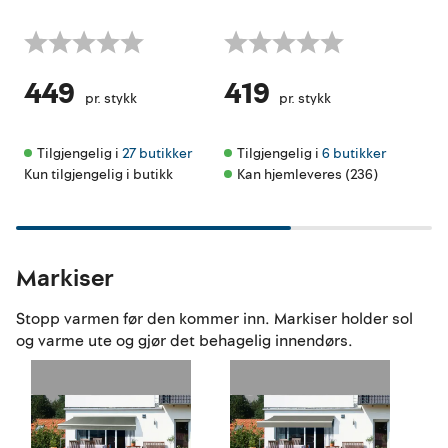
449
419
2
pr. stykk
pr. stykk
Tilgjengelig i 
27 butikker
Tilgjengelig i 
6 butikker
Ti
Kun tilgjengelig i butikk
Kan hjemleveres (236)
Kun 
Markiser
Stopp varmen før den kommer inn. Markiser holder sol
og varme ute og gjør det behagelig innendørs.