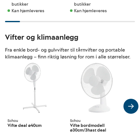
butikker 
butikker 
b
Kan hjemleveres
Kan hjemleveres
K
Vifter og klimaanlegg
Fra enkle bord- og gulvvifter til tårnvifter og portable
klimaanlegg – finn riktig løsning for rom i alle størrelser.
Schou
Schou
Sch
Vifte deal ø40cm
Vifte bordmodell
Bor
ø30cm/3hast deal