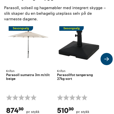
Parasoll, solseil og hagemøbler med integrert skygge –
slik skaper du en behagelig uteplass selv på de
varmeste dagene.
Sesongsalg
Sesongsalg
Krifon
Krifon
Krif
Parasoll sumatra 3m m/tilt
Parasollfot tangerang
Para
beige
27kg sort
bei
874³⁰
510³⁰
6
pr. stykk
pr. stykk