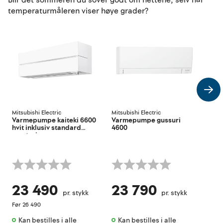
Blir det sommeren du sover godt om nettene, selv når
temperaturmåleren viser høye grader?
Mitsubishi Electric
Mitsubishi Electric
Mits
Varmepumpe kaiteki 6600
Varmepumpe gussuri
Var
hvit inklusiv standard
4600
saf
montering
mon
23 490
23 790
2
pr. stykk
pr. stykk
Før
26 490
Kan bestilles i alle 
Kan bestilles i alle 
Ka