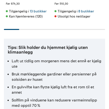
Før
874,30
Før
510,30
Før
Tilgjengelig i 
13 butikker
Tilgjengelig i 
8 butikker
Ti
Kan hjemleveres (120)
Utsolgt hos nettlager
K
Tips: Slik holder du hjemmet kjølig uten
klimaanlegg
Luft ut tidlig om morgenen mens det ennå er kjølig
ute
Bruk mørkleggende gardiner eller persienner på
solsiden av huset
En gulvvifte kan flytte kjølig luft fra et rom til et
annet
Solfilm på vinduene kan redusere varmeinnslipp
med opptil 70 %