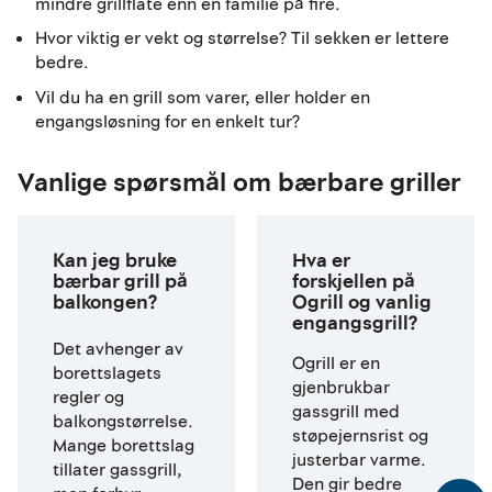
mindre grillflate enn en familie på fire.
Hvor viktig er vekt og størrelse? Til sekken er lettere
bedre.
Vil du ha en grill som varer, eller holder en
engangsløsning for en enkelt tur?
Vanlige spørsmål om bærbare griller
Kan jeg bruke
Hva er
bærbar grill på
forskjellen på
balkongen?
Ogrill og vanlig
engangsgrill?
Det avhenger av
Ogrill er en
borettslagets
gjenbrukbar
regler og
gassgrill med
balkongstørrelse.
støpejernsrist og
Mange borettslag
justerbar varme.
tillater gassgrill,
Den gir bedre