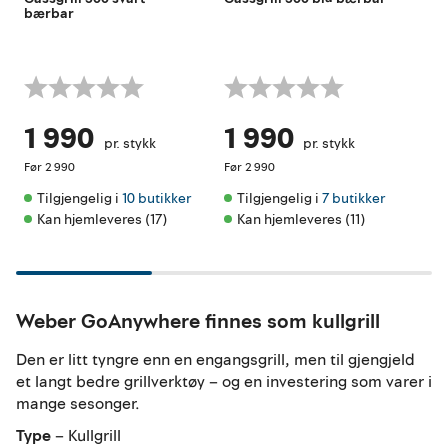
bærbar
bær
1 990
1 990
1
pr. stykk
pr. stykk
Før
2 990
Før
2 990
Før
Tilgjengelig i 
10 butikker
Tilgjengelig i 
7 butikker
Ti
Kan hjemleveres (17)
Kan hjemleveres (11)
Kun 
Weber GoAnywhere finnes som kullgrill
Den er litt tyngre enn en engangsgrill, men til gjengjeld
et langt bedre grillverktøy – og en investering som varer i
mange sesonger.
Type
– Kullgrill