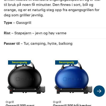
til bruk på noen få minutter. Den finnes i sort, blå og
orange, og er et naturlig steg opp fra engangsgrillen for
deg som grilller jevnlig.
Type
– Gassgrill
Rist
– Støpejern – jevn og høy varme
Passer til
– Tur, camping, hytte, balkong
Sesongsalg
Sesongsalg
O-grill
O-grill
O-gri
Gassgrill 500 svart
Gassgrill 500 blå bærbar
Gas