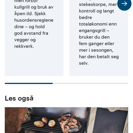
men forbyr
stekeskorpe, mer
kullgrill og bruk av
kontroll og langt
åpen ild. Sjekk
bedre
husordensreglene
totaløkonomi enn
dine – og hold
engangsgrill –
god avstand fra
bruker du den
vegger og
fem ganger eller
rekkverk.
mer i sesongen,
har den betalt seg
selv.
Les også