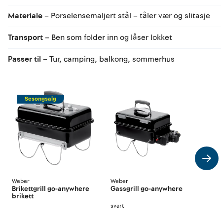
Materiale
– Porselensemaljert stål – tåler vær og slitasje
Transport
– Ben som folder inn og låser lokket
Passer til
– Tur, camping, balkong, sommerhus
Sesongsalg
Weber
Weber
Web
Brikettgrill go-anywhere
Gassgrill go-anywhere
Bær
brikett
any
svart