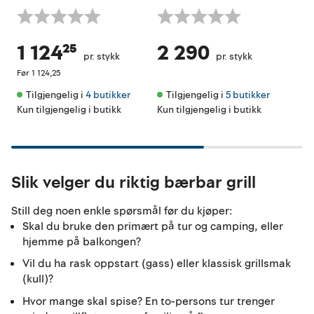
1 124²⁵
2 290
4
pr. stykk
pr. stykk
Før
1 124,25
Før
Tilgjengelig i 
4 butikker
Tilgjengelig i 
5 butikker
Ti
Kun tilgjengelig i butikk
Kun tilgjengelig i butikk
K
Slik velger du riktig bærbar grill
Still deg noen enkle spørsmål før du kjøper:
Skal du bruke den primært på tur og camping, eller
hjemme på balkongen?
Vil du ha rask oppstart (gass) eller klassisk grillsmak
(kull)?
Hvor mange skal spise? En to-persons tur trenger