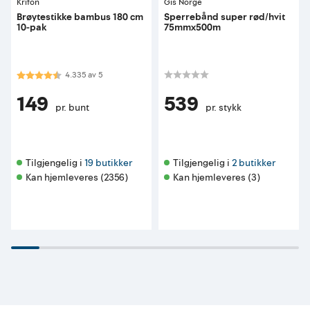
Krifon
Gis Norge
Brøytestikke bambus 180 cm
Sperrebånd super rød/hvit
10-pak
75mmx500m
Karakter:
4.3 av 5 mulige
4.335
av
5
149
539
pr. bunt
pr. stykk
Tilgjengelig i 
19 butikker
Tilgjengelig i 
2 butikker
Kan hjemleveres (2356)
Kan hjemleveres (3)