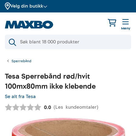
Velg din butikk
Meny
Sperrebånd
Tesa
Sperrebånd rød/hvit
100mx80mm ikke klebende
Se alt fra Tesa
(
Les
kundeomtaler
)
Gjennomsnittskarakter:
0.0