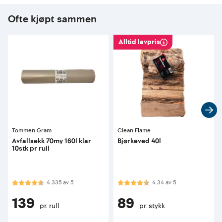
Ofte kjøpt sammen
Alltid lavpris
Tommen Gram
Clean Flame
Avfallsekk 70my 160l klar
Bjørkeved 40l
10stk pr rull
Karakter:
4.3 av 5 mulige
Karakter:
4.3 av 5 mulige
4.335
av
5
4.34
av
5
139
89
pr. rull
pr. stykk