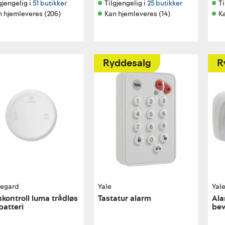
gjengelig i 
51 butikker
Tilgjengelig i 
25 butikker
Ti
n hjemleveres (206)
Kan hjemleveres (14)
K
Ryddesalg
R
egard
Yale
Yal
nkontroll luma trådløs
Tastatur alarm
Ala
 batteri
bev