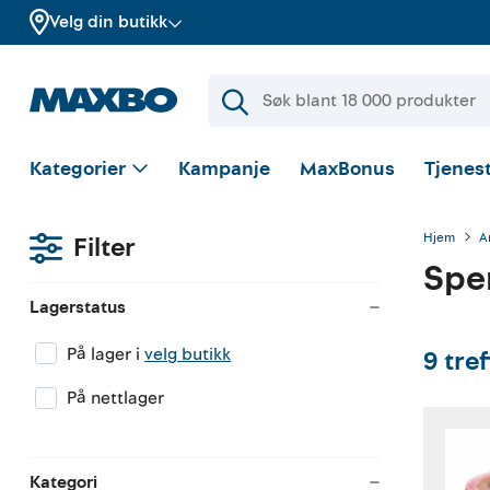
Velg din butikk
Kategorier
Kampanje
MaxBonus
Tjenest
Hjem
A
Filter
Spe
Lagerstatus
På lager i
velg butikk
9
tre
På nettlager
Kategori