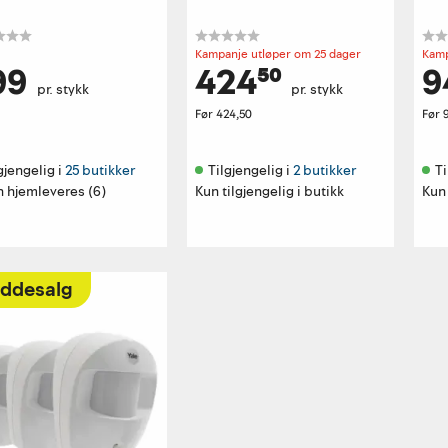
Kampanje utløper om 25 dager
Kamp
99
424⁵⁰
9
pr. stykk
pr. stykk
Før
424,50
Før
gjengelig i 
25 butikker
Tilgjengelig i 
2 butikker
Ti
n hjemleveres (6)
Kun tilgjengelig i butikk
Kun 
ddesalg