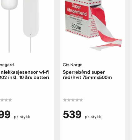
segard
Gis Norge
nlekkasjesensor wi-fi
Sperrebånd super
02 inkl. 10 års batteri
rød/hvit 75mmx500m
99
539
pr. stykk
pr. stykk