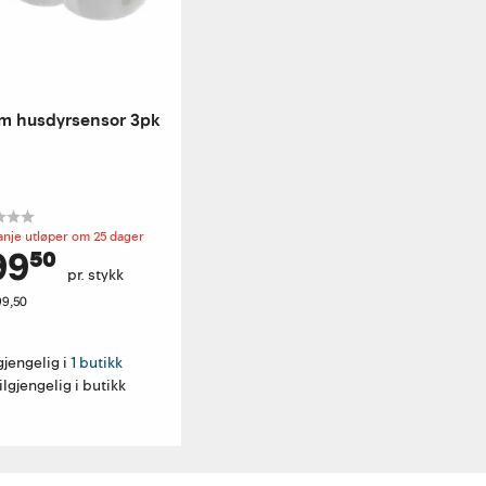
m husdyrsensor 3pk
nje utløper om 25 dager
99⁵⁰
pr. stykk
99,50
gjengelig i 
1 butikk
ilgjengelig i butikk