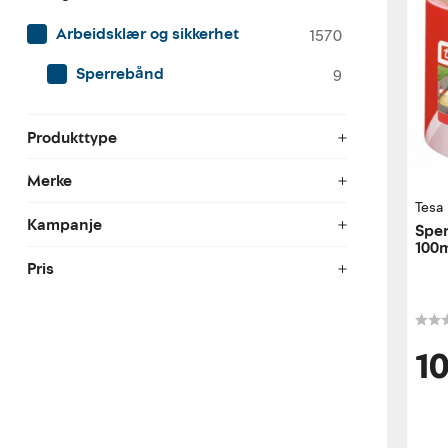
Arbeidsklær og sikkerhet
1570
Sperrebånd
9
Produkttype
Merke
Tesa
Kampanje
Sper
100
kle
Pris
1