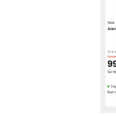
Yale
Alar
Kampa
9
Før
9
Til
Kun t