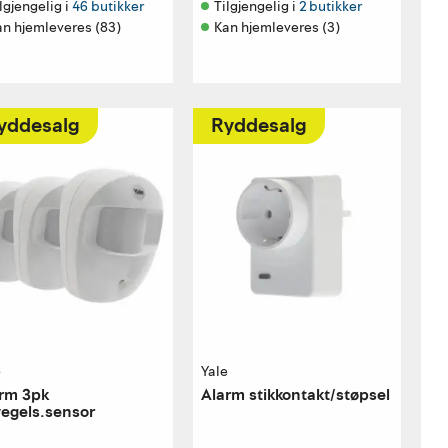
lgjengelig i 
46 butikker
Tilgjengelig i 
2 butikker
an hjemleveres (83)
Kan hjemleveres (3)
yddesalg
Ryddesalg
e
Yale
rm 3pk
Alarm stikkontakt/støpsel
egels.sensor