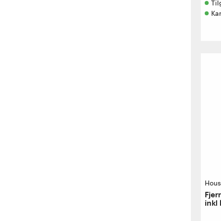
Til
Ka
Hous
Fjer
inkl