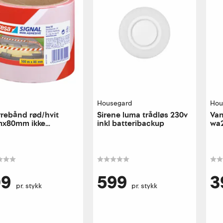
Housegard
Hou
rebånd rød/hvit
Sirene luma trådløs 230v
Van
mx80mm ikke
inkl batteribackup
wa2
bende
09
599
3
pr. stykk
pr. stykk