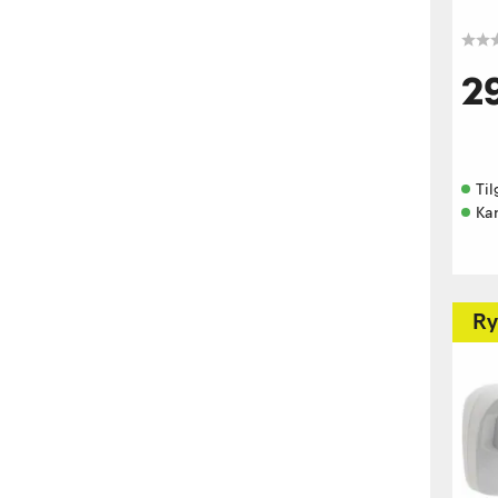
2
Til
Ka
Ry