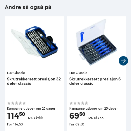
Andre så også på
Lux Classic
Lux Classic
Skrutrekkersett presisjon 32
Skrutrekkersett presisjon 6
deler classic
deler classic
Kampanje utløper om 25 dager
Kampanje utløper om 25 dager
114⁵⁰
69⁵⁰
pr. stykk
pr. stykk
Før
114,50
Før
69,50