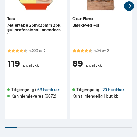
Tesa
Clean Flame
Malertape 25mx25mm 2pk
Bjørkeved 40l
gul professional innendørs
2-pakning
Karakter:
4.3 av 5 mulige
Karakter:
4.3 av 5 mulige
4.335
av
5
4.34
av
5
119
89
pr. stykk
pr. stykk
Tilgjengelig i 
63 butikker
Tilgjengelig i 
20 butikker
Kan hjemleveres (6672)
Kun tilgjengelig i butikk