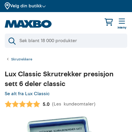
Velg din butikk
Meny
Skrutrekkere
Lux Classic
Skrutrekker presisjon
sett 6 deler classic
Se alt fra Lux Classic
(
Les
kundeomtaler
)
Gjennomsnittskarakter:
5.0