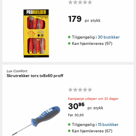
179
pr. stykk
Tilgjengelig i 
30 butikker
Kan hjemleveres (97)
Lux Comfort
Skrutrekker torx tx8x60 proff
Kampanje utløper om 23 dager
30⁹⁵
pr. stykk
Før
30,95
Tilgjengelig i 
15 butikker
Kan hjemleveres (67)