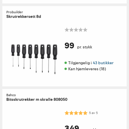
Probuilder
Skrutrekkersett 8d
99
pr. stykk
Tilgjengelig i 
43 butikker
Kan hjemleveres (18)
Bahco
Bitsskrutrekker m skralle 808050
Karakter:
5.0 av 5 mulige
5
av
5
349