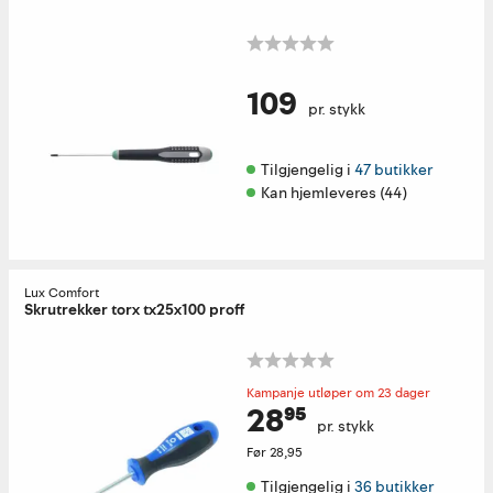
109
pr. stykk
Tilgjengelig i 
47 butikker
Kan hjemleveres (44)
Lux Comfort
Skrutrekker torx tx25x100 proff
Kampanje utløper om 23 dager
28⁹⁵
pr. stykk
Før
28,95
Tilgjengelig i 
36 butikker