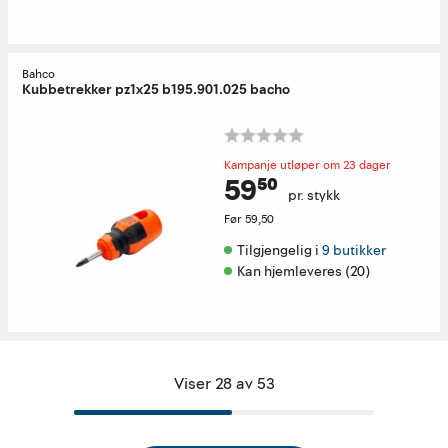
Bahco
Kubbetrekker pz1x25 b195.901.025 bacho
Kampanje utløper om 23 dager
59⁵⁰
pr. stykk
Før
59,50
Tilgjengelig i 
9 butikker
Kan hjemleveres (20)
Viser 28 av 53