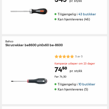
pr. stykk
Tilgjengelig i 
43 butikker
Kan hjemleveres (46)
Bahco
Skrutrekker be8600 ph0x60 be-8600
Karakter:
5.0 av 5 mulige
5
av
5
Kampanje utløper om 23 dager
74⁵⁰
pr. stykk
Før
74,50
Tilgjengelig i 
10 butikker
Kan hjemleveres (5)