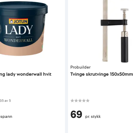
Probuilder
ing lady wonderwall hvit
Tvinge skrutvinge 150x50m
 av 5 mulige
35
av
5
69
. spann
pr. stykk