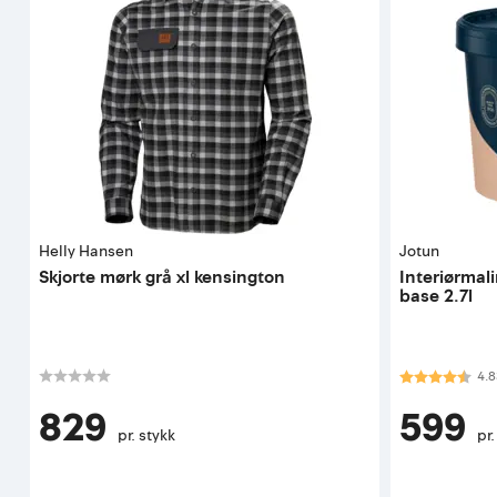
Helly Hansen
Jotun
Skjorte mørk grå xl kensington
Interiørmal
base 2.7l
Karakter:
4.8
4.8
829
599
pr. stykk
pr