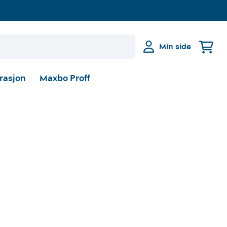
Min side
irasjon
Maxbo Proff