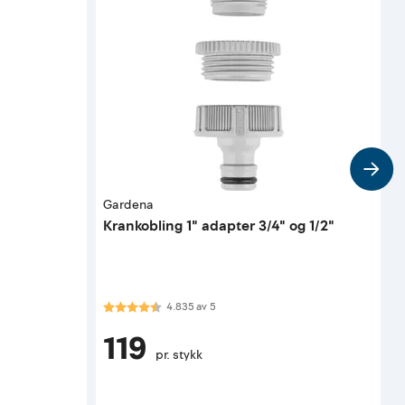
Gardena
S
m
Krankobling 1" adapter 3/4" og 1/2"
T
2
Karakter:
4.8 av 5 mulige
K
4.835
av
5
119
pr. stykk