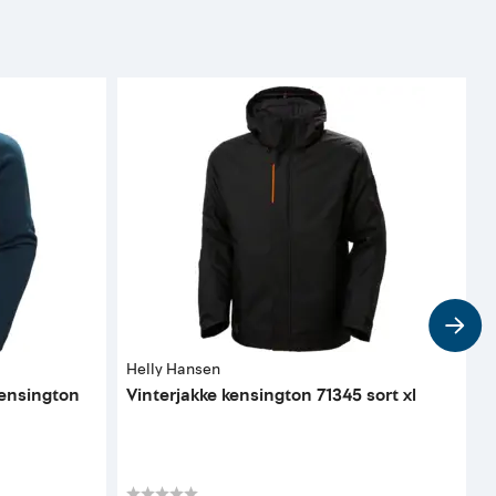
Helly Hansen
H
kensington
Vinterjakke kensington 71345 sort xl
L