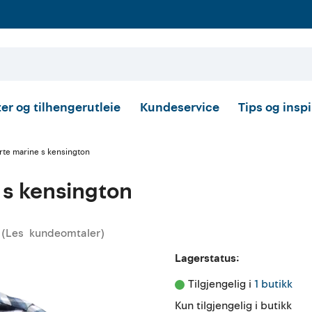
er og tilhengerutleie
Kundeservice
Tips og insp
rte marine s kensington
 s kensington
(
Les
kundeomtaler
)
nnomsnittskarakter:
Lagerstatus:
Tilgjengelig i 
1 butikk
Kun tilgjengelig i butikk