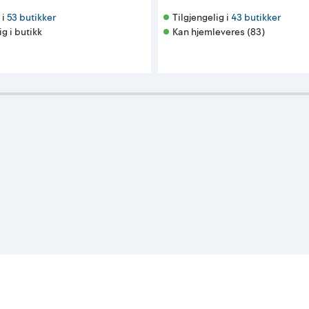
i 
53 butikker
Tilgjengelig i 
43 butikker
ig i butikk
Kan hjemleveres (83)