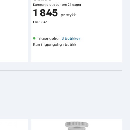
Kampanje utløper om 24 dager
K
1 845
pr. stykk
Før
1 845
F
Tilgjengelig i 
3 butikker
Kun tilgjengelig i butikk
K
A