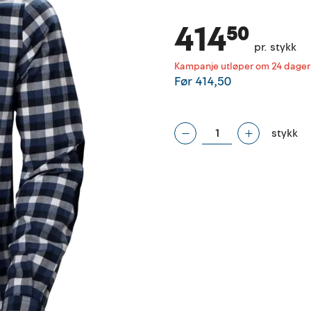
414⁵⁰
pr. stykk
Kampanje utløper om 24 dager
Før
414,50
stykk