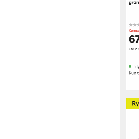
grøn
Kampa
6
Før
67
Til
Kun t
Ry