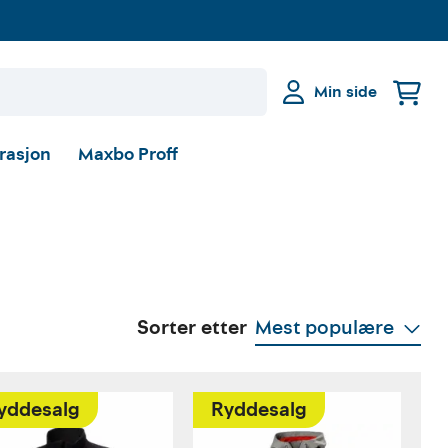
Min side
irasjon
Maxbo Proff
Sorter etter
Mest populære
yddesalg
Ryddesalg