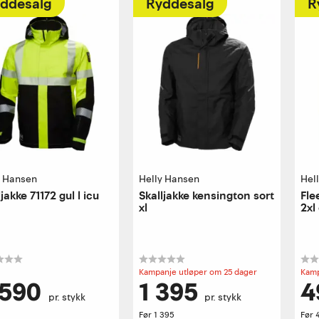
ddesalg
Ryddesalg
R
y Hansen
Helly Hansen
Hel
ljakke 71172 gul l icu
Skalljakke kensington sort
Fle
xl
2xl
Kampanje utløper om 25 dager
Kamp
 590
1 395
4
pr. stykk
pr. stykk
Før
1 395
Før