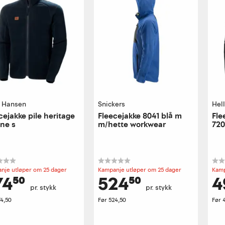
y Hansen
Snickers
Hel
cejakke pile heritage
Fleecejakke 8041 blå m
Fle
ne s
m/hette workwear
720
nje utløper om 25 dager
Kampanje utløper om 25 dager
Kamp
74⁵⁰
524⁵⁰
4
pr. stykk
pr. stykk
4,50
Før
524,50
Før