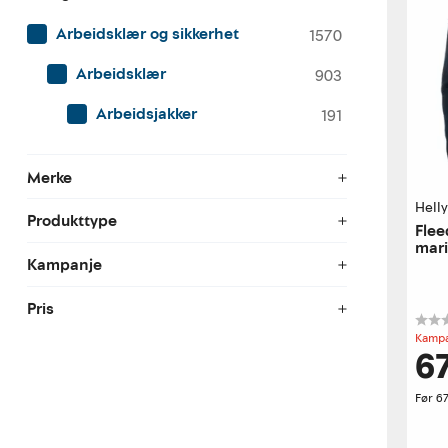
Arbeidsklær og sikkerhet
1570
Arbeidsklær
903
Arbeidsjakker
191
Merke
Hell
Produkttype
Flee
mari
Kampanje
Pris
Kampa
6
Før
67