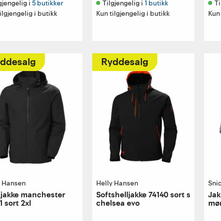
gjengelig i 
5 butikker
Tilgjengelig i 
1 butikk
Ti
ilgjengelig i butikk
Kun tilgjengelig i butikk
Kun 
ddesalg
Ryddesalg
y Hansen
Helly Hansen
Sni
ljakke manchester
Softshelljakke 74140 sort s
Jak
1 sort 2xl
chelsea evo
mør