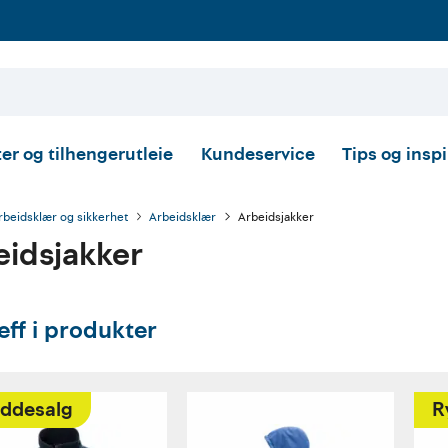
er og tilhengerutleie
Kundeservice
Tips og insp
rbeidsklær og sikkerhet
Arbeidsklær
Arbeidsjakker
eidsjakker
eff i produkter
ddesalg
R