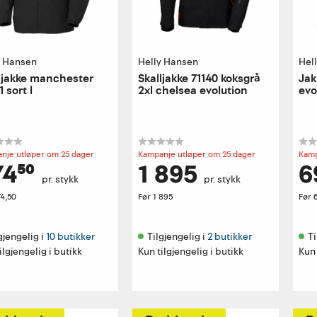
y Hansen
Helly Hansen
Hel
ljakke manchester
Skalljakke 71140 koksgrå
Jak
1 sort l
2xl chelsea evolution
evo
nje utløper om 25 dager
Kampanje utløper om 25 dager
Kamp
4⁵⁰
1 895
6
pr. stykk
pr. stykk
4,50
Før
1 895
Før
gjengelig i 
10 butikker
Tilgjengelig i 
2 butikker
Ti
ilgjengelig i butikk
Kun tilgjengelig i butikk
Kun 