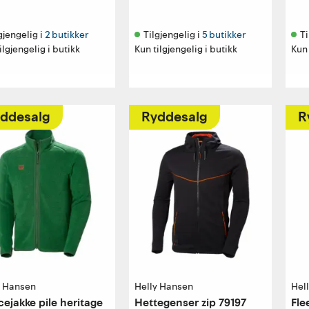
gjengelig i 
2 butikker
Tilgjengelig i 
5 butikker
Ti
ilgjengelig i butikk
Kun tilgjengelig i butikk
Kun 
ddesalg
Ryddesalg
R
y Hansen
Helly Hansen
Hel
cejakke pile heritage
Hettegenser zip 79197
Fle