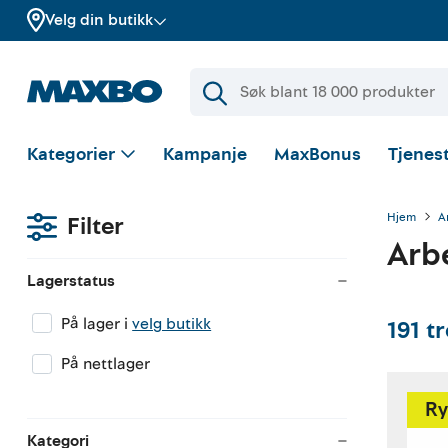
Velg din butikk
Kategorier
Kampanje
MaxBonus
Tjenest
Hjem
A
Filter
Arb
Lagerstatus
På lager i
velg butikk
191
tr
På nettlager
Ry
Kategori