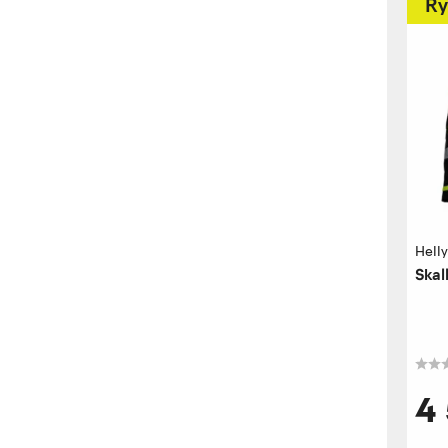
Ry
Hell
Skal
4