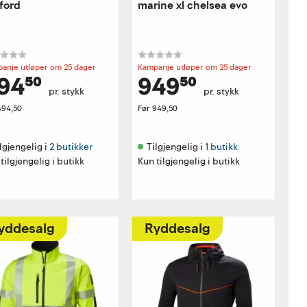
xford
marine xl chelsea evo
anje utløper om 25 dager
Kampanje utløper om 25 dager
94⁵⁰
949⁵⁰
pr. stykk
pr. stykk
494,50
Før
949,50
lgjengelig i 
2 butikker
Tilgjengelig i 
1 butikk
tilgjengelig i butikk
Kun tilgjengelig i butikk
yddesalg
Ryddesalg