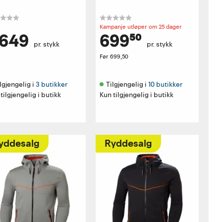
Kampanje utløper om 25 dager
 649
699⁵⁰
pr. stykk
pr. stykk
Før
699,50
lgjengelig i 
3 butikker
Tilgjengelig i 
10 butikker
tilgjengelig i butikk
Kun tilgjengelig i butikk
yddesalg
Ryddesalg