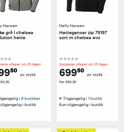
ly Hansen
Helly Hansen
ke grå l chelsea
Hettegenser zip 79197
lution hette
sort m chelsea evo
anje utløper om 25 dager
Kampanje utløper om 25 dager
99⁵⁰
699⁵⁰
pr. stykk
pr. stykk
699,50
Før
699,50
lgjengelig i 
8 butikker
Tilgjengelig i 
1 butikk
tilgjengelig i butikk
Kun tilgjengelig i butikk