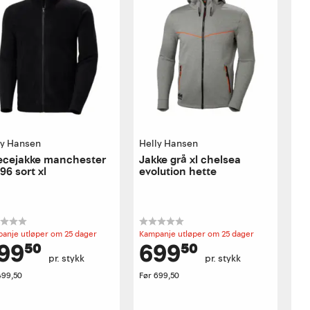
ly Hansen
Helly Hansen
ecejakke manchester
Jakke grå xl chelsea
96 sort xl
evolution hette
anje utløper om 25 dager
Kampanje utløper om 25 dager
99⁵⁰
699⁵⁰
pr. stykk
pr. stykk
499,50
Før
699,50