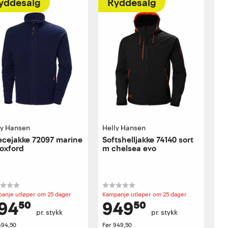
yddesalg
Ryddesalg
ly Hansen
Helly Hansen
ecejakke 72097 marine
Softshelljakke 74140 sort
 oxford
m chelsea evo
anje utløper om 25 dager
Kampanje utløper om 25 dager
94⁵⁰
949⁵⁰
pr. stykk
pr. stykk
494,50
Før
949,50