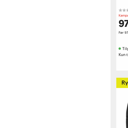
Kampa
97
Før
97
Til
Kun t
Ry