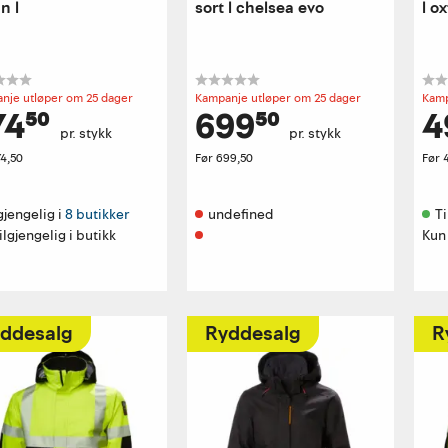
n l
sort l chelsea evo
l o
nje utløper om 25 dager
Kampanje utløper om 25 dager
Kamp
74⁵⁰
699⁵⁰
4
pr. stykk
pr. stykk
4,50
Før
699,50
Før
gjengelig i 
8 butikker
undefined 
Ti
ilgjengelig i butikk
Kun 
ddesalg
Ryddesalg
R