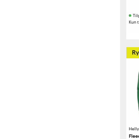
Til
Kun t
Ry
Hell
Flee