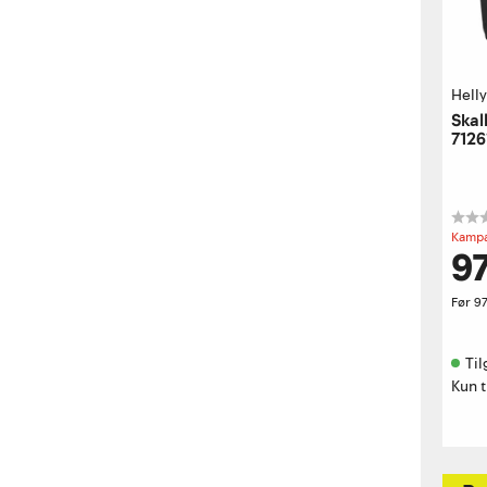
Hell
Skal
7126
Kampa
97
Før
97
Til
Kun t