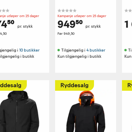
nje utløper om 25 dager
Kampanje utløper om 25 dager
4⁵⁰
949⁵⁰
1
pr. stykk
pr. stykk
4,50
Før
949,50
gjengelig i 
10 butikker
Tilgjengelig i 
4 butikker
Ti
ilgjengelig i butikk
Kun tilgjengelig i butikk
Kun 
ddesalg
Ryddesalg
R