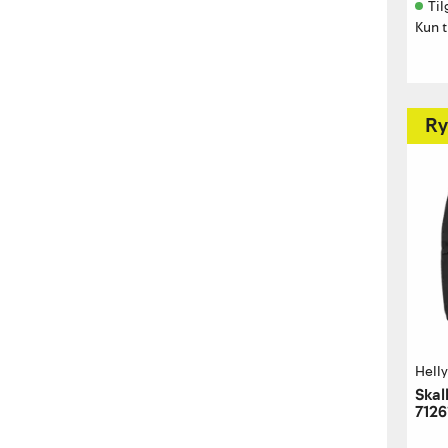
Til
Kun t
Ry
Hell
Skal
7126