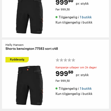
999⁵⁰
pr. stykk
Før
999,50
Tilgjengelig i 
1 butikk
Kun tilgjengelig i butikk
Helly Hansen
Shorts kensington 77583 sort c48
Ryddesalg
Kampanje utløper om 24 dager
999⁵⁰
pr. stykk
Før
999,50
Tilgjengelig i 
1 butikk
Kun tilgjengelig i butikk