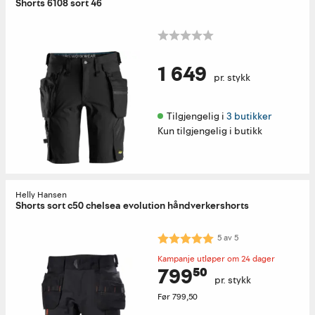
Shorts 6108 sort 46
1 649
pr. stykk
Tilgjengelig i 
3 butikker
Kun tilgjengelig i butikk
Helly Hansen
Shorts sort c50 chelsea evolution håndverkershorts
Karakter:
5.0 av 5 mulige
5
av
5
Kampanje utløper om 24 dager
799⁵⁰
pr. stykk
Før
799,50