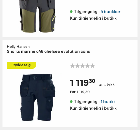
Tilgjengelig i 
5 butikker
Kun tilgjengelig i butikk
Helly Hansen
Shorts marine c48 chelsea evolution cons
Ryddesalg
1 119³⁰
pr. stykk
Før
1 119,30
Tilgjengelig i 
1 butikk
Kun tilgjengelig i butikk