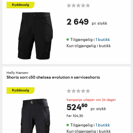
Ryddesalg
2 649
pr. stykk
Tilgjengelig i 
1 butikk
Kun tilgjengelig i butikk
Helly Hansen
Shorts sort c50 chelsea evolution n serviceshorts
Ryddesalg
Kampanje utløper om 24 dager
524⁵⁰
pr. stykk
Før
524,50
Tilgjengelig i 
1 butikk
Kun tilgjengelig i butikk