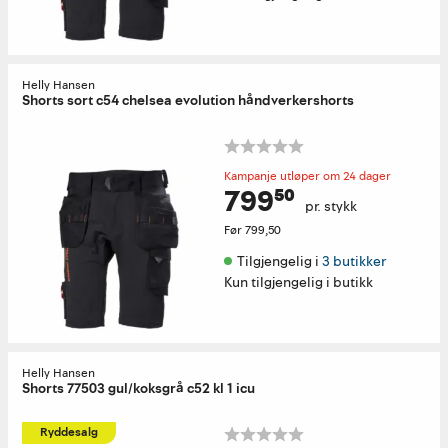
Helly Hansen
Shorts sort c54 chelsea evolution håndverkershorts
Kampanje utløper om 24 dager
799⁵⁰
pr. stykk
Før
799,50
Tilgjengelig i 
3 butikker
Kun tilgjengelig i butikk
Helly Hansen
Shorts 77503 gul/koksgrå c52 kl 1 icu
Ryddesalg