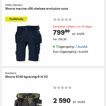
Helly Hansen
Shorts marine c56 chelsea evolution cons
Ryddesalg
Kampanje utløper om 24 dager
799⁵⁰
pr. stykk
Før
799,50
Tilgjengelig i 
1 butikk
Kun tilgjengelig i butikk
Snickers
Shorts 6140 kgrø/mgrå hl 52
2 590
pr. stykk