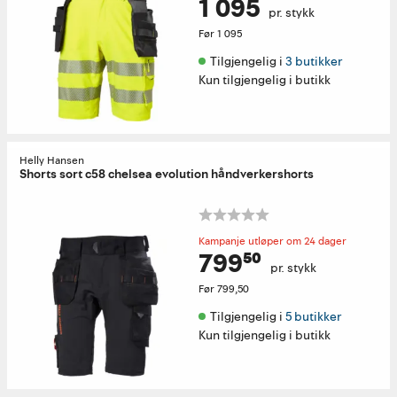
1 095
pr. stykk
Før
1 095
Tilgjengelig i 
3 butikker
Kun tilgjengelig i butikk
Helly Hansen
Shorts sort c58 chelsea evolution håndverkershorts
Kampanje utløper om 24 dager
799⁵⁰
pr. stykk
Før
799,50
Tilgjengelig i 
5 butikker
Kun tilgjengelig i butikk