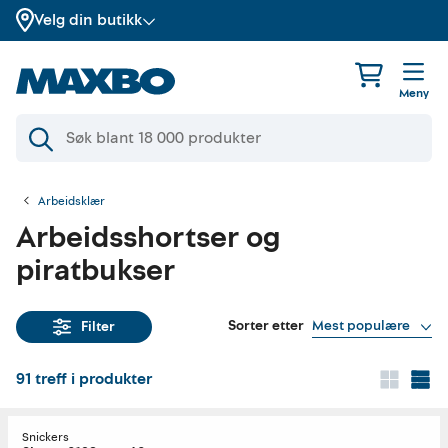
Velg din butikk
Meny
Arbeidsklær
Arbeidsshortser og
piratbukser
Sorter etter
Mest populære
Filter
91
treff i produkter
Snickers