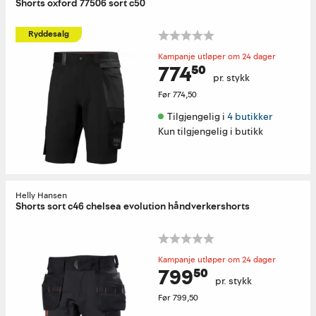
Shorts oxford 77506 sort c50
Ryddesalg
Kampanje utløper om 24 dager
774⁵⁰
pr. stykk
Før
774,50
Tilgjengelig i 
4 butikker
Kun tilgjengelig i butikk
Helly Hansen
Shorts sort c46 chelsea evolution håndverkershorts
Kampanje utløper om 24 dager
799⁵⁰
pr. stykk
Før
799,50