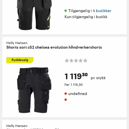
Tilgjengelig i 
4 butikker
Kun tilgjengelig i butikk
Helly Hansen
Shorts sort c52 chelsea evolution håndverkershorts
Ryddesalg
1 119³⁰
pr. stykk
Før
1 119,30
undefined 
Helly Hansen