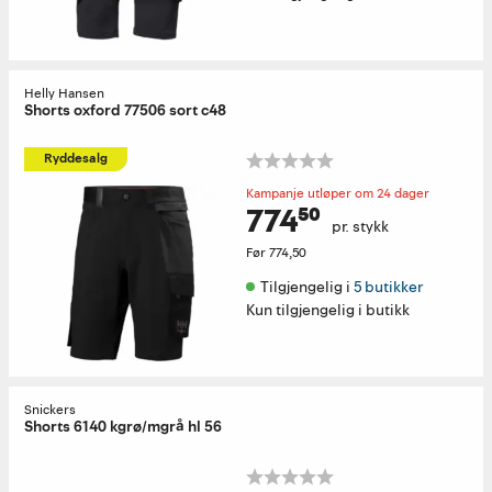
Helly Hansen
Shorts oxford 77506 sort c48
Ryddesalg
Kampanje utløper om 24 dager
774⁵⁰
pr. stykk
Før
774,50
Tilgjengelig i 
5 butikker
Kun tilgjengelig i butikk
Snickers
Shorts 6140 kgrø/mgrå hl 56