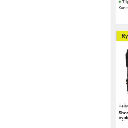
Til
Kun t
Ry
Hell
Shor
evol
hånd