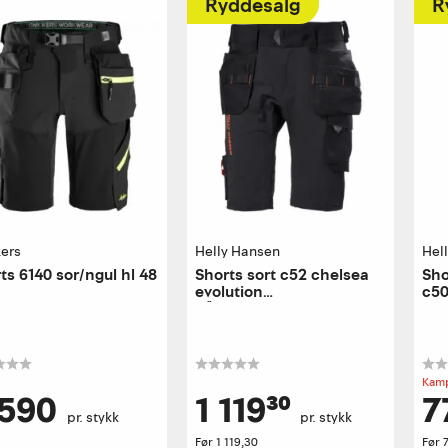
Ryddesalg
R
kers
Helly Hansen
Hel
ts 6140 sor/ngul hl 48
Shorts sort c52 chelsea
Sho
evolution
c5
håndverkershorts
Kamp
 590
1 119³⁰
7
pr. stykk
pr. stykk
Før
1 119,30
Før