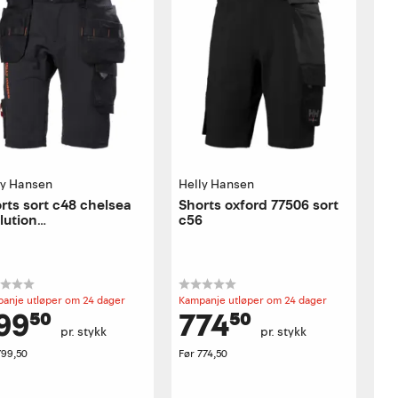
ly Hansen
Helly Hansen
rts sort c48 chelsea
Shorts oxford 77506 sort
lution
c56
dverkershorts
anje utløper om 24 dager
Kampanje utløper om 24 dager
99⁵⁰
774⁵⁰
pr. stykk
pr. stykk
799,50
Før
774,50