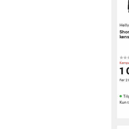
Hell
Shor
kens
Kampa
1
Før
2
Til
Kun t