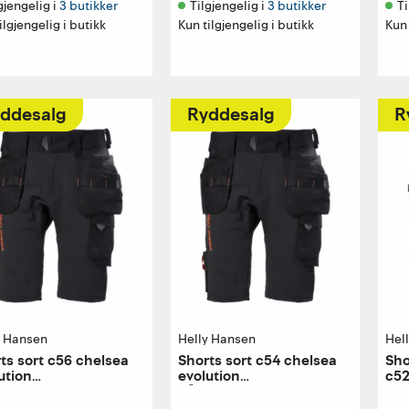
gjengelig i 
3 butikker
Tilgjengelig i 
3 butikker
Ti
ilgjengelig i butikk
Kun tilgjengelig i butikk
Kun 
ddesalg
Ryddesalg
R
y Hansen
Helly Hansen
Hel
ts sort c56 chelsea
Shorts sort c54 chelsea
Sho
ution
evolution
c52
verkershorts
håndverkershorts