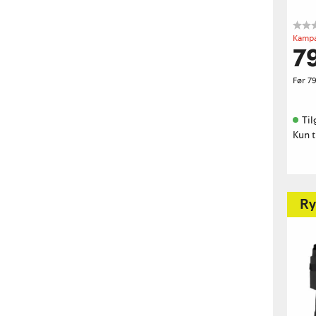
Kampa
7
Før
7
Til
Kun t
Ry