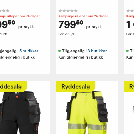
nje utløper om 24 dager
Kampanje utløper om 24 dager
Kamp
99⁵⁰
799⁵⁰
1
pr. stykk
pr. stykk
99,50
Før
799,50
Før
gjengelig i 
5 butikker
Tilgjengelig i 
3 butikker
Ti
ilgjengelig i butikk
Kun tilgjengelig i butikk
Kun 
ddesalg
Ryddesalg
R