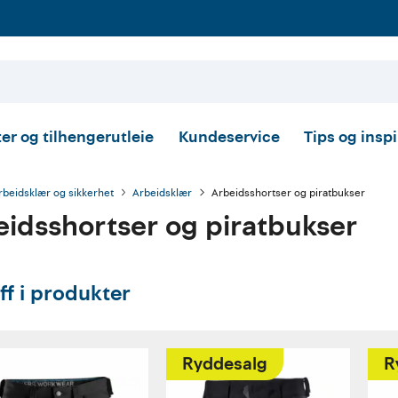
er og tilhengerutleie
Kundeservice
Tips og insp
rbeidsklær og sikkerhet
Arbeidsklær
Arbeidsshortser og piratbukser
eidsshortser og piratbukser
ff i produkter
Ryddesalg
R