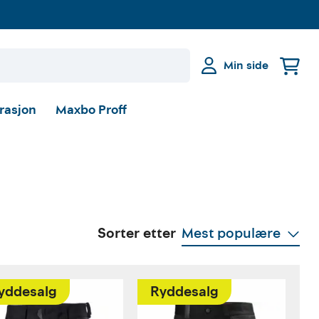
Min side
irasjon
Maxbo Proff
Sorter etter
Mest populære
yddesalg
Ryddesalg