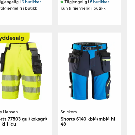
lgjengelig i 
6 butikker
Tilgjengelig i 
5 butikker
tilgjengelig i butikk
Kun tilgjengelig i butikk
yddesalg
ly Hansen
Snickers
rts 77503 gul/koksgrå
Shorts 6140 kblå/mblå hl
 kl 1 icu
48