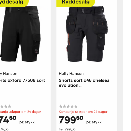
yddesalg
Ryddesalg
ly Hansen
Helly Hansen
rts oxford 77506 sort
Shorts sort c46 chelsea
0
evolution
håndverkershorts
anje utløper om 24 dager
Kampanje utløper om 24 dager
74⁵⁰
799⁵⁰
pr. stykk
pr. stykk
774,50
Før
799,50