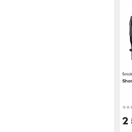
Snic
Shor
2