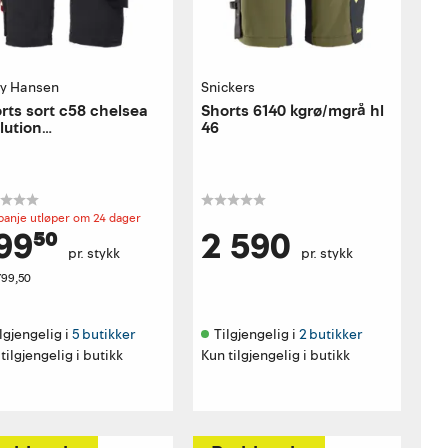
ly Hansen
Snickers
rts sort c58 chelsea
Shorts 6140 kgrø/mgrå hl
lution
46
dverkershorts
anje utløper om 24 dager
99⁵⁰
2 590
pr. stykk
pr. stykk
799,50
lgjengelig i 
5 butikker
Tilgjengelig i 
2 butikker
tilgjengelig i butikk
Kun tilgjengelig i butikk