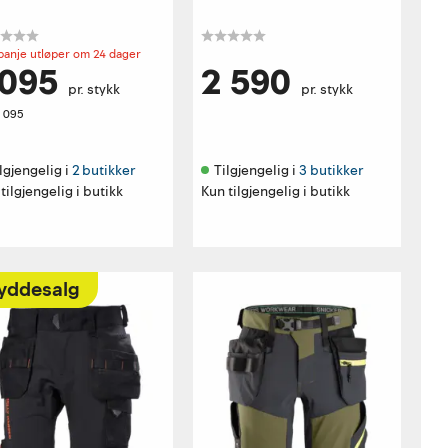
anje utløper om 24 dager
 095
2 590
pr. stykk
pr. stykk
1 095
lgjengelig i 
2 butikker
Tilgjengelig i 
3 butikker
tilgjengelig i butikk
Kun tilgjengelig i butikk
yddesalg