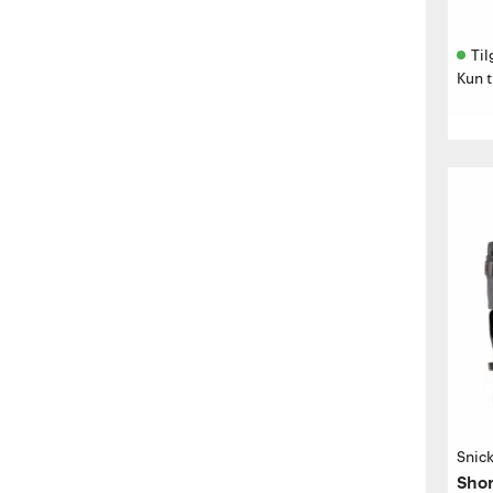
Til
Kun t
Snic
Shor