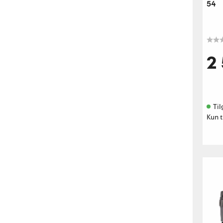
54
2
Til
Kun t