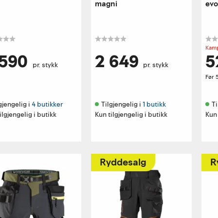
magni
evo
Kamp
 590
2 649
5
pr. stykk
pr. stykk
Før
gjengelig i 
4 butikker
Tilgjengelig i 
1 butikk
Ti
ilgjengelig i butikk
Kun tilgjengelig i butikk
Kun 
Ryddesalg
R