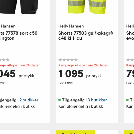
y Hansen
Helly Hansen
Hel
ts 77578 sort c50
Shorts 77503 gul/koksgrå
Sho
ington
c48 kl 1 icu
evo
hån
nje utløper om 24 dager
Kampanje utløper om 24 dager
Kamp
 045
1 095
7
pr. stykk
pr. stykk
 090
Før
1 095
Før
gjengelig i 
2 butikker
Tilgjengelig i 
3 butikker
Ti
ilgjengelig i butikk
Kun tilgjengelig i butikk
Kun 