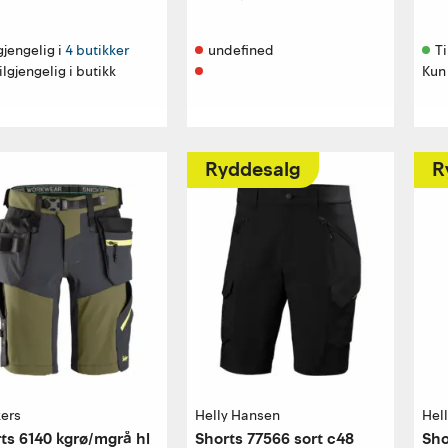
gjengelig i 
4 butikker
undefined 
Ti
ilgjengelig i butikk
Kun 
Ryddesalg
R
kers
Helly Hansen
Hel
ts 6140 kgrø/mgrå hl
Shorts 77566 sort c48
Sho