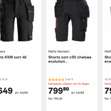
kers
Helly Hansen
Hel
ts 6108 sort 46
Shorts sort c50 chelsea
Sho
evolution
evo
håndverkershorts
hån
Karakter:
5.0 av 5 mulige
5
av
5
Kampanje utløper om 24 dager
Kamp
 649
799⁵⁰
7
pr. stykk
pr. stykk
Før
799,50
Før