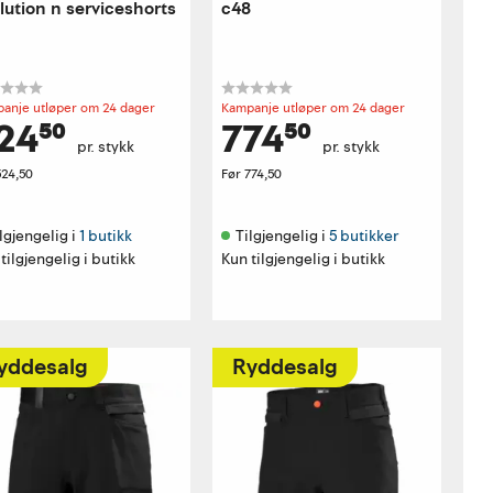
lution n serviceshorts
c48
anje utløper om 24 dager
Kampanje utløper om 24 dager
24⁵⁰
774⁵⁰
pr. stykk
pr. stykk
524,50
Før
774,50
lgjengelig i 
1 butikk
Tilgjengelig i 
5 butikker
tilgjengelig i butikk
Kun tilgjengelig i butikk
yddesalg
Ryddesalg