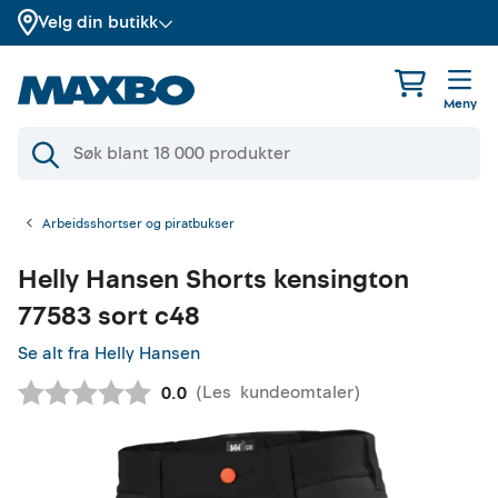
Velg din butikk
Meny
Arbeidsshortser og piratbukser
Helly Hansen
Shorts kensington
77583 sort c48
Se alt fra Helly Hansen
(
Les
kundeomtaler
)
Gjennomsnittskarakter:
0.0