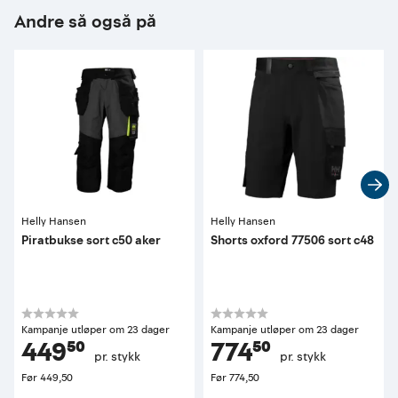
Andre så også på
Helly Hansen
Helly Hansen
Piratbukse sort c50 aker
Shorts oxford 77506 sort c48
Kampanje utløper om 23 dager
Kampanje utløper om 23 dager
449⁵⁰
774⁵⁰
pr. stykk
pr. stykk
Før
449,50
Før
774,50