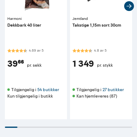
Harmoni
Jemtland
Dekkbark 40 liter
Takstige 1,15m sort 30cm
Karakter:
4.7 av 5 mulige
Karakter:
4.8 av 5 mulige
4.69
av
5
4.8
av
5
39⁶⁶
1 349
pr. sekk
pr. stykk
Tilgjengelig i 
54 butikker
Tilgjengelig i 
27 butikker
Kun tilgjengelig i butikk
Kan hjemleveres (87)