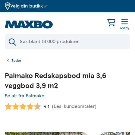
Velg din butikk
Meny
Boder
Palmako
Redskapsbod mia 3,6
veggbod 3,9 m2
Se alt fra Palmako
(
Les
kundeomtaler
)
Gjennomsnittskarakter:
4.1