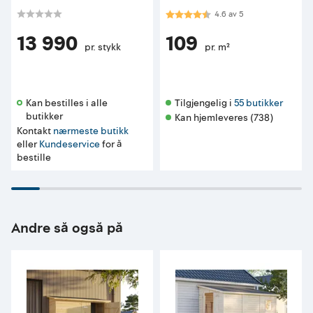
Karakter:
4.6 av 5 mulige
4.6
av
5
13 990
109
pr. stykk
pr. m²
Kan bestilles i alle 
Tilgjengelig i 
55 butikker
butikker 
Kan hjemleveres (738)
Kontakt
nærmeste butikk
eller
Kundeservice
for å
bestille
Andre så også på