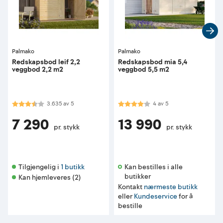
Palmako
Palmako
Redskapsbod leif 2,2
Redskapsbod mia 5,4
veggbod 2,2 m2
veggbod 5,5 m2
Karakter:
3.6 av 5 mulige
Karakter:
4.0 av 5 mulige
3.635
av
5
4
av
5
7 290
13 990
pr. stykk
pr. stykk
Tilgjengelig i 
1 butikk
Kan bestilles i alle 
butikker 
Kan hjemleveres (2)
Kontakt
nærmeste butikk
eller
Kundeservice
for å
bestille