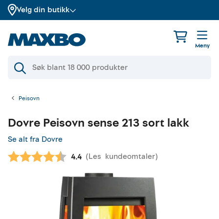
Velg din butikk
Meny
Peisovn
Dovre
Peisovn sense 213 sort lakk
Se alt fra Dovre
(
Les
kundeomtaler
)
Gjennomsnittskarakter:
4.4