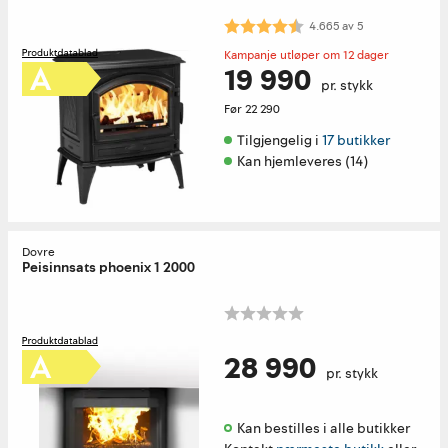
Karakter:
4.7 av 5 mulige
4.665
av
5
Kampanje utløper om 12 dager
19 990
pr. stykk
Før
22 290
Tilgjengelig i 
17 butikker
Kan hjemleveres (14)
Dovre
Peisinnsats phoenix 1 2000
28 990
pr. stykk
Kan bestilles i alle butikker 