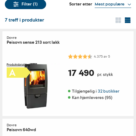
Sorter etter
Mest populære
Filter
(1)
7
treff i produkter
Dovre
Peisovn sense 213 sort lakk
Karakter:
4.4 av 5 mulige
4.375
av
5
17 490
pr. stykk
Tilgjengelig i 
32 butikker
Kan hjemleveres (95)
Dovre
Peisovn 640wd