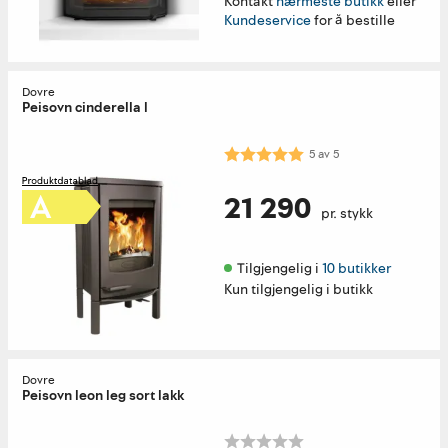
Kontakt
nærmeste butikk
eller
Kundeservice
for å bestille
Dovre
Peisovn cinderella l
Karakter:
5.0 av 5 mulige
5
av
5
21 290
pr. stykk
Tilgjengelig i 
10 butikker
Kun tilgjengelig i butikk
Dovre
Peisovn leon leg sort lakk