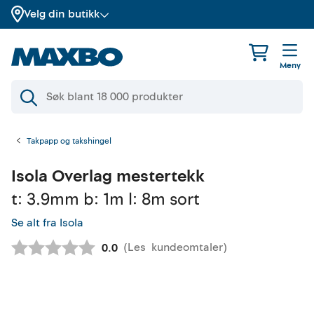
Velg din butikk
Meny
Takpapp og takshingel
Isola
Overlag mestertekk
t: 3.9mm b: 1m l: 8m sort
Se alt fra Isola
(
Les
kundeomtaler
)
Gjennomsnittskarakter:
0.0