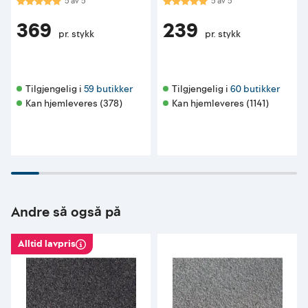
Karakter:
5.0 av 5 mulige
Karakter:
5.0 av 5 mulige
5
av
5
5
av
5
369
239
pr. stykk
pr. stykk
Tilgjengelig i 
59 butikker
Tilgjengelig i 
60 butikker
Kan hjemleveres (378)
Kan hjemleveres (1141)
Andre så også på
Alltid lavpris