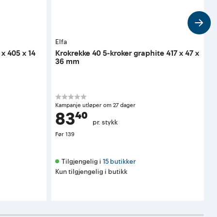
Elfa
E
 x 405 x 14
Krokrekke 40 5-kroker graphite 417 x 47 x
B
36 mm
Kampanje utløper om 27 dager
K
83⁴⁰
pr. stykk
Før
139
F
Tilgjengelig i 
15 butikker
Kun tilgjengelig i butikk
K