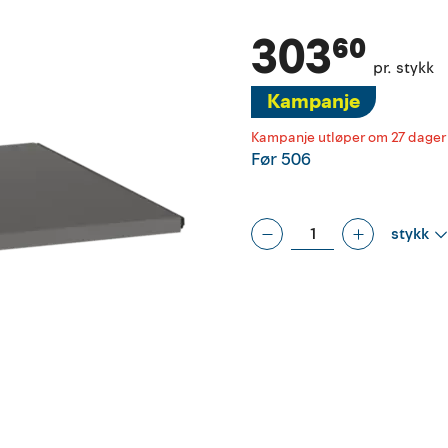
303⁶⁰
pr. stykk
Kampanje
Kampanje utløper om 27 dager
Før
506
stykk