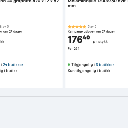
inn 40 graphite 420 x 12 x 52
Melaminhylle 1200x250 hvit
mm
 av 5 mulige
Karakter:
5.0 av 5 mulige
8
av
5
5
av
5
er om 27 dager
Kampanje utløper om 27 dager
176⁴⁰
ykk
pr. stykk
Før
294
i 
24 butikker
Tilgjengelig i 
6 butikker
ig i butikk
Kun tilgjengelig i butikk