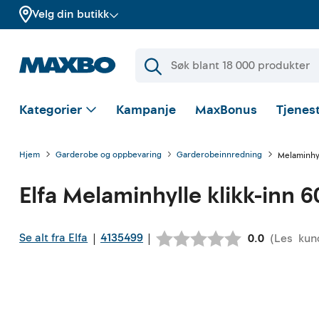
Velg din butikk
Kategorier
Kampanje
MaxBonus
Tjenest
Hjem
Garderobe og oppbevaring
Garderobeinnredning
Melaminhyl
Elfa
Melaminhylle klikk-inn 
Se alt fra Elfa
4135499
|
|
(
Les
kun
Gjennomsnitt
0.0