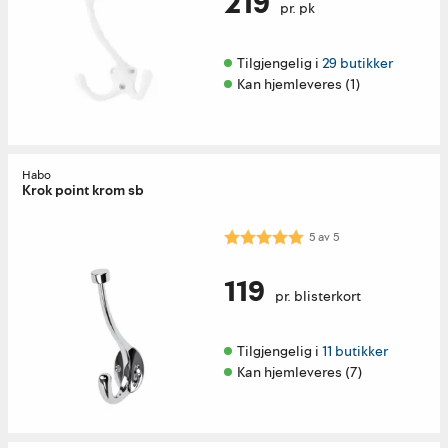
219
pr. pk
Tilgjengelig i 
29 butikker
Kan hjemleveres (1)
Habo
Krok point krom sb
Karakter:
5.0 av 5 mulige
5
av
5
119
pr. blisterkort
Tilgjengelig i 
11 butikker
Kan hjemleveres (7)