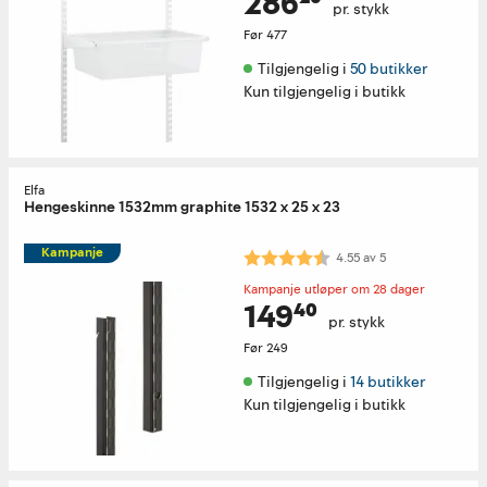
286²⁰
pr. stykk
Før
477
Tilgjengelig i 
50 butikker
Kun tilgjengelig i butikk
Elfa
Hengeskinne 1532mm graphite 1532 x 25 x 23
Kampanje
Karakter:
4.5 av 5 mulige
4.55
av
5
Kampanje utløper om 28 dager
149⁴⁰
pr. stykk
Før
249
Tilgjengelig i 
14 butikker
Kun tilgjengelig i butikk