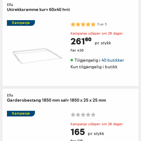
Elfa
Uttrekksramme kurv 60x40 hvit
Kampanje
Karakter:
5.0 av 5 mulige
5
av
5
Kampanje utløper om 28 dager
261⁶⁰
pr. stykk
Før
436
Tilgjengelig i 
40 butikker
Kun tilgjengelig i butikk
Elfa
Garderobestang 1850 mm sølv 1850 x 25 x 25 mm
Kampanje
Kampanje utløper om 28 dager
165
pr. stykk