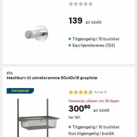
139
pr. stykk
Tilgjengelig i 
10 butikker
Kan hjemleveres (133)
Elfa
Meshkurv til uttreksramme 60x40x18 graphite
Kampanje
Karakter:
4.1 av 5 mulige
4.1
av
5
Kampanje utløper om 28 dager
300⁶⁰
pr. stykk
Før
501
Tilgjengelig i 
16 butikker
Kun tilgjengelig i butikk