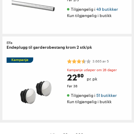
Før
275
Tilgjengelig i 
49 butikker
Kun tilgjengelig i butikk
Elfa
Endeplugg til garderobestang krom 2 stk/pk
Kampanje
Karakter:
3.7 av 5 mulige
3.665
av
5
Kampanje utløper om 28 dager
22⁸⁰
pr. pk
Før
38
Tilgjengelig i 
51 butikker
Kun tilgjengelig i butikk