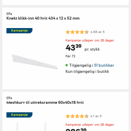
Elfa
Knekt klikk-inn 40 hvit 434 x 12 x 52 mm
Kampanje
Karakter:
4.7 av 5 mulige
4.68
av
5
Kampanje utløper om 28 dager
43²⁰
pr. stykk
Før
72
Tilgjengelig i 
51 butikker
Kun tilgjengelig i butikk
Elfa
Meshkurv til uttreksramme 60x40x18 hvit
Kampanje
Karakter:
4.1 av 5 mulige
4.1
av
5
Kampanje utløper om 28 dager