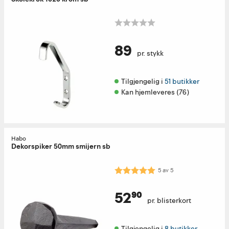
89
pr. stykk
Tilgjengelig i 
51 butikker
Kan hjemleveres (76)
Habo
Dekorspiker 50mm smijern sb
Karakter:
5.0 av 5 mulige
5
av
5
52⁹⁰
pr. blisterkort
Tilgjengelig i 
8 butikker