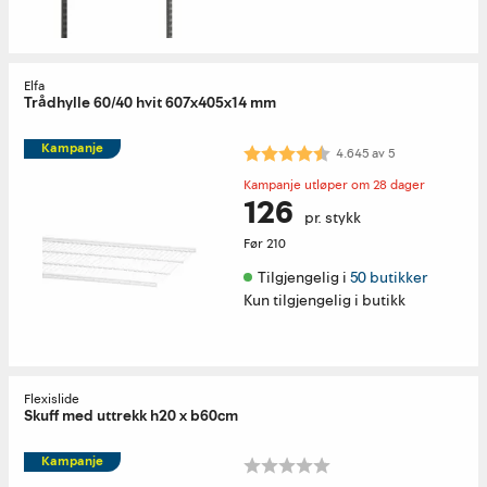
Elfa
Trådhylle 60/40 hvit 607x405x14 mm
Kampanje
Karakter:
4.6 av 5 mulige
4.645
av
5
Kampanje utløper om 28 dager
126
pr. stykk
Før
210
Tilgjengelig i 
50 butikker
Kun tilgjengelig i butikk
Flexislide
Skuff med uttrekk h20 x b60cm
Kampanje