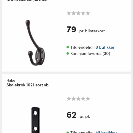
79
pr. blisterkort
Tilgjengelig i 
8 butikker
Kan hjemleveres (30)
Habo
Skolekrok 1021 sort sb
62
pr. pk
Tilgjengelig i 
48 butikker