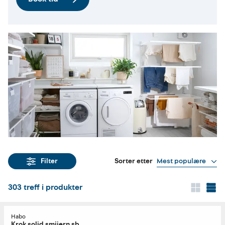
Sorter etter
Mest populære
Filter
303
treff i produkter
Habo
Krok solid smijern sb