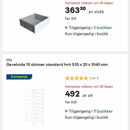
Kampanje utløper om 28 dager
363³⁰
pr. stykk
Før
519
Tilgjengelig i 
3 butikker
Kun tilgjengelig i butikk
Elfa
Gavelside 10 skinner standard hvit 535 x 20 x 1040 mm
Kampanje
Karakter:
5.0 av 5 mulige
5
av
5
Kampanje utløper om 28 dager
492
pr. pk
Før
820
Tilgjengelig i 
11 butikker
Kun tilgjengelig i butikk