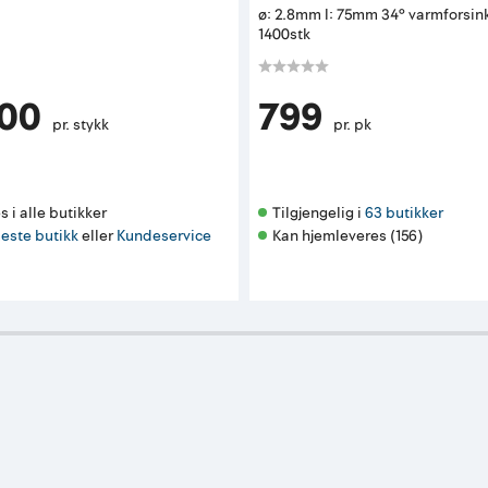
ø: 2.8mm l: 75mm 34° varmforsink
1400stk
900
799
pr. stykk
pr. pk
s i alle butikker 
Tilgjengelig i 
63 butikker
este butikk
eller
Kundeservice
Kan hjemleveres (156)