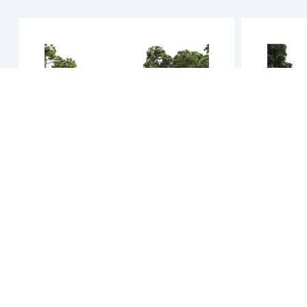
Palmako
Palmako
Maxibod roger 19,0 m/leddport 19,8 m2
Maxibod rog
44 mm laft
44mm laft