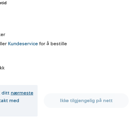
etid
ker 
ller
Kundeservice
for å bestille
ykk
 ditt
nærmeste
ntakt med
Ikke tilgjengelig på nett