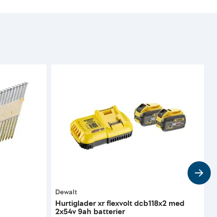
Dewalt
B
Hurtiglader xr flexvolt dcb118x2 med
D
2x54v 9ah batterier