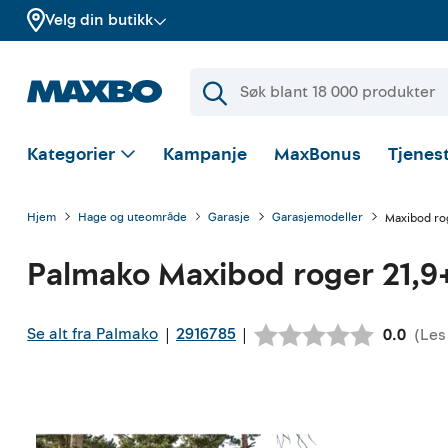
Velg din butikk
Kategorier
Kampanje
MaxBonus
Tjenest
Hjem
Hage og uteområde
Garasje
Garasjemodeller
Maxibod rog
Palmako
Maxibod roger 21,9
Se alt fra Palmako
2916785
|
|
(
Les
Gjennom
0.0