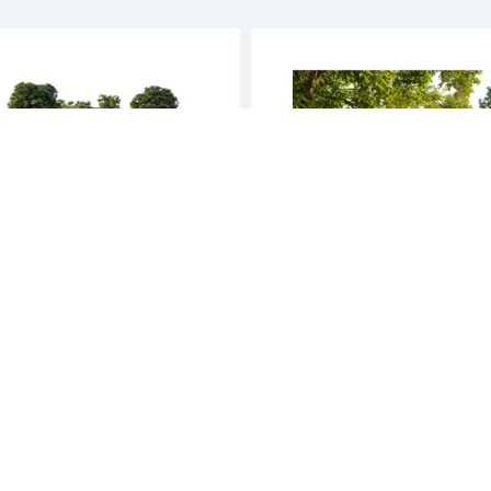
Palmako
er 23,9 m/leddport 24,8 m2
Redskapsbod leif 3,0+2,9