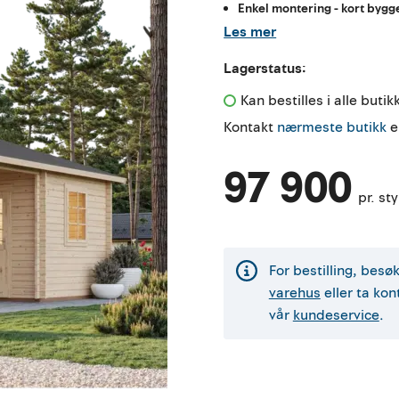
Enkel montering - kort bygg
Les mer
Lagerstatus:
Kan bestilles i alle butik
Kontakt
nærmeste butikk
e
97 900
pr. st
For bestilling, besøk
varehus
eller ta ko
vår
kundeservice
.