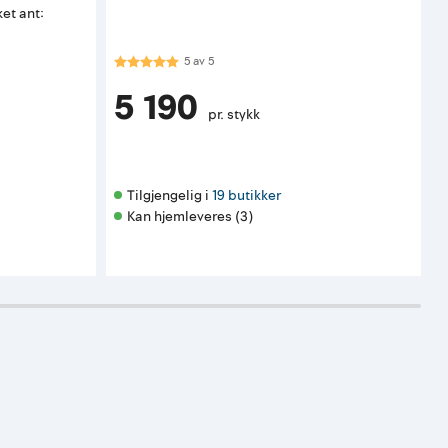
et ant:
d
Karakter:
5.0 av 5 mulige
5
av
5
5 190
pr. stykk
Tilgjengelig i 
19 butikker
Kan hjemleveres (3)
K