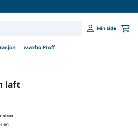
Min side
irasjon
Maxbo Proff
 laft
r plass
ering