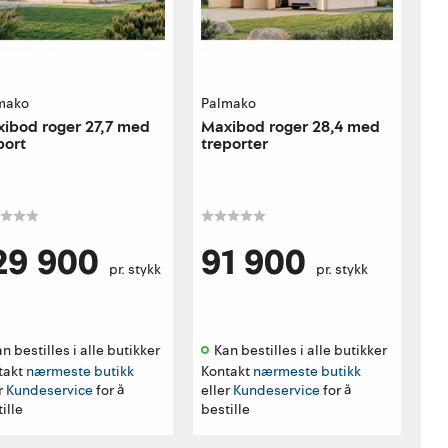
mako
Palmako
ibod roger 27,7 med
Maxibod roger 28,4 med
port
treporter
29 900
91 900
pr. stykk
pr. stykk
n bestilles i alle butikker 
Kan bestilles i alle butikker 
takt
nærmeste butikk
Kontakt
nærmeste butikk
r
Kundeservice
for å
eller
Kundeservice
for å
ille
bestille