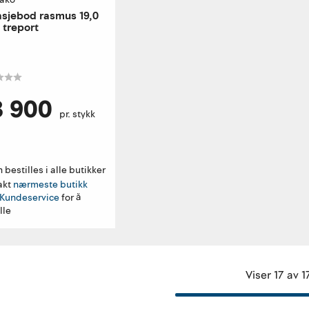
sjebod rasmus 19,0
treport
3 900
pr. stykk
 bestilles i alle butikker 
akt
nærmeste butikk
Kundeservice
for å
lle
Viser 17 av 1