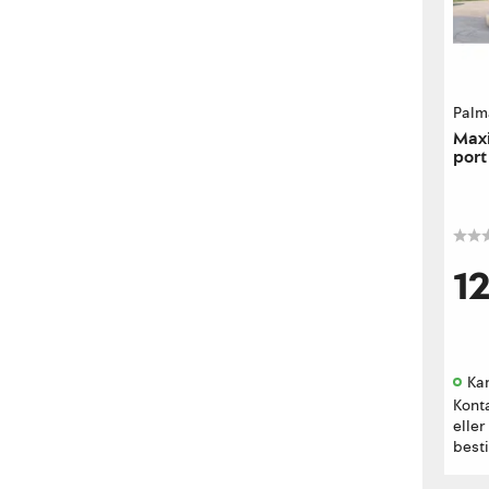
Palm
Maxi
port
1
Kan
Kont
eller
besti