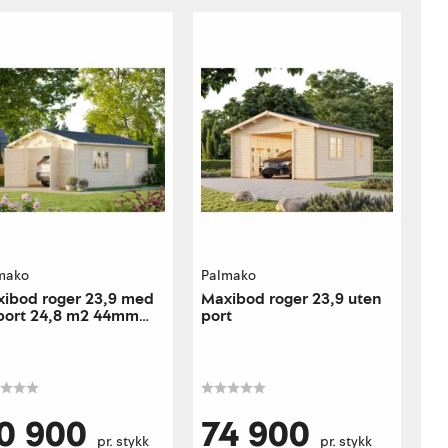
mako
Palmako
ibod roger 23,9 med
Maxibod roger 23,9 uten
port 24,8 m2 44mm
port
0 900
74 900
pr. stykk
pr. stykk