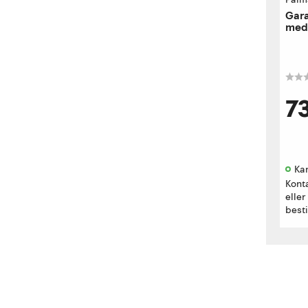
Gara
med 
7
Kan
Kont
eller
besti