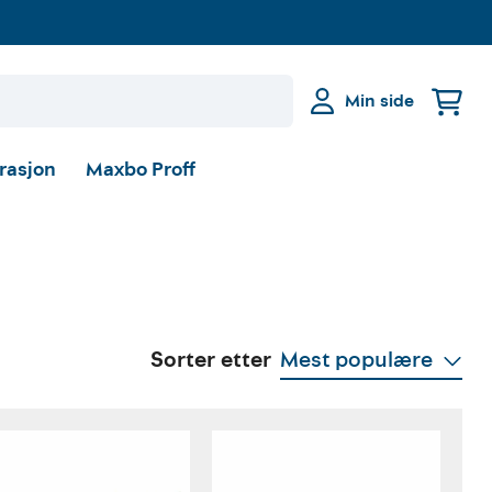
Min side
irasjon
Maxbo Proff
Sorter etter
Mest populære