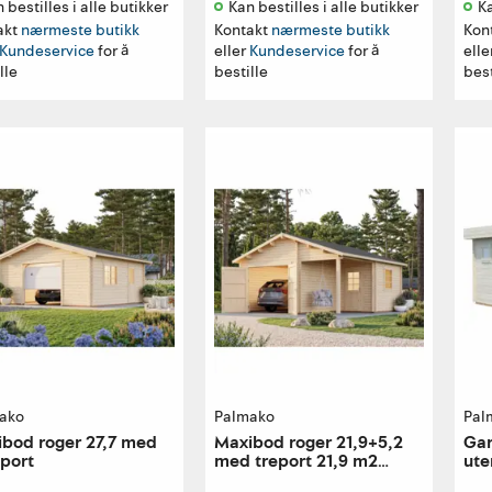
 bestilles i alle butikker 
Kan bestilles i alle butikker 
Ka
akt
nærmeste butikk
Kontakt
nærmeste butikk
Kon
Kundeservice
for å
eller
Kundeservice
for å
elle
lle
bestille
best
ako
Palmako
Pal
bod roger 27,7 med
Maxibod roger 21,9+5,2
Gar
port
med treport 21,9 m2
ute
44mm laft