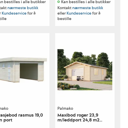
n bestilles i alle butikker 
Kan bestilles i alle butikker 
takt
nærmeste butikk
Kontakt
nærmeste butikk
r
Kundeservice
for å
eller
Kundeservice
for å
ille
bestille
mako
Palmako
asjebod rasmus 19,0
Maxibod roger 23,9
n port
m/leddport 24,8 m2
44mm laft