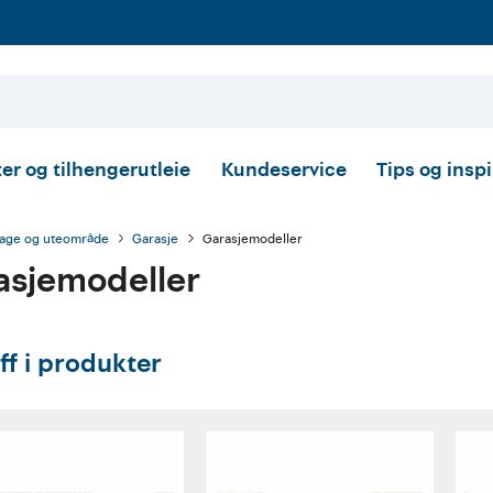
er og tilhengerutleie
Kundeservice
Tips og insp
age og uteområde
Garasje
Garasjemodeller
asjemodeller
ff i produkter