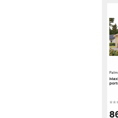
Palm
Maxi
port
8