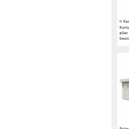
Kan
Kont
eller
besti
Palm