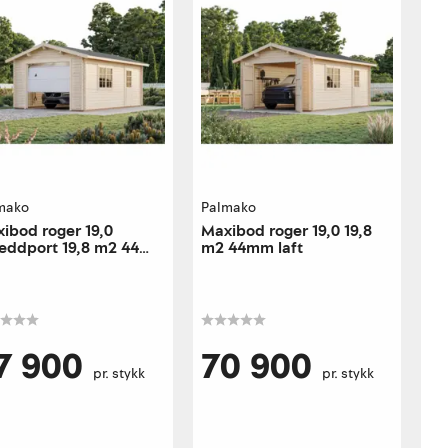
mako
Palmako
ibod roger 19,0
Maxibod roger 19,0 19,8
eddport 19,8 m2 44
m2 44mm laft
laft
7 900
70 900
pr. stykk
pr. stykk