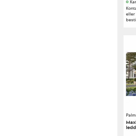
Kan
Kont
eller
besti
Palm
Maxi
ledd