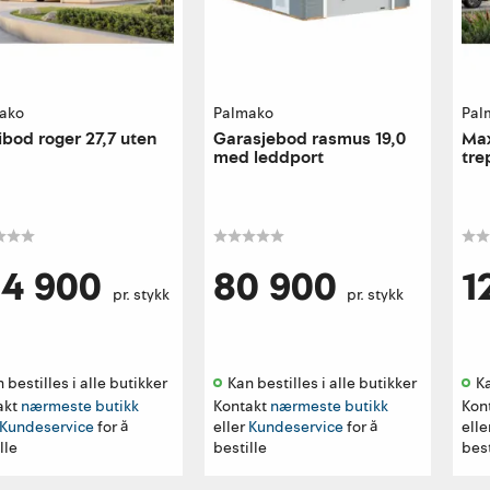
ako
Palmako
Pal
bod roger 27,7 uten
Garasjebod rasmus 19,0
Max
med leddport
tre
24 900
80 900
1
pr. stykk
pr. stykk
 bestilles i alle butikker 
Kan bestilles i alle butikker 
Ka
akt
nærmeste butikk
Kontakt
nærmeste butikk
Kon
Kundeservice
for å
eller
Kundeservice
for å
elle
lle
bestille
best