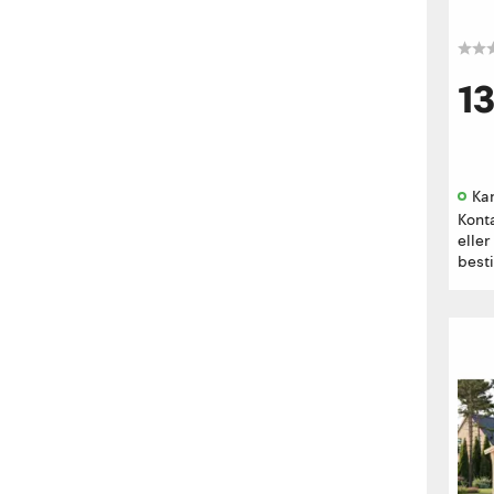
1
Kan
Kont
eller
besti