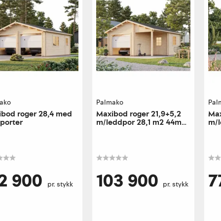
ako
Palmako
Pal
bod roger 28,4 med
Maxibod roger 21,9+5,2
Max
porter
m/leddpor 28,1 m2 44mm
m/l
laft
mm 
12 900
103 900
7
pr. stykk
pr. stykk