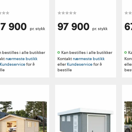
37 900
97 900
6
pr. stykk
pr. stykk
 bestilles i alle butikker 
Kan bestilles i alle butikker 
Ka
akt
nærmeste butikk
Kontakt
nærmeste butikk
Kon
Kundeservice
for å
eller
Kundeservice
for å
elle
lle
bestille
best