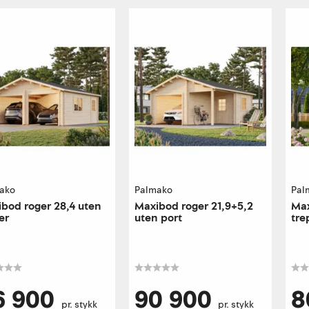
ako
Palmako
Pal
bod roger 28,4 uten
Maxibod roger 21,9+5,2
Max
er
uten port
tre
laft
6 900
90 900
8
pr. stykk
pr. stykk