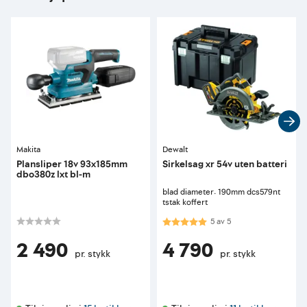
Makita
Dewalt
Plansliper 18v 93x185mm
Sirkelsag xr 54v uten batteri
dbo380z lxt bl-m
blad diameter: 190mm dcs579nt
tstak koffert
Karakter:
5.0 av 5 mulige
5
av
5
2 490
4 790
pr. stykk
pr. stykk