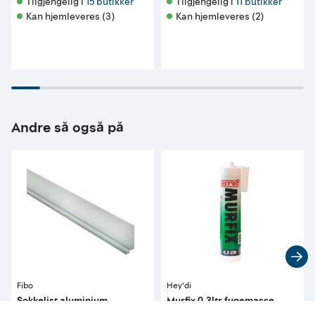
Tilgjengelig i 
15 butikker
Tilgjengelig i 
11 butikker
Kan hjemleveres (3)
Kan hjemleveres (2)
Andre så også på
Fibo
Hey'di
Sokkelist aluminium
Murfix 0,3ltr fugemasse
mørtel