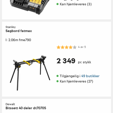
Kan hjemleveres (3)
Stanley
Sagbord fatmax
l: 2.06m fme790
Karakter:
4.0 av 5 mulige
4
av
5
2 349
pr. stykk
Tilgjengelig i 
49 butikker
Kan hjemleveres (27)
Dewalt
Bitssett 40 deler dt70705