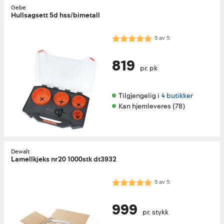
Gebe
Hullsagsett 5d hss/bimetall
Karakter:
5.0 av 5 mulige
5
av
5
819
pr. pk
Tilgjengelig i 
4 butikker
Kan hjemleveres (78)
Dewalt
Lamellkjeks nr20 1000stk dt3932
Karakter:
5.0 av 5 mulige
5
av
5
999
pr. stykk