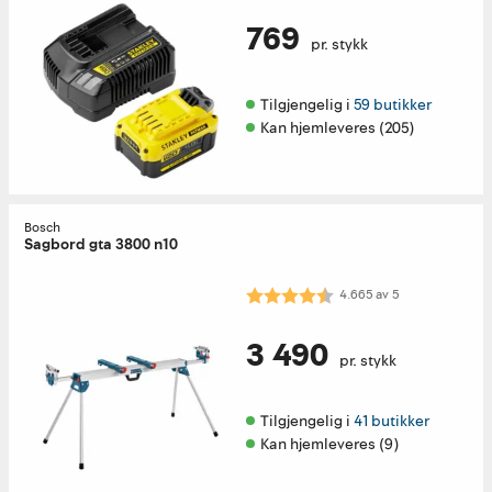
769
pr. stykk
Tilgjengelig i 
59 butikker
Kan hjemleveres (205)
Bosch
Sagbord gta 3800 n10
Karakter:
4.7 av 5 mulige
4.665
av
5
3 490
pr. stykk
Tilgjengelig i 
41 butikker
Kan hjemleveres (9)