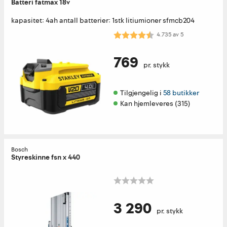
Batteri fatmax 18v
kapasitet: 4ah antall batterier: 1stk litiumioner sfmcb204
Karakter:
4.7 av 5 mulige
4.735
av
5
769
pr. stykk
Tilgjengelig i 
58 butikker
Kan hjemleveres (315)
Bosch
Styreskinne fsn x 440
3 290
pr. stykk