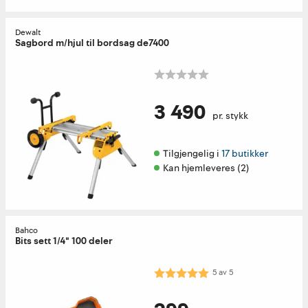
Dewalt
Sagbord m/hjul til bordsag de7400
3 490
pr. stykk
Tilgjengelig i 
17 butikker
Kan hjemleveres (2)
Bahco
Bits sett 1/4" 100 deler
Karakter:
5.0 av 5 mulige
5
av
5