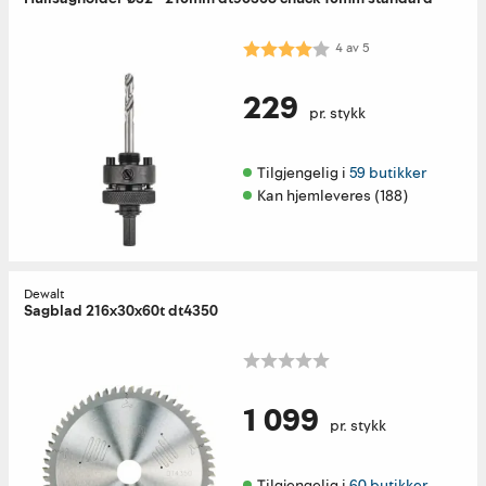
Karakter:
4.0 av 5 mulige
4
av
5
229
pr. stykk
Tilgjengelig i 
59 butikker
Kan hjemleveres (188)
Dewalt
Sagblad 216x30x60t dt4350
1 099
pr. stykk
Tilgjengelig i 
60 butikker