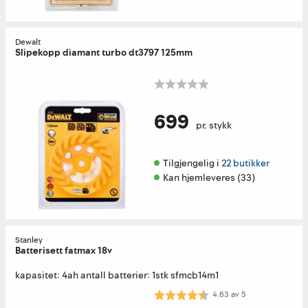
Dewalt
Slipekopp diamant turbo dt3797 125mm
699
pr. stykk
Tilgjengelig i 
22 butikker
Kan hjemleveres (33)
Stanley
Batterisett fatmax 18v
kapasitet: 4ah antall batterier: 1stk sfmcb14m1
Karakter:
4.6 av 5 mulige
4.63
av
5