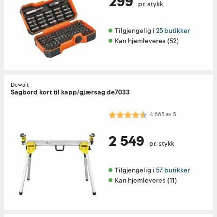
299
pr. stykk
Tilgjengelig i 
25 butikker
Kan hjemleveres (52)
Dewalt
Sagbord kort til kapp/gjærsag de7033
Karakter:
4.7 av 5 mulige
4.665
av
5
2 549
pr. stykk
Tilgjengelig i 
57 butikker
Kan hjemleveres (11)