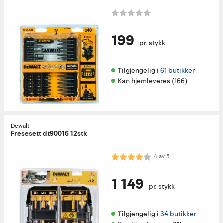
199
pr. stykk
Tilgjengelig i 
61 butikker
Kan hjemleveres (166)
Dewalt
Fresesett dt90016 12stk
Karakter:
4.0 av 5 mulige
4
av
5
1 149
pr. stykk
Tilgjengelig i 
34 butikker