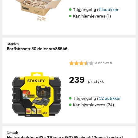
Tilgjengelig i 
5 butikker
Kan hjemleveres (1)
Stanley
Bor/bitssett 50 deler sta88546
Karakter:
3.7 av 5 mulige
3.665
av
5
239
pr. stykk
Tilgjengelig i 
52 butikker
Kan hjemleveres (24)
Dewalt
Hullsagholder ø32 - 210mm dt90368 chuck 10mm standard