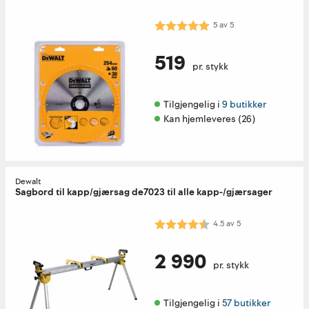
Karakter:
5.0 av 5 mulige
5
av
5
519
pr. stykk
Tilgjengelig i 
9 butikker
Kan hjemleveres (26)
Dewalt
Sagbord til kapp/gjærsag de7023 til alle kapp-/gjærsager
Karakter:
4.5 av 5 mulige
4.5
av
5
2 990
pr. stykk
Tilgjengelig i 
57 butikker