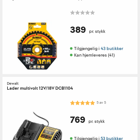
389
pr. stykk
Tilgjengelig i 
43 butikker
Kan hjemleveres (41)
Dewalt
Lader multivolt 12V/18V DCB1104
Karakter:
5.0 av 5 mulige
5
av
5
769
pr. stykk
Tilgjengelig i 
53 butikker