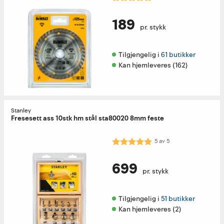
189
pr. stykk
Tilgjengelig i 
61 butikker
Kan hjemleveres (162)
Stanley
Fresesett ass 10stk hm stål sta80020 8mm feste
Karakter:
5.0 av 5 mulige
5
av
5
699
pr. stykk
Tilgjengelig i 
51 butikker
Kan hjemleveres (2)