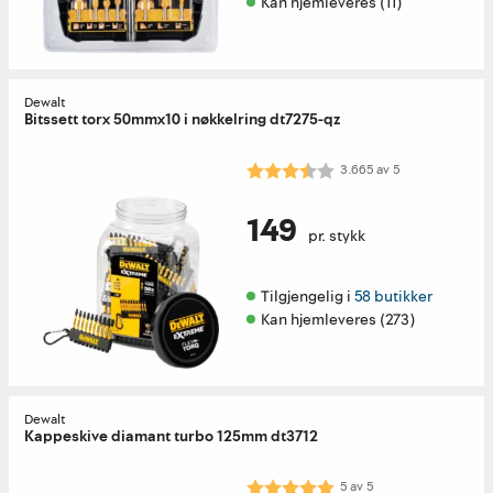
Kan hjemleveres (11)
Dewalt
Bitssett torx 50mmx10 i nøkkelring dt7275-qz
Karakter:
3.7 av 5 mulige
3.665
av
5
149
pr. stykk
Tilgjengelig i 
58 butikker
Kan hjemleveres (273)
Dewalt
Kappeskive diamant turbo 125mm dt3712
Karakter:
5.0 av 5 mulige
5
av
5