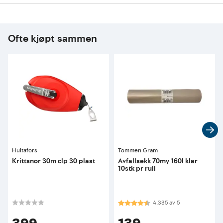
Ofte kjøpt sammen
Hultafors
Tommen Gram
Krittsnor 30m clp 30 plast
Avfallsekk 70my 160l klar
10stk pr rull
Karakter:
4.3 av 5 mulige
4.335
av
5