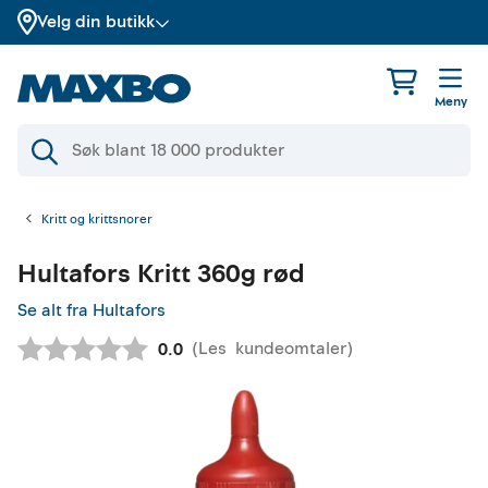
Velg din butikk
Meny
Kritt og krittsnorer
Hultafors
Kritt 360g rød
Se alt fra Hultafors
(
Les
kundeomtaler
)
Gjennomsnittskarakter:
0.0