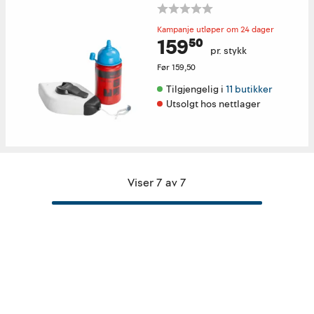
Kampanje utløper om 24 dager
159⁵⁰
pr. stykk
Før
159,50
Tilgjengelig i 
11 butikker
Utsolgt hos nettlager
Viser 7 av 7