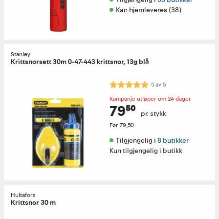
Kan hjemleveres (38)
Stanley
Krittsnorsett 30m 0-47-443 krittsnor, 13g blå
Karakter:
5.0 av 5 mulige
5
av
5
Kampanje utløper om 24 dager
79⁵⁰
pr. stykk
Før
79,50
Tilgjengelig i 
8 butikker
Kun tilgjengelig i butikk
Hultafors
Krittsnor 30 m