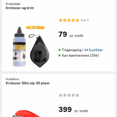
Probuilder
Krittsnor og kritt
Karakter:
5.0 av 5 mulige
5
av
5
79
pr. stykk
Tilgjengelig i 
44 butikker
Kan hjemleveres (354)
Hultafors
Krittsnor 30m clp 30 plast
399
pr. stykk