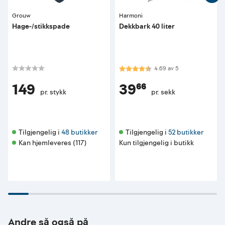
Grouw
Harmoni
Hage-/stikkspade
Dekkbark 40 liter
Karakter:
4.7 av 5 mulige
4.69
av
5
149
39⁶⁶
pr. stykk
pr. sekk
Tilgjengelig i 
48 butikker
Tilgjengelig i 
52 butikker
Kan hjemleveres (117)
Kun tilgjengelig i butikk
Andre så også på