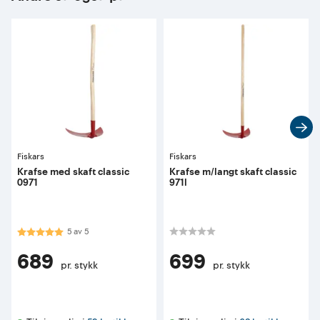
Fiskars
Fiskars
Krafse med skaft classic
Krafse m/langt skaft classic
0971
971l
Karakter:
5.0 av 5 mulige
5
av
5
689
699
pr. stykk
pr. stykk