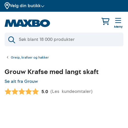
Velg din butikk
Meny
Greip, krafser og hakker
Grouw
Krafse med langt skaft
Se alt fra Grouw
(
Les
kundeomtaler
)
Gjennomsnittskarakter:
5.0