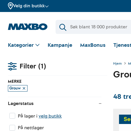
Velg din butikk
Kategorier
Kampanje
MaxBonus
Tjenest
Hjem
M
Filter
(1)
Gr
MERKE
Grouw
48
tr
Lagerstatus
På lager i
velg butikk
Se
På nettlager