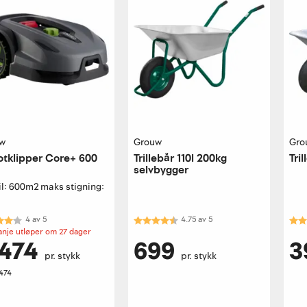
w
Grouw
Gro
tklipper Core+ 600
Trillebår 110l 200kg
Tri
selvbygger
il: 600m2 maks stigning:
kter:
4.0 av 5 mulige
Karakter:
4.8 av 5 mulige
Kar
4
av
5
4.75
av
5
nje utløper om 27 dager
 474
699
3
pr. stykk
pr. stykk
474