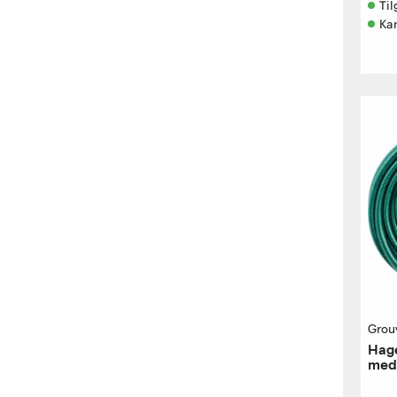
Til
Ka
Grou
Hag
med 