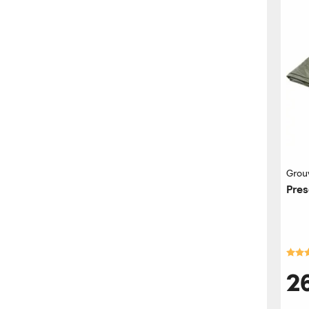
Grou
Pre
Kara
2