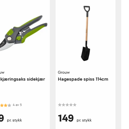
uw
Grouw
kjæringsaks sidekjær
Hagespade spiss 114cm
akter:
4.0 av 5 mulige
4
av
5
9
149
pr. stykk
pr. stykk