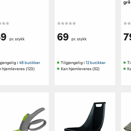
grå
49
69
7
pr. stykk
pr. stykk
gjengelig i 
48 butikker
Tilgjengelig i 
12 butikker
Ti
 hjemleveres (123)
Kan hjemleveres (52)
K