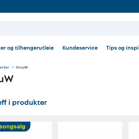
er og tilhengerutleie
Kundeservice
Tips og insp
erker
GrouW
ouW
eff i produkter
songsalg