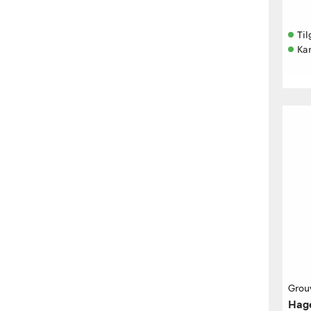
Til
Ka
Grou
Hage