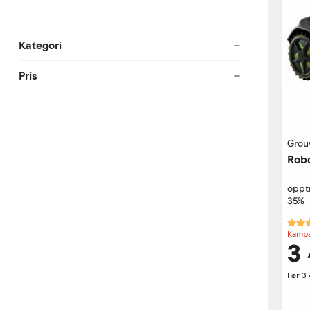
Kategori
Pris
Grou
Robo
oppt
35%
Kara
Kampa
3
Før
3 