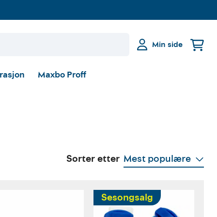
Min side
irasjon
Maxbo Proff
Sorter etter
Mest populære
Sesongsalg