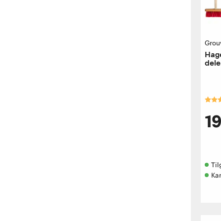
Grou
Hag
dele
Kara
1
Til
Ka