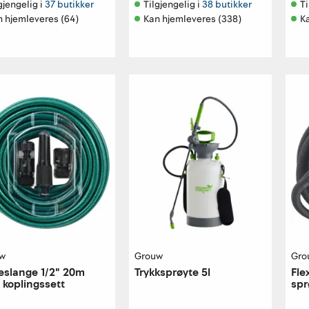
gjengelig i 
37 butikker
Tilgjengelig i 
38 butikker
Ti
n hjemleveres (64)
Kan hjemleveres (338)
K
w
Grouw
Gro
eslange 1/2" 20m
Trykksprøyte 5l
Fle
koplingssett
spr