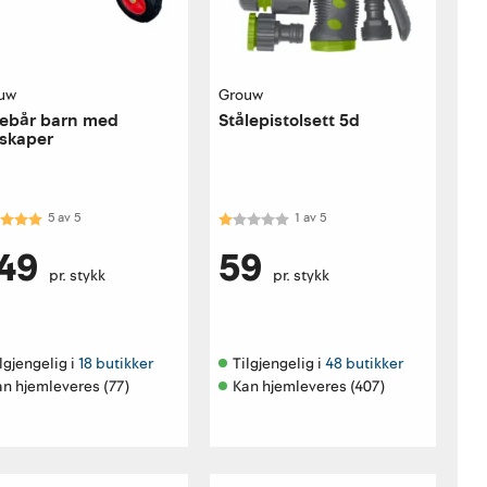
uw
Grouw
llebår barn med
Stålepistolsett 5d
skaper
akter:
5.0 av 5 mulige
Karakter:
1.0 av 5 mulige
5
av
5
1
av
5
49
59
pr. stykk
pr. stykk
lgjengelig i 
18 butikker
Tilgjengelig i 
48 butikker
an hjemleveres (77)
Kan hjemleveres (407)