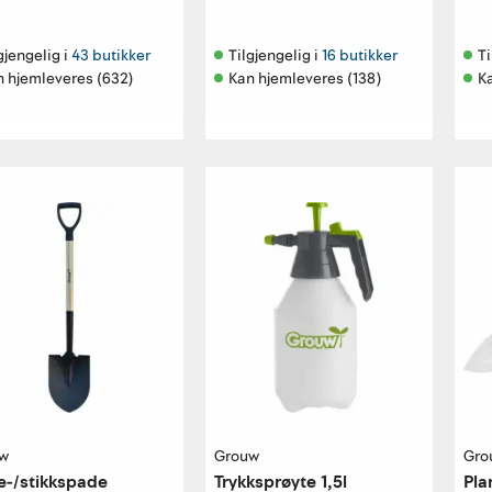
gjengelig i 
43 butikker
Tilgjengelig i 
16 butikker
Ti
n hjemleveres (632)
Kan hjemleveres (138)
K
w
Grouw
Gro
-/stikkspade
Trykksprøyte 1,5l
Pla