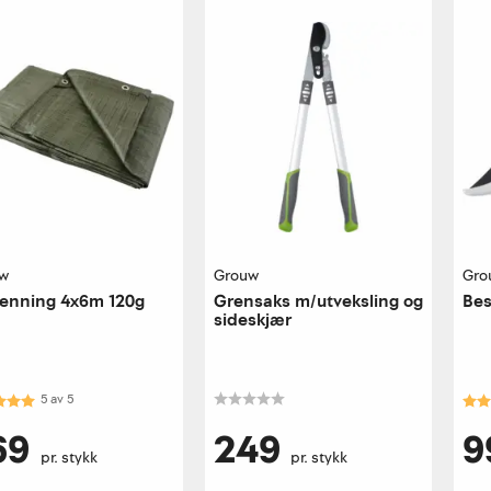
w
Grouw
Gro
senning 4x6m 120g
Grensaks m/utveksling og
Bes
sideskjær
kter:
5.0 av 5 mulige
Kar
5
av
5
69
249
9
pr. stykk
pr. stykk