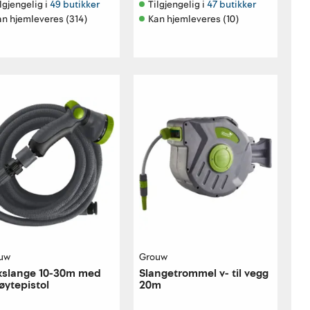
lgjengelig i 
49 butikker
Tilgjengelig i 
47 butikker
an hjemleveres (314)
Kan hjemleveres (10)
uw
Grouw
xslange 10-30m med
Slangetrommel v- til vegg
øytepistol
20m