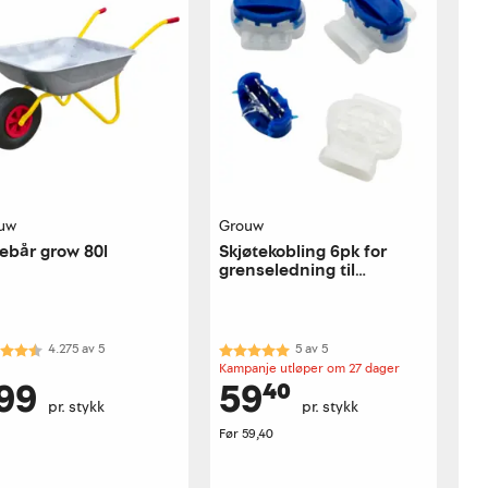
uw
Grouw
llebår grow 80l
Skjøtekobling 6pk for
grenseledning til
robotklipper
akter:
4.3 av 5 mulige
Karakter:
5.0 av 5 mulige
4.275
av
5
5
av
5
Kampanje utløper om 27 dager
99
59⁴⁰
pr. stykk
pr. stykk
Før
59,40