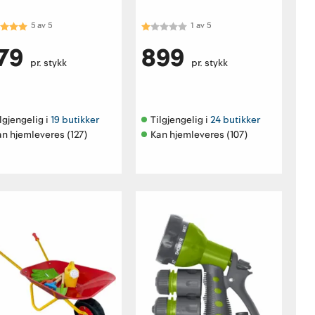
akter:
5.0 av 5 mulige
Karakter:
1.0 av 5 mulige
5
av
5
1
av
5
79
899
pr. stykk
pr. stykk
lgjengelig i 
19 butikker
Tilgjengelig i 
24 butikker
an hjemleveres (127)
Kan hjemleveres (107)