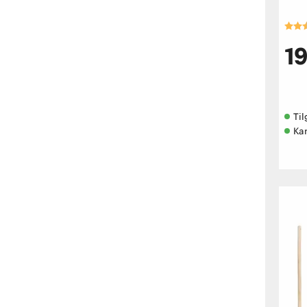
Kara
1
Til
Ka