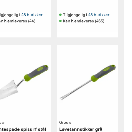
lgjengelig i 
48 butikker
Tilgjengelig i 
48 butikker
an hjemleveres (44)
Kan hjemleveres (465)
uw
Grouw
ntespade spiss rf stål
Løvetannstikker grå