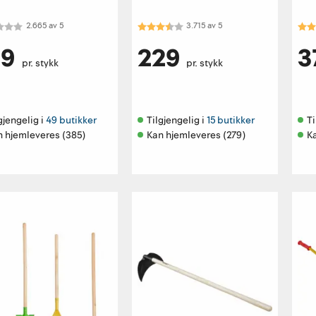
kter:
2.7 av 5 mulige
Karakter:
3.7 av 5 mulige
Kar
2.665
av
5
3.715
av
5
99
229
3
pr. stykk
pr. stykk
gjengelig i 
49 butikker
Tilgjengelig i 
15 butikker
Ti
n hjemleveres (385)
Kan hjemleveres (279)
K