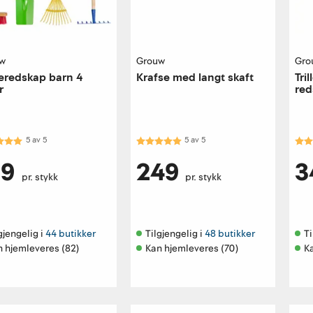
w
Grouw
Gro
eredskap barn 4
Krafse med langt skaft
Tri
r
red
kter:
5.0 av 5 mulige
Karakter:
5.0 av 5 mulige
Kar
5
av
5
5
av
5
99
249
3
pr. stykk
pr. stykk
gjengelig i 
44 butikker
Tilgjengelig i 
48 butikker
Ti
n hjemleveres (82)
Kan hjemleveres (70)
K