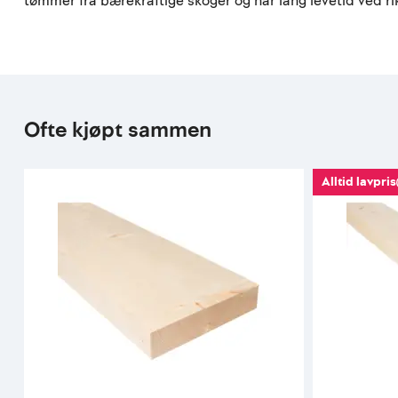
tømmer fra bærekraftige skoger og har lang levetid ved r
Ofte kjøpt sammen
Alltid lavpris