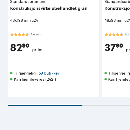
Standardsortiment
Standardsort
Konstruksjonsvirke ubehandlet gran
Konstruksjo
48x198 mm c24
48x98 mm c2
Karakter:
4.4 av 5 mulige
Karakter:
4.3
4.4
av
5
4.2
82⁹⁰
37⁹⁰
pr. lm
pr
Tilgjengelig i 
59 butikker
Tilgjengelig 
Kan hjemleveres (2421)
Kan hjemlev