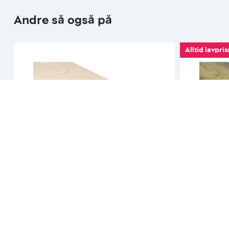
Andre så også på
Alltid lavpris
Standardsortiment
Standardsort
Konstruksjonsvirke ubehandlet gran
Konstruksjo
73x198 mm c24
48x198 mm c