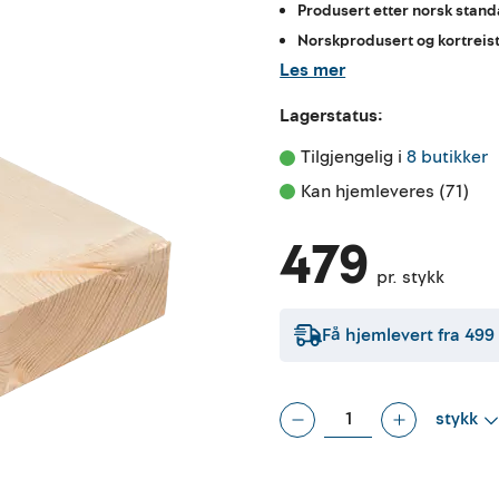
Produsert etter norsk stan
Norskprodusert og kortreis
Les mer
Lagerstatus:
Tilgjengelig i 
8 butikker
Kan hjemleveres (71)
479
pr. stykk
Få hjemlevert fra
499
stykk