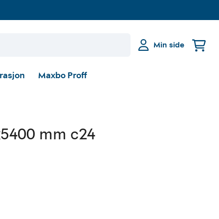
Min side
irasjon
Maxbo Proff
x5400 mm c24