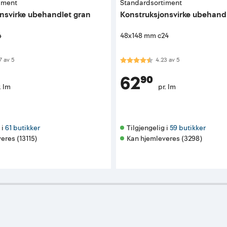
iment
Standardsortiment
nsvirke ubehandlet gran
Konstruksjonsvirke ubehand
4
48x148 mm c24
 av 5 mulige
Karakter:
4.2 av 5 mulige
7
av
5
4.23
av
5
62⁹⁰
. lm
pr. lm
i 
61 butikker
Tilgjengelig i 
59 butikker
eres (13115)
Kan hjemleveres (3298)