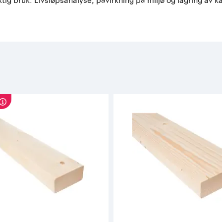
iktig bruk. Livsløpsanalyse, påvirkning på miljø og lagring a