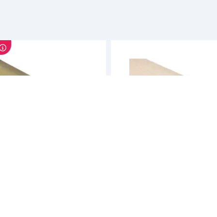
iment
Standardsortiment
nsvirke cu impregnert furu
Konstruksjonsvirke ubehand
24
48x223 mm c24