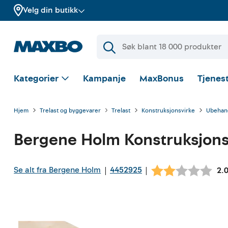
Velg din butikk
Kategorier
Kampanje
MaxBonus
Tjenest
Hjem
Trelast og byggevarer
Trelast
Konstruksjonsvirke
Ubehand
Bergene Holm
Konstruksjons
Se alt fra Bergene Holm
4452925
|
|
Gj
2.