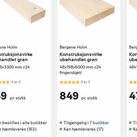
ene Holm
Bergene Holm
Ber
truksjonsvirke
Konstruksjonsvirke
Kon
handlet gran
ubehandlet gran
ube
8x3300 mm c24
48x198x6000 mm c24
48x
fingerskjøtt
kter:
5.0 av 5 mulige
Karakter:
5.0 av 5 mulige
Kar
5
av
5
5
av
5
49
849
4
pr. stykk
pr. stykk
 bestilles i alle butikker 
Tilgjengelig i 
7 butikker
Ti
n hjemleveres (163)
Kan hjemleveres (17)
Ka