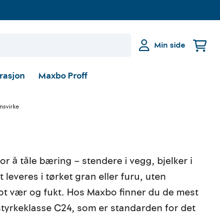
Min side
irasjon
Maxbo Proff
nsvirke
r å tåle bæring – stendere i vegg, bjelker i
t leveres i tørket gran eller furu, uten
ot vær og fukt. Hos Maxbo finner du de mest
styrkeklasse C24, som er standarden for det