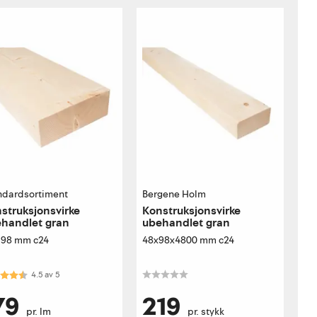
ndardsortiment
Bergene Holm
struksjonsvirke
Konstruksjonsvirke
handlet gran
ubehandlet gran
198 mm c24
48x98x4800 mm c24
akter:
4.5 av 5 mulige
4.5
av
5
79
219
pr. lm
pr. stykk