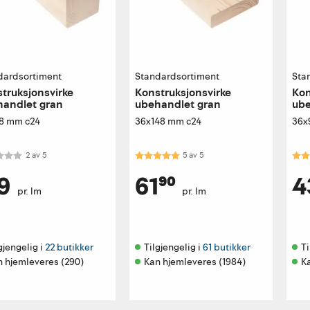
dardsortiment
Standardsortiment
Sta
truksjonsvirke
Konstruksjonsvirke
Kon
handlet gran
ubehandlet gran
ube
8 mm c24
36x148 mm c24
36x
kter:
2.0 av 5 mulige
Karakter:
5.0 av 5 mulige
Kar
2
av
5
5
av
5
9
61⁹⁰
4
pr. lm
pr. lm
gjengelig i 
22 butikker
Tilgjengelig i 
61 butikker
Ti
n hjemleveres (290)
Kan hjemleveres (1984)
K