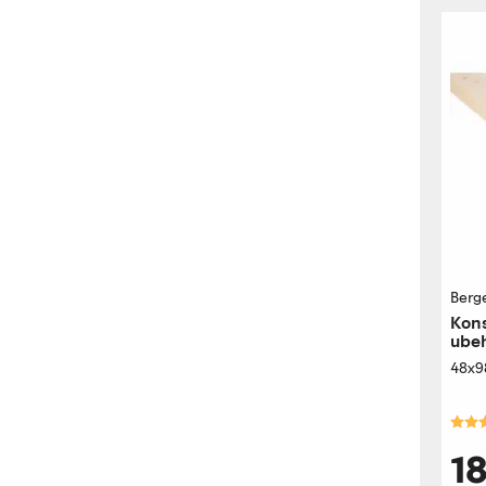
Berg
Kons
ube
48x9
Kara
1