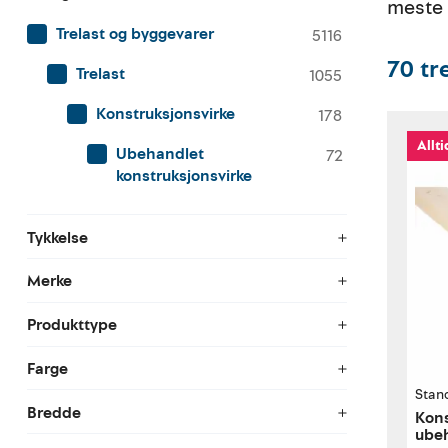
meste
Trelast og byggevarer
5116
70
tr
Trelast
1055
Konstruksjonsvirke
178
Allti
Ubehandlet
72
konstruksjonsvirke
Tykkelse
Merke
Produkttype
Farge
Stan
Bredde
Kons
ube