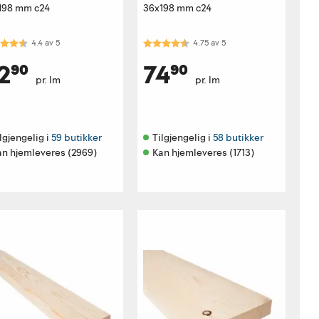
198 mm c24
36x198 mm c24
akter:
4.4 av 5 mulige
Karakter:
4.8 av 5 mulige
4.4
av
5
4.75
av
5
2⁹⁰
74⁹⁰
pr. lm
pr. lm
lgjengelig i 
59 butikker
Tilgjengelig i 
58 butikker
an hjemleveres (2969)
Kan hjemleveres (1713)