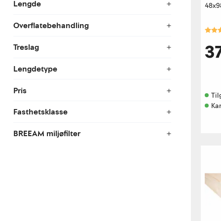
Lengde
48x9
Overflatebehandling
Kara
37
Treslag
Lengdetype
Pris
Til
Ka
Fasthetsklasse
BREEAM miljøfilter