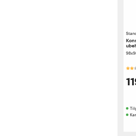
Stan
Kons
ube
98x9
Kara
11
Til
Ka