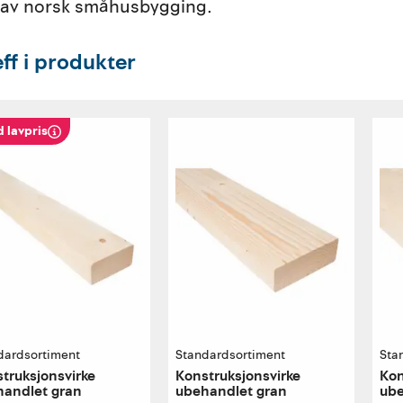
 av norsk småhusbygging.
eff i produkter
d lavpris
dardsortiment
Standardsortiment
Sta
truksjonsvirke
Konstruksjonsvirke
Kon
handlet gran
ubehandlet gran
ube