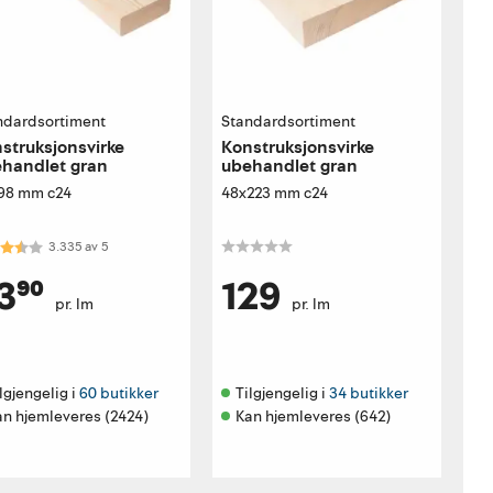
ndardsortiment
Standardsortiment
struksjonsvirke
Konstruksjonsvirke
handlet gran
ubehandlet gran
98 mm c24
48x223 mm c24
akter:
3.3 av 5 mulige
3.335
av
5
3⁹⁰
129
pr. lm
pr. lm
lgjengelig i 
60 butikker
Tilgjengelig i 
34 butikker
an hjemleveres (2424)
Kan hjemleveres (642)