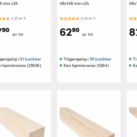
8 mm c24
48x148 mm c24
48x
kter:
4.3 av 5 mulige
Karakter:
4.2 av 5 mulige
Kar
4.27
av
5
4.23
av
5
⁹⁰
62⁹⁰
8
pr. lm
pr. lm
gjengelig i 
61 butikker
Tilgjengelig i 
59 butikker
Ti
n hjemleveres (21836)
Kan hjemleveres (5264)
K