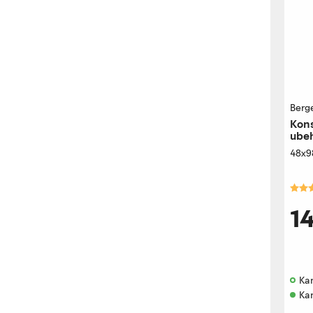
Berg
Kons
ube
48x9
Kara
1
Kan
Ka