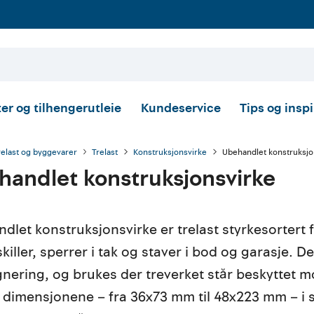
er og tilhengerutleie
Kundeservice
Tips og insp
relast og byggevarer
Trelast
Konstruksjonsvirke
Ubehandlet konstruksjo
handlet konstruksjonsvirke
dlet konstruksjonsvirke er trelast styrkesortert fo
killer, sperrer i tak og staver i bod og garasje. De
nering, og brukes der treverket står beskyttet m
 dimensjonene – fra 36x73 mm til 48x223 mm – i 