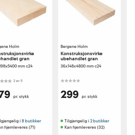
gene Holm
Bergene Holm
struksjonsvirke
Konstruksjonsvirke
handlet gran
ubehandlet gran
198x5400 mm c24
36x148x4800 mm c24
akter:
2.0 av 5 mulige
2
av
5
79
299
pr. stykk
pr. stykk
lgjengelig i 
8 butikker
Tilgjengelig i 
2 butikker
n hjemleveres (71)
Kan hjemleveres (32)