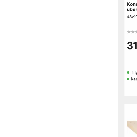
Kons
ube
48x1
3
Til
Kan