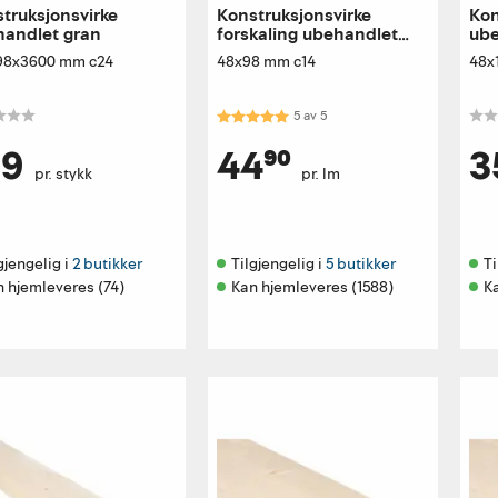
truksjonsvirke
Konstruksjonsvirke
Kon
handlet gran
forskaling ubehandlet
ube
gran/furu
98x3600 mm c24
48x98 mm c14
48x
Karakter:
5.0 av 5 mulige
5
av
5
19
44⁹⁰
3
pr. stykk
pr. lm
gjengelig i 
2 butikker
Tilgjengelig i 
5 butikker
Ti
 hjemleveres (74)
Kan hjemleveres (1588)
K