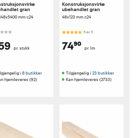
struksjonsvirke
Konstruksjonsvirke
handlet gran
ubehandlet gran
148x5400 mm c24
48x123 mm c24
Karakter:
5.0 av 5 mulige
5
av
5
59
74⁹⁰
pr. stykk
pr. lm
lgjengelig i 
8 butikker
Tilgjengelig i 
23 butikker
an hjemleveres (92)
Kan hjemleveres (2733)