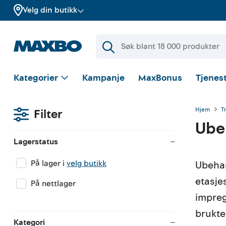
Velg din butikk
Kategorier
Kampanje
MaxBonus
Tjenest
Hjem
T
Filter
Ube
Lagerstatus
På lager i
velg butikk
Ubehan
etasjes
På nettlager
impreg
brukte
Kategori