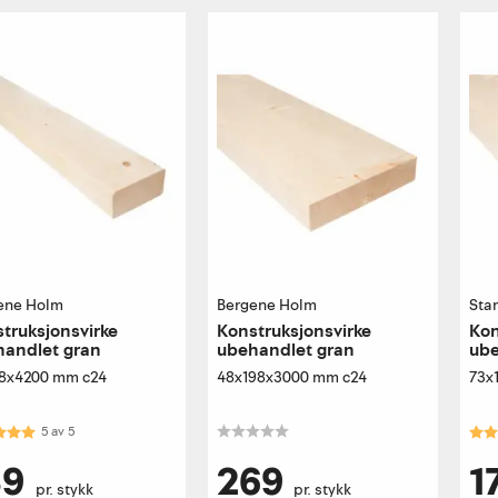
ene Holm
Bergene Holm
Sta
truksjonsvirke
Konstruksjonsvirke
Kon
handlet gran
ubehandlet gran
ube
8x4200 mm c24
48x198x3000 mm c24
73x
kter:
5.0 av 5 mulige
Kar
5
av
5
89
269
1
pr. stykk
pr. stykk