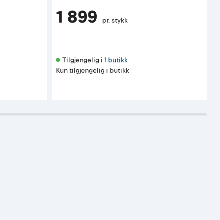
1 899
pr. stykk
Tilgjengelig i 
1 butikk
Kun tilgjengelig i butikk
K