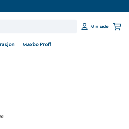
Min side
irasjon
Maxbo Proff
ng