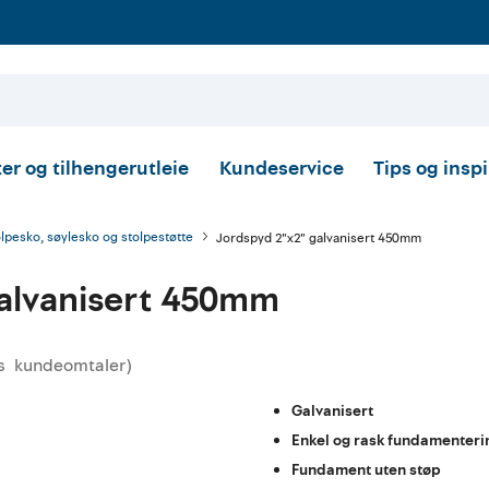
er og tilhengerutleie
Kundeservice
Tips og insp
lpesko, søylesko og stolpestøtte
Jordspyd 2"x2" galvanisert 450mm
galvanisert 450mm
s
kundeomtaler
)
snittskarakter:
Galvanisert
Enkel og rask fundamenteri
Fundament uten støp