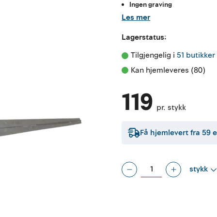
Ingen graving
Les mer
Lagerstatus:
Tilgjengelig i 
51 butikker
Kan hjemleveres (80)
119
pr. stykk
Få hjemlevert fra
59
e
stykk