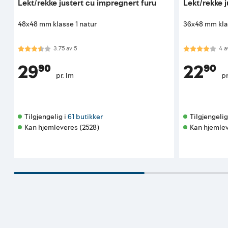
Lekt/rekke justert cu impregnert furu
Lekt/rekke 
48x48 mm klasse 1 natur
36x48 mm klas
Karakter:
3.8 av 5 mulige
Karakter:
4.0
3.75
av
5
4
a
29⁹⁰
22⁹⁰
pr. lm
pr
Tilgjengelig i 
61 butikker
Tilgjengelig 
Kan hjemleveres (2528)
Kan hjemlev