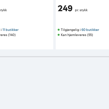
249
stykk
pr. stykk
i 
11 butikker
Tilgjengelig i 
60 butikker
eres (140)
Kan hjemleveres (55)