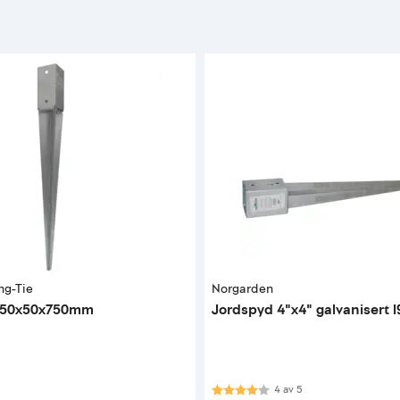
ng-Tie
Norgarden
 50x50x750mm
Jordspyd 4"x4" galvanisert
Karakter:
4.0 av 5 mulige
4
av
5