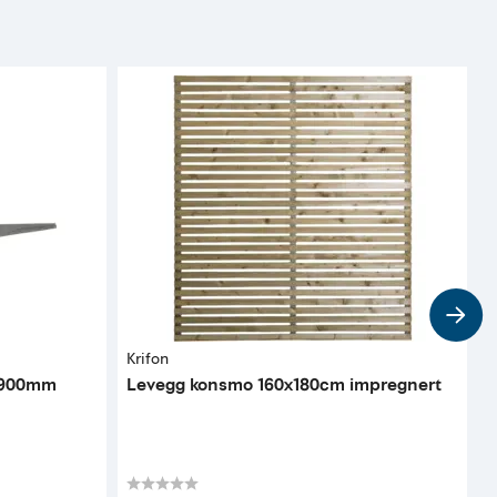
Krifon
P
 l900mm
Levegg konsmo 160x180cm impregnert
S
K