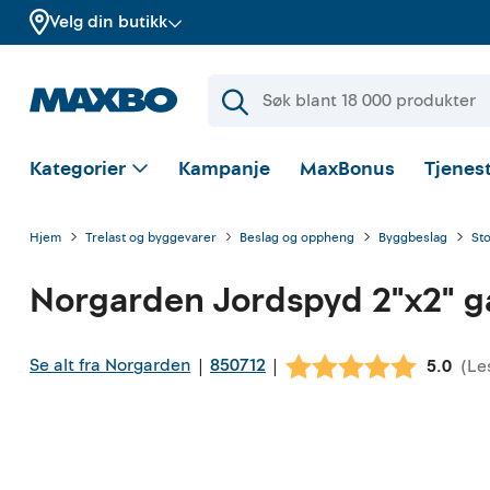
Velg din butikk
Kategorier
Kampanje
MaxBonus
Tjenest
Hjem
Trelast og byggevarer
Beslag og oppheng
Byggbeslag
Sto
Norgarden
Jordspyd 2"x2" 
Se alt fra Norgarden
850712
|
|
(
Le
Gjennom
5.0