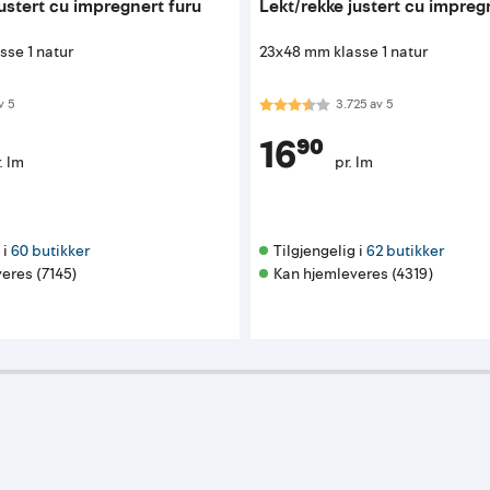
justert cu impregnert furu
Lekt/rekke justert cu impreg
se 1 natur
23x48 mm klasse 1 natur
 av 5 mulige
Karakter:
3.7 av 5 mulige
v
5
3.725
av
5
16⁹⁰
. lm
pr. lm
i 
60 butikker
Tilgjengelig i 
62 butikker
eres (7145)
Kan hjemleveres (4319)