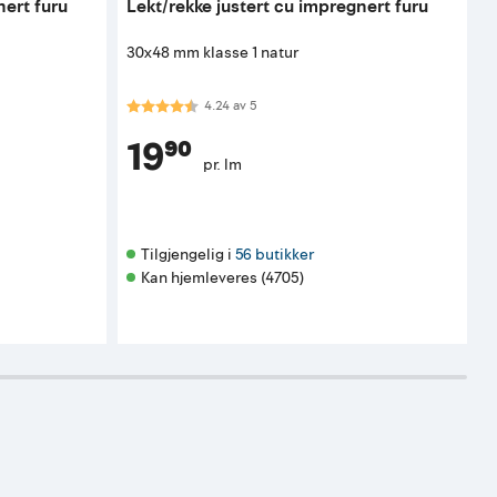
nert furu
Lekt/rekke justert cu impregnert furu
L
30x48 mm klasse 1 natur
3
Karakter:
4.2 av 5 mulige
K
4.24
av
5
19⁹⁰
pr. lm
Tilgjengelig i 
56 butikker
Kan hjemleveres (4705)