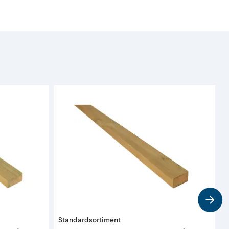
Standardsortiment
S