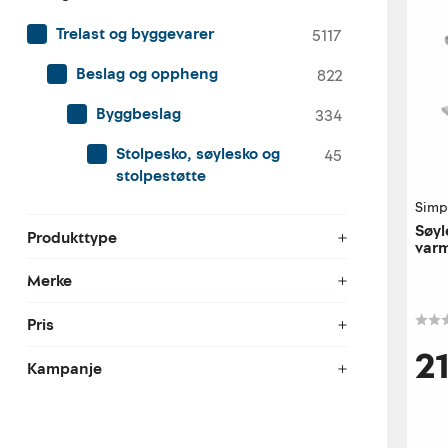
Trelast og byggevarer
5117
Beslag og oppheng
822
Byggbeslag
334
Stolpesko, søylesko og
45
stolpestøtte
Simp
Søyl
Produkttype
var
Merke
Pris
2
Kampanje