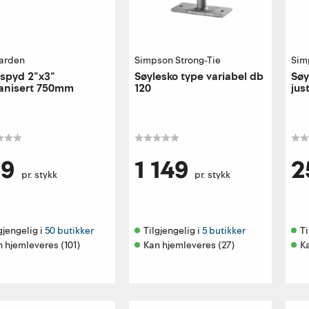
arden
Simpson Strong-Tie
Sim
spyd 2"x3"
Søylesko type variabel db
Søy
vanisert 750mm
120
jus
59
1 149
2
pr. stykk
pr. stykk
gjengelig i 
50 butikker
Tilgjengelig i 
5 butikker
Ti
 hjemleveres (101)
Kan hjemleveres (27)
K