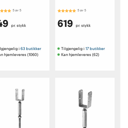
akter:
5.0 av 5 mulige
Karakter:
5.0 av 5 mulige
5
av
5
5
av
5
49
619
pr. stykk
pr. stykk
lgjengelig i 
63 butikker
Tilgjengelig i 
17 butikker
an hjemleveres (1060)
Kan hjemleveres (62)