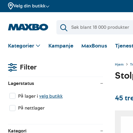
Velg din butikk
Kategorier
Kampanje
MaxBonus
Tjenest
Hjem
T
Filter
Stol
Lagerstatus
På lager i
velg butikk
45
tr
På nettlager
Kategori