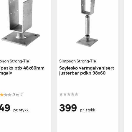
pson Strong-Tie
Simpson Strong-Tie
lpesko ptb 48x60mm
Søylesko varmgalvanisert
mgalv
justerbar pdkb 98x60
akter:
3.0 av 5 mulige
3
av
5
49
399
pr. stykk
pr. stykk