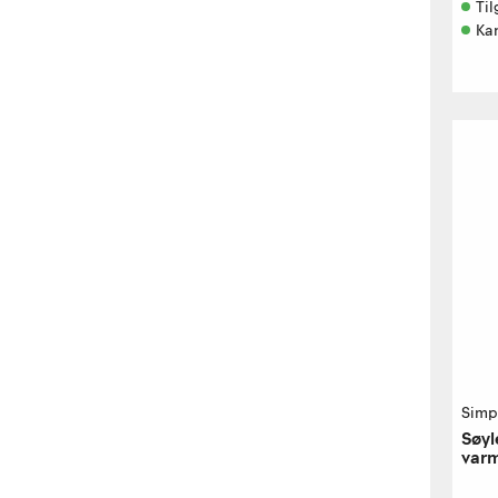
Til
Kan
Simp
Søy
var