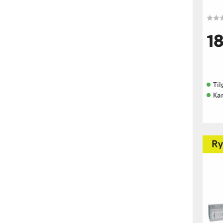
1
Til
Ka
Ry