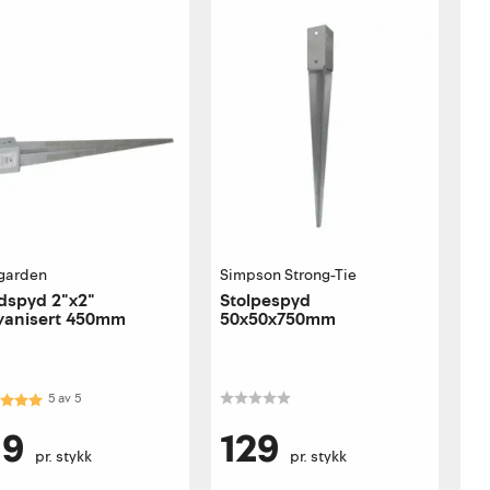
garden
Simpson Strong-Tie
dspyd 2"x2"
Stolpespyd
vanisert 450mm
50x50x750mm
akter:
5.0 av 5 mulige
5
av
5
19
129
pr. stykk
pr. stykk