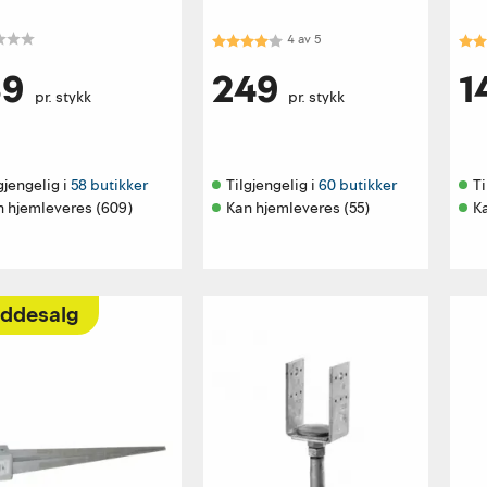
Karakter:
4.0 av 5 mulige
Kar
4
av
5
89
249
1
pr. stykk
pr. stykk
gjengelig i 
58 butikker
Tilgjengelig i 
60 butikker
Ti
n hjemleveres (609)
Kan hjemleveres (55)
K
ddesalg