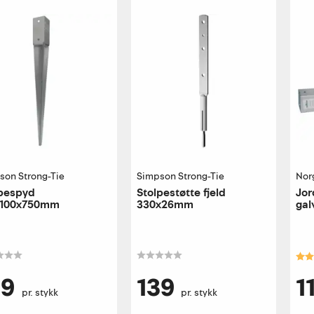
son Strong-Tie
Simpson Strong-Tie
Nor
lpespyd
Stolpestøtte fjeld
Jor
x100x750mm
330x26mm
gal
Kar
19
139
1
pr. stykk
pr. stykk