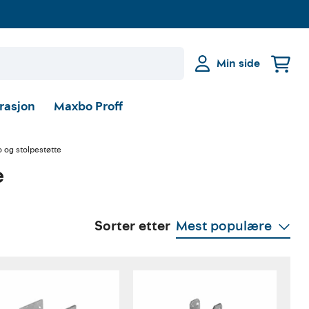
Min side
irasjon
Maxbo Proff
o og stolpestøtte
e
Sorter etter
Mest populære