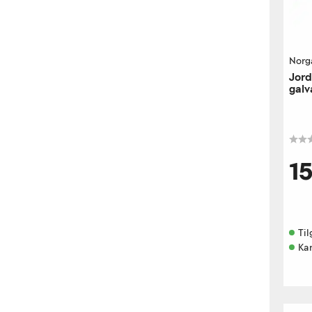
Norg
Jord
gal
1
Til
Kan