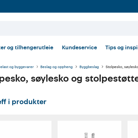
er og tilhengerutleie
Kundeservice
Tips og insp
relast og byggevarer
Beslag og oppheng
Byggbeslag
Stolpesko, søylesk
pesko, søylesko og stolpestøtt
eff i produkter