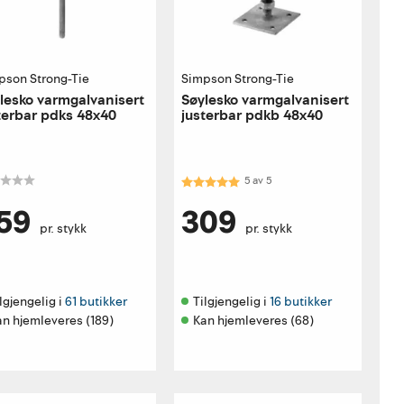
pson Strong-Tie
Simpson Strong-Tie
lesko varmgalvanisert
Søylesko varmgalvanisert
terbar pdks 48x40
justerbar pdkb 48x40
Karakter:
5.0 av 5 mulige
5
av
5
59
309
pr. stykk
pr. stykk
lgjengelig i 
61 butikker
Tilgjengelig i 
16 butikker
an hjemleveres (189)
Kan hjemleveres (68)