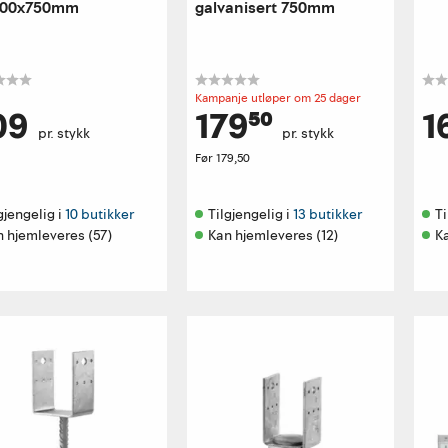
100x750mm
galvanisert 750mm
Kampanje utløper om 25 dager
09
179⁵⁰
1
pr. stykk
pr. stykk
Før
179,50
gjengelig i 
10 butikker
Tilgjengelig i 
13 butikker
Ti
 hjemleveres (57)
Kan hjemleveres (12)
K