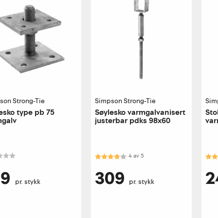
son Strong-Tie
Simpson Strong-Tie
Sim
esko type pb 75
Søylesko varmgalvanisert
Sto
mgalv
justerbar pdks 98x60
var
Karakter:
4.0 av 5 mulige
Kar
4
av
5
19
309
2
pr. stykk
pr. stykk