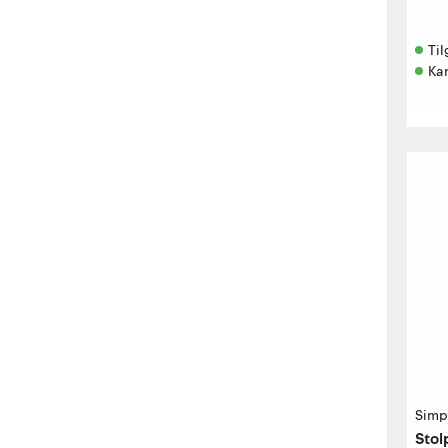
Til
Kan
Simp
Sto