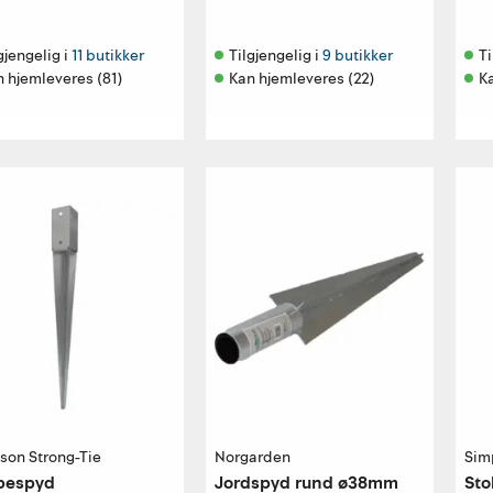
gjengelig i 
11 butikker
Tilgjengelig i 
9 butikker
Ti
 hjemleveres (81)
Kan hjemleveres (22)
K
son Strong-Tie
Norgarden
Sim
lpespyd
Jordspyd rund ø38mm
Sto