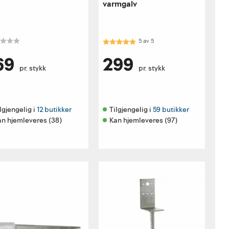
varmgalv
Karakter:
5.0 av 5 mulige
5
av
5
69
299
pr. stykk
pr. stykk
lgjengelig i 
12 butikker
Tilgjengelig i 
59 butikker
an hjemleveres (38)
Kan hjemleveres (97)