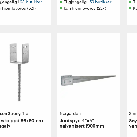
gjengelig i 
63 butikker
Tilgjengelig i 
59 butikker
Ti
 hjemleveres (521)
Kan hjemleveres (227)
K
son Strong-Tie
Norgarden
Sim
lesko ppd 98x60mm
Jordspyd 4"x4"
Søy
mgalv
galvanisert l900mm
var