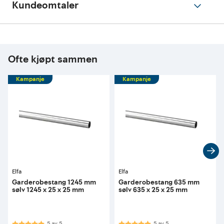
Kundeomtaler
Ofte kjøpt sammen
Kampanje
Kampanje
Elfa
Elfa
Garderobestang 1245 mm
Garderobestang 635 mm
sølv 1245 x 25 x 25 mm
sølv 635 x 25 x 25 mm
Karakter:
5.0 av 5 mulige
Karakter:
5.0 av 5 mulige
5
av
5
5
av
5