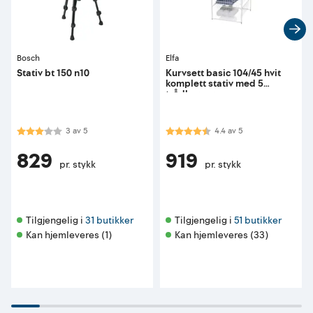
Bosch
Elfa
Stativ bt 150 n10
Kurvsett basic 104/45 hvit
komplett stativ med 5
trådkurver
Karakter:
3.0 av 5 mulige
Karakter:
4.4 av 5 mulige
3
av
5
4.4
av
5
829
919
pr. stykk
pr. stykk
Tilgjengelig i 
31 butikker
Tilgjengelig i 
51 butikker
Kan hjemleveres (1)
Kan hjemleveres (33)