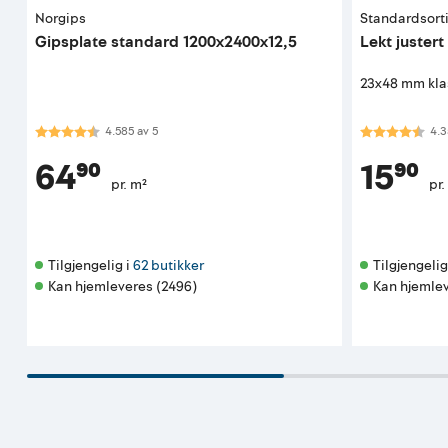
Norgips
Standardsort
Gipsplate standard 1200x2400x12,5
Lekt juster
23x48 mm kla
Karakter:
4.6 av 5 mulige
Karakter:
4.3
4.585
av
5
4.3
64⁹⁰
15⁹⁰
pr. m²
pr.
Tilgjengelig i 
62 butikker
Tilgjengelig 
Kan hjemleveres (2496)
Kan hjemlev