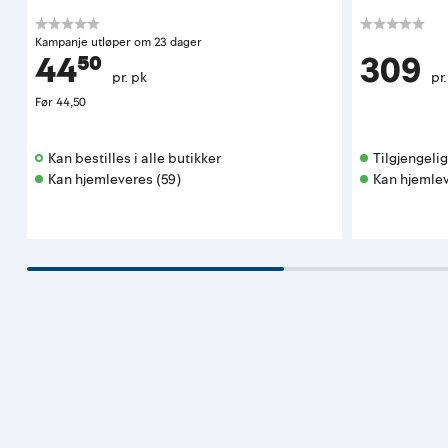
Kampanje utløper om 23 dager
44⁵⁰
309
pr. pk
pr
Før
44,50
Kan bestilles i alle butikker 
Tilgjengelig 
Kan hjemleveres (59)
Kan hjemlev