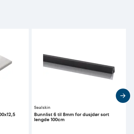
Sealskin
T
00x12,5
Bunnlist 6 til 8mm for dusjdør sort
B
lengde 100cm