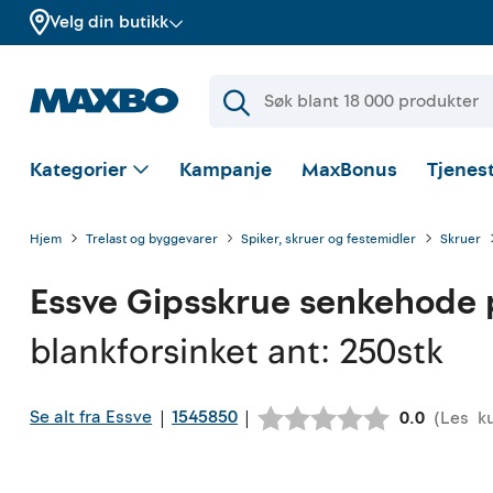
Velg din butikk
Kategorier
Kampanje
MaxBonus
Tjenest
Hjem
Trelast og byggevarer
Spiker, skruer og festemidler
Skruer
Essve
Gipsskrue senkehode ph
blankforsinket ant: 250stk
Se alt fra Essve
1545850
|
|
(
Les
k
Gjennomsni
0.0