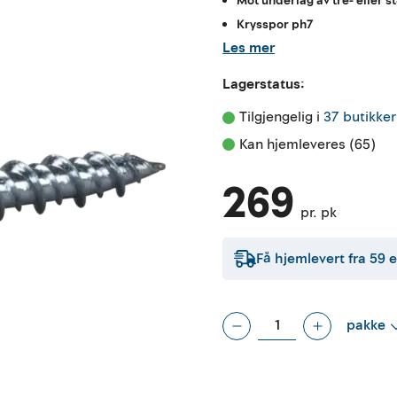
Mot underlag av tre- eller s
Krysspor ph7
Les mer
Lagerstatus:
Tilgjengelig i 
37 butikker
Kan hjemleveres (65)
269
pr. pk
Få hjemlevert fra
59
e
pakke