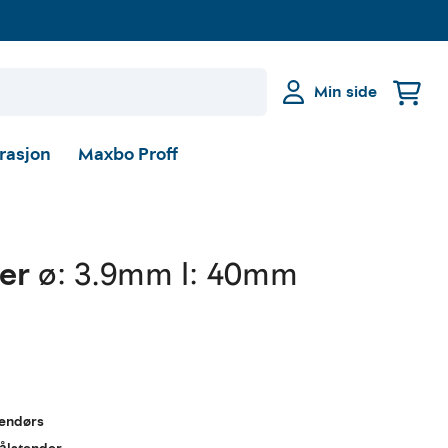
Min side
irasjon
Maxbo Proff
der
ø: 3.9mm l: 40mm
nendørs