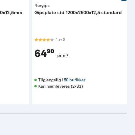
Norgips
N
400x12,5mm
Gipsplate std 1200x2500x12,5 standard
V
Karakter:
4.0 av 5 mulige
K
4
av
5
64⁹⁰
pr. m²
Tilgjengelig i 
50 butikker
Kan hjemleveres (2733)