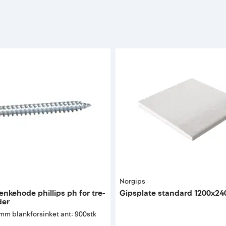
Norgips
enkehode phillips ph for tre-
Gipsplate standard 1200x24
der
1mm blankforsinket ant: 900stk