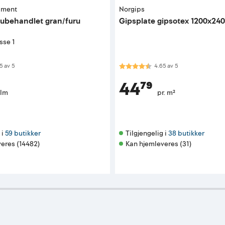
iment
Norgips
t ubehandlet gran/furu
Gipsplate gipsotex 1200x2
sse 1
 av 5 mulige
Karakter:
4.7 av 5 mulige
5
av
5
4.65
av
5
44⁷⁹
 lm
pr. m²
i 
59 butikker
Tilgjengelig i 
38 butikker
eres (14482)
Kan hjemleveres (31)