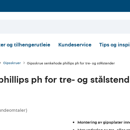
er og tilhengerutleie
Kundeservice
Tips og insp
Gipsskruer
Gipsskrue senkehode phillips ph for tre- og stålstender
illips ph for tre- og stålsten
undeomtaler
)
ttskarakter:
Montering av gipsplater in