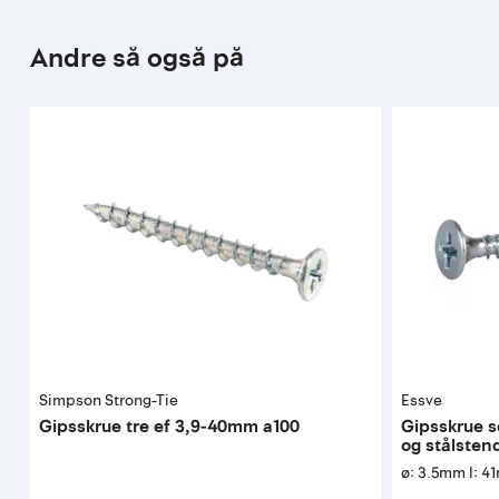
Andre så også på
Simpson Strong-Tie
Essve
Gipsskrue tre ef 3,9-40mm a100
Gipsskrue s
og stålsten
ø: 3.5mm l: 4