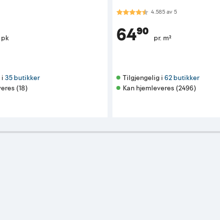
Karakter:
4.6 av 5 mulige
4.585
av
5
64⁹⁰
. pk
pr. m²
i 
35 butikker
Tilgjengelig i 
62 butikker
eres (18)
Kan hjemleveres (2496)