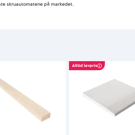
leste skruautomatene på markedet.
Alltid lavpris