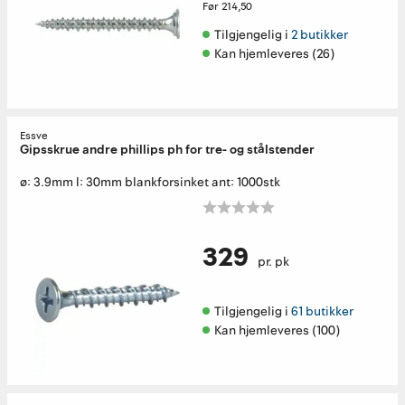
Før
214,50
Tilgjengelig i 
2 butikker
Kan hjemleveres (26)
Essve
Gipsskrue andre phillips ph for tre- og stålstender
ø: 3.9mm l: 30mm blankforsinket ant: 1000stk
329
pr. pk
Tilgjengelig i 
61 butikker
Kan hjemleveres (100)