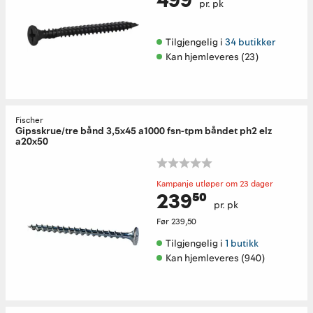
pr. pk
Tilgjengelig i 
34 butikker
Kan hjemleveres (23)
Fischer
Gipsskrue/tre bånd 3,5x45 a1000 fsn-tpm båndet ph2 elz
a20x50
Kampanje utløper om 23 dager
239⁵⁰
pr. pk
Før
239,50
Tilgjengelig i 
1 butikk
Kan hjemleveres (940)