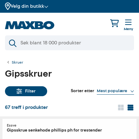
Velg din butikk
Meny
Skruer
Gipsskruer
Sorter etter
Mest populære
Filter
67
treff i produkter
Essve
Gipsskrue senkehode phillips ph for trestender