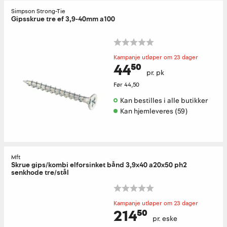
Simpson Strong-Tie
Gipsskrue tre ef 3,9-40mm a100
Kampanje utløper om 23 dager
44⁵⁰
pr. pk
Før
44,50
Kan bestilles i alle butikker 
Kan hjemleveres (59)
Mft
Skrue gips/kombi elforsinket bånd 3,9x40 a20x50 ph2
senkhode tre/stål
Kampanje utløper om 23 dager
214⁵⁰
pr. eske