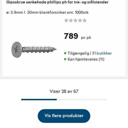
Gipsskrue senkehode phillips ph for tre- og stålstender
ø: 3.9mm l: 30mm blankforsinket ant: 1000stk
789
pr. pk
Tilgjengelig i 
31 butikker
Kan hjemleveres (11)
Viser 28 av 67
Vis flere produkter