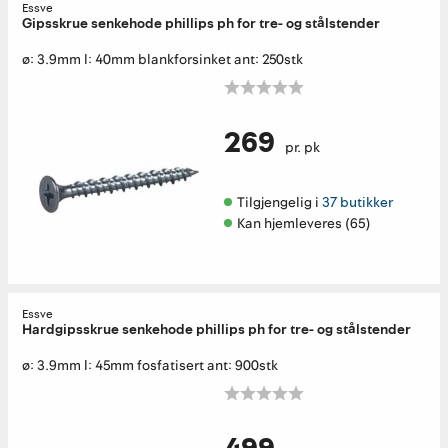
Essve
Gipsskrue senkehode phillips ph for tre- og stålstender
ø: 3.9mm l: 40mm blankforsinket ant: 250stk
269
pr. pk
Tilgjengelig i 
37 butikker
Kan hjemleveres (65)
Essve
Hardgipsskrue senkehode phillips ph for tre- og stålstender
ø: 3.9mm l: 45mm fosfatisert ant: 900stk
499