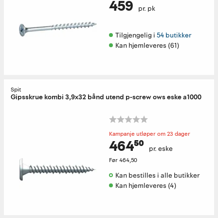
459
pr. pk
Tilgjengelig i 
54 butikker
Kan hjemleveres (61)
Spit
Gipsskrue kombi 3,9x32 bånd utend p-screw ows eske a1000
Kampanje utløper om 23 dager
464⁵⁰
pr. eske
Før
464,50
Kan bestilles i alle butikker 
Kan hjemleveres (4)