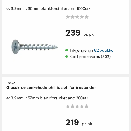
ø: 3.9mm l: 30mm blankforsinket ant: 1000stk
239
pr. pk
Tilgjengelig i 
62 butikker
Kan hjemleveres (302)
Essve
Gipsskrue senkehode phillips ph for trestender
ø: 3.9mm l: 57mm blankforsinket ant: 200stk
219
pr. pk