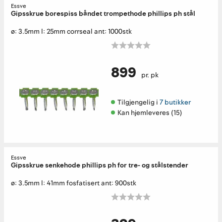
Essve
Gipsskrue borespiss båndet trompethode phillips ph stål
ø: 3.5mm l: 25mm corrseal ant: 1000stk
899
pr. pk
Tilgjengelig i 
7 butikker
Kan hjemleveres (15)
Essve
Gipsskrue senkehode phillips ph for tre- og stålstender
ø: 3.5mm l: 41mm fosfatisert ant: 900stk