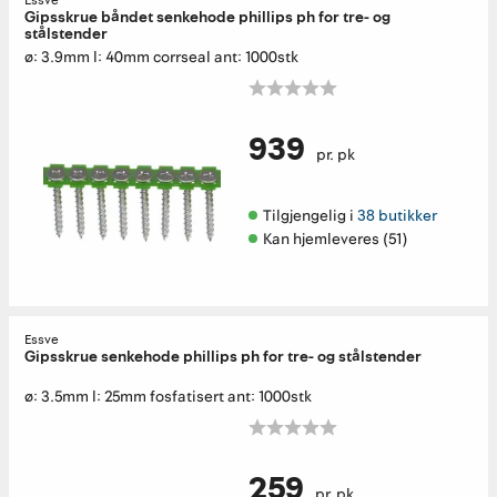
Essve
Gipsskrue båndet senkehode phillips ph for tre- og
stålstender
ø: 3.9mm l: 40mm corrseal ant: 1000stk
939
pr. pk
Tilgjengelig i 
38 butikker
Kan hjemleveres (51)
Essve
Gipsskrue senkehode phillips ph for tre- og stålstender
ø: 3.5mm l: 25mm fosfatisert ant: 1000stk
259
pr. pk