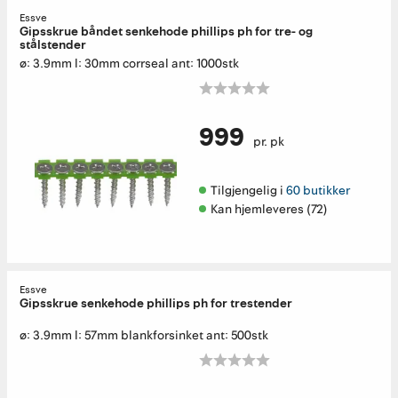
Essve
Gipsskrue båndet senkehode phillips ph for tre- og
stålstender
ø: 3.9mm l: 30mm corrseal ant: 1000stk
999
pr. pk
Tilgjengelig i 
60 butikker
Kan hjemleveres (72)
Essve
Gipsskrue senkehode phillips ph for trestender
ø: 3.9mm l: 57mm blankforsinket ant: 500stk