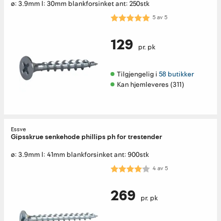
ø: 3.9mm l: 30mm blankforsinket ant: 250stk
Karakter:
5.0 av 5 mulige
5
av
5
129
pr. pk
Tilgjengelig i 
58 butikker
Kan hjemleveres (311)
Essve
Gipsskrue senkehode phillips ph for trestender
ø: 3.9mm l: 41mm blankforsinket ant: 900stk
Karakter:
4.0 av 5 mulige
4
av
5
269
pr. pk