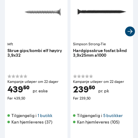
Mft
Simpson Strong-Tie
Skrue gips/kombi elf høytry
Hardgipsskrue fosfat bånd
3,9x32
3,9x25mm a1000
Kampanje utløper om 22 dager
Kampanje utløper om 22 dager
439⁵⁰
239⁵⁰
pr. eske
pr. pk
Før
439,50
Før
239,50
Tilgjengelig i 
1 butikk
Tilgjengelig i 
5 butikker
Kan hjemleveres (37)
Kan hjemleveres (105)