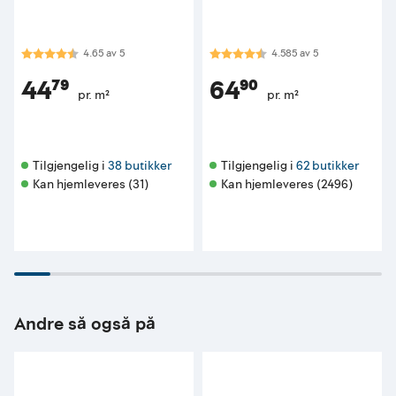
Karakter:
4.7 av 5 mulige
Karakter:
4.6 av 5 mulige
4.65
av
5
4.585
av
5
44⁷⁹
64⁹⁰
pr. m²
pr. m²
Tilgjengelig i 
38 butikker
Tilgjengelig i 
62 butikker
Kan hjemleveres (31)
Kan hjemleveres (2496)
Andre så også på