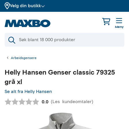
Velg din butikk
Meny
Arbeidsgensere
Helly Hansen
Genser classic 79325
grå xl
Se alt fra Helly Hansen
(
Les
kundeomtaler
)
Gjennomsnittskarakter:
0.0