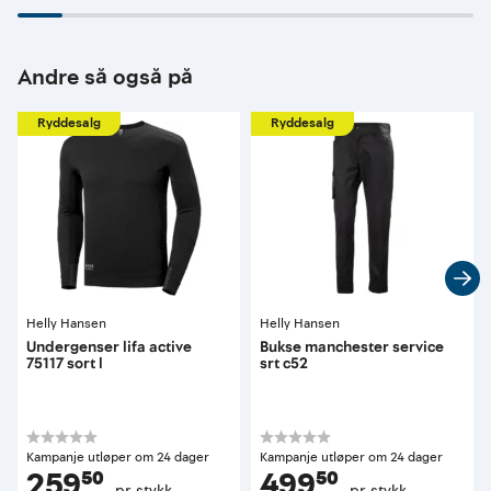
Andre så også på
Ryddesalg
Ryddesalg
Helly Hansen
Helly Hansen
Undergenser lifa active
Bukse manchester service
75117 sort l
srt c52
Kampanje utløper om 24 dager
Kampanje utløper om 24 dager
259⁵⁰
499⁵⁰
pr. stykk
pr. stykk