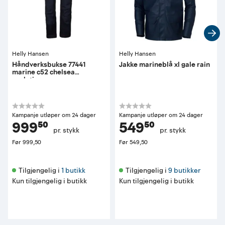
Helly Hansen
Helly Hansen
Håndverksbukse 77441
Jakke marineblå xl gale rain
marine c52 chelsea
evolution
Kampanje utløper om 24 dager
Kampanje utløper om 24 dager
999⁵⁰
549⁵⁰
pr. stykk
pr. stykk
Før
999,50
Før
549,50
Tilgjengelig i 
1 butikk
Tilgjengelig i 
9 butikker
Kun tilgjengelig i butikk
Kun tilgjengelig i butikk