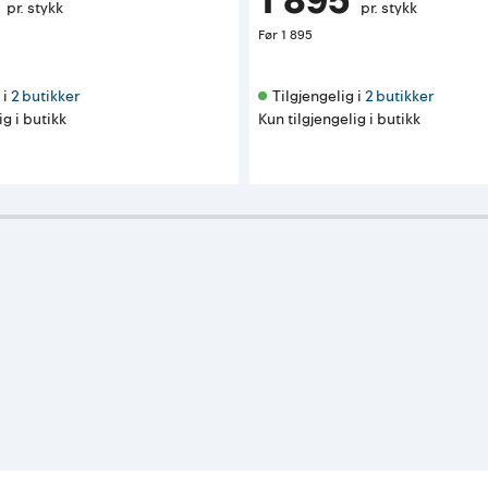
1 895
pr. stykk
pr. stykk
Før
1 895
i 
2 butikker
Tilgjengelig i 
2 butikker
ig i butikk
Kun tilgjengelig i butikk