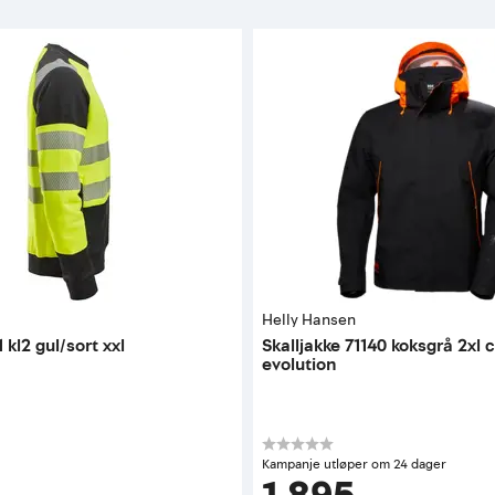
Helly Hansen
kl2 gul/sort xxl
Skalljakke 71140 koksgrå 2xl 
evolution
Kampanje utløper om 24 dager