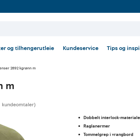
er og tilhengerutleie
Kundeservice
Tips og insp
enser 2892 kgrønn m
n m
kundeomtaler
)
snittskarakter:
Dobbelt interlock-material
Raglanermer
Tommelgrep i vrangbord