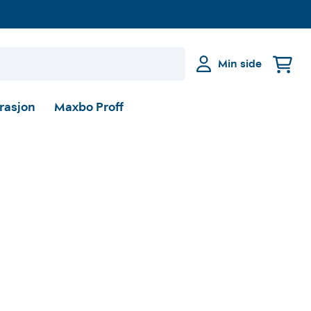
Min side
irasjon
Maxbo Proff
e