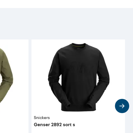
Snickers
S
Genser 2892 sort s
B
g