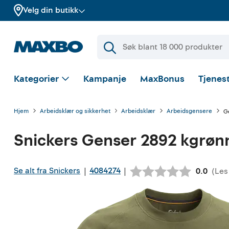
Velg din butikk
Kategorier
Kampanje
MaxBonus
Tjenest
Hjem
Arbeidsklær og sikkerhet
Arbeidsklær
Arbeidsgensere
G
Snickers
Genser 2892 kgrøn
Se alt fra Snickers
4084274
|
|
(
Les
Gjennom
0.0