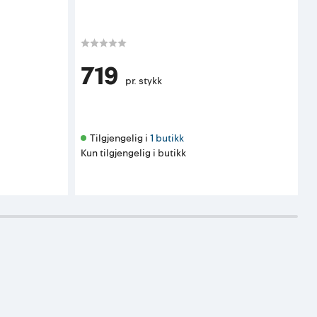
719
pr. stykk
Tilgjengelig i 
1 butikk
Kun tilgjengelig i butikk
K