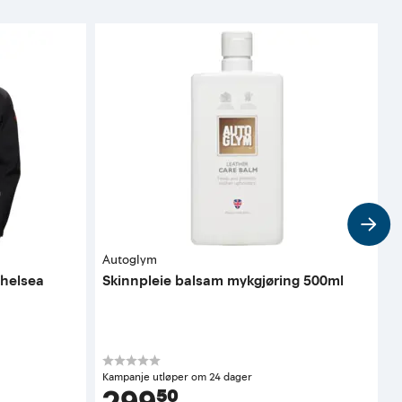
Autoglym
P
chelsea
Skinnpleie balsam mykgjøring 500ml
S
Kampanje utløper om 24 dager