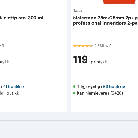
Tesa
kjelettpistol 300 ml
Malertape 25mx25mm 2pk g
professional innendørs 2-p
 av 5 mulige
Karakter:
4.3 av 5 mulige
v
5
4.335
av
5
119
stykk
pr. stykk
i 
41 butikker
Tilgjengelig i 
63 butikker
ig i butikk
Kan hjemleveres (6420)