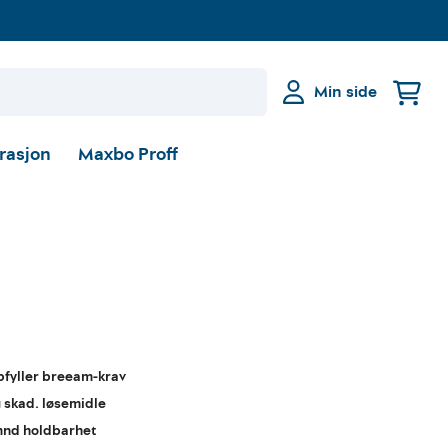
Min side
irasjon
Maxbo Proff
pfyller breeam-krav
g skad. løsemidle
 mnd holdbarhet