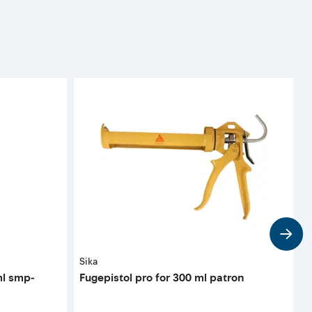
Sika
S
ml smp-
Fugepistol pro for 300 ml patron
D