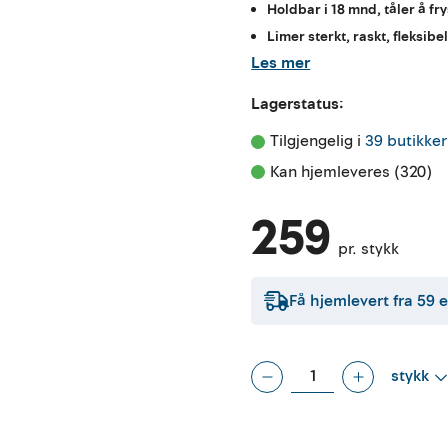
Holdbar i 18 mnd, tåler å fr
Limer sterkt, raskt, fleksibe
Les mer
Lagerstatus:
Tilgjengelig i 
39 butikker
Kan hjemleveres (320)
259
pr. stykk
Få hjemlevert fra
59
e
stykk