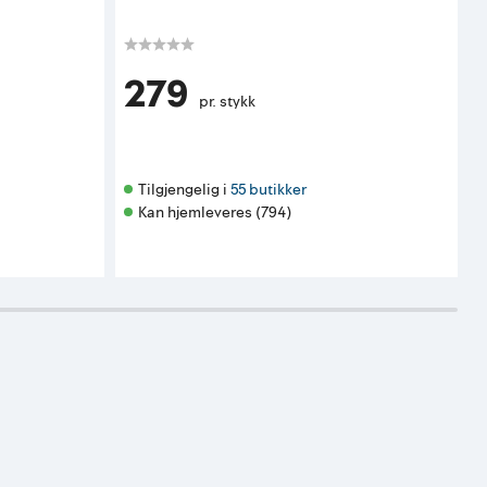
K
279
pr. stykk
Tilgjengelig i 
55 butikker
Kan hjemleveres (794)