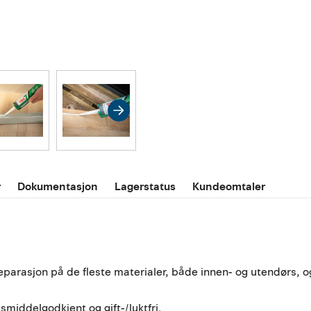
r
Dokumentasjon
Lagerstatus
Kundeomtaler
eparasjon på de fleste materialer, både innen- og utendørs, og f
middelgodkjent og gift-/luktfri.