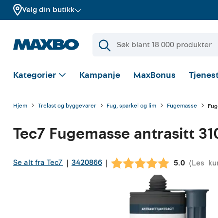
Velg din butikk
Kategorier
Kampanje
MaxBonus
Tjenest
Hjem
Trelast og byggevarer
Fug, sparkel og lim
Fugemasse
Fug
Tec7
Fugemasse antrasitt 31
Se alt fra Tec7
3420866
|
|
(
Les
ku
Gjennomsnit
5.0