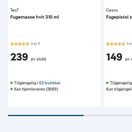
Tec7
Casco
Fugemasse hvit 310 ml
Fugepistol s
Karakter:
5.0 av 5 mulige
Karakter:
5.0
5
av
5
5
a
239
149
pr. stykk
pr. 
Tilgjengelig i 
63 butikker
Tilgjengelig 
Kan hjemleveres (5689)
Kun tilgjengel