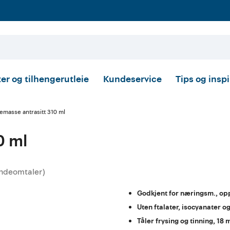
er og tilhengerutleie
Kundeservice
Tips og insp
emasse antrasitt 310 ml
0 ml
ndeomtaler
)
tskarakter:
Godkjent for næringsm., op
Uten ftalater, isocyanater o
Tåler frysing og tinning, 18