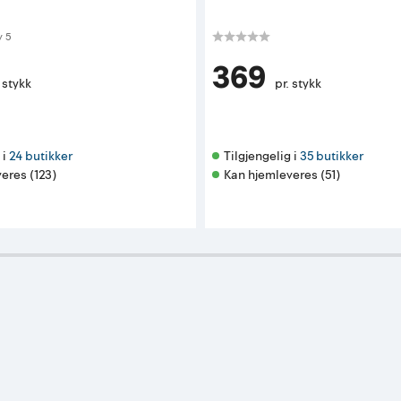
 av 5 mulige
v
5
369
. stykk
pr. stykk
i 
24 butikker
Tilgjengelig i 
35 butikker
eres (123)
Kan hjemleveres (51)