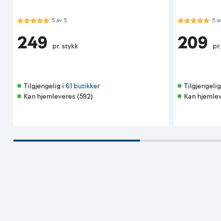
Karakter:
5.0 av 5 mulige
Karakter:
5.0
5
av
5
5
a
249
209
pr. stykk
pr
Tilgjengelig i 
61 butikker
Tilgjengelig 
Kan hjemleveres (592)
Kan hjemlev