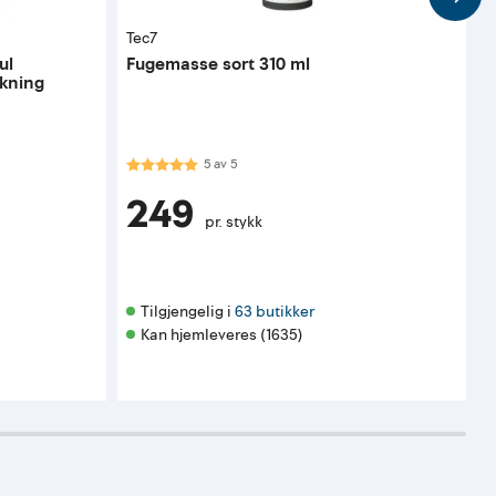
Tec7
C
ul
Fugemasse sort 310 ml
F
akning
Karakter:
5.0 av 5 mulige
K
5
av
5
249
pr. stykk
Tilgjengelig i 
63 butikker
Kan hjemleveres (1635)
K