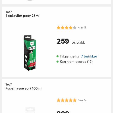
Tec7
Epoksylim poxy 25ml
Karakter:
4.0 av 5 mulige
4
av
5
259
pr. stykk
Tilgjengelig i 
7 butikker
Kan hjemleveres (12)
Tec7
Fugemasse sort 100 ml
Karakter:
5.0 av 5 mulige
5
av
5