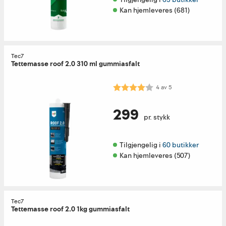
Kan hjemleveres (681)
Tec7
Tettemasse roof 2.0 310 ml gummiasfalt
Karakter:
4.0 av 5 mulige
4
av
5
299
pr. stykk
Tilgjengelig i 
60 butikker
Kan hjemleveres (507)
Tec7
Tettemasse roof 2.0 1kg gummiasfalt