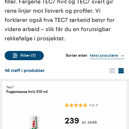
filler. Fargene TEC7 hvit og TEC7 svart gir
rene linjer mot listverk og profiler. Vi
forklarer også hva TEC7 tørketid betyr for
videre arbeid – slik får du en forutsigbar
rekkefølge i prosjektet.
Sorter etter
Mest populære
Filter
(1)
46
treff i produkter
Tec7
Fugemasse hvit 310 ml
Karakter:
5.0 av 5 mulige
5
av
5
239
pr. stykk