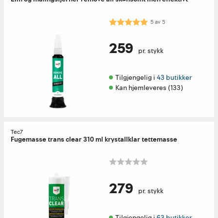
Karakter:
5.0 av 5 mulige
5
av
5
259
pr. stykk
Tilgjengelig i 
43 butikker
Kan hjemleveres (133)
Tec7
Fugemasse trans clear 310 ml krystallklar tettemasse
279
pr. stykk
Tilgjengelig i 
63 butikker