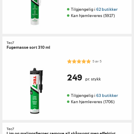
Tilgjengelig i 
62 butikker
Kan hjemleveres (5927)
Tec7
Fugemasse sort 310 ml
Karakter:
5.0 av 5 mulige
5
av
5
249
pr. stykk
Tilgjengelig i 
63 butikker
Kan hjemleveres (1706)
Tec7
Lim og malingsfjerner remove all skånsomt men effektivt