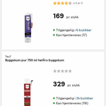
Karakter:
4.5 av 5 mulige
4.5
av
5
169
pr. stykk
Tilgjengelig i 
6 butikker
Kan hjemleveres (17)
Tec7
Byggskum pur 750 ml helårs byggskum
329
pr. stykk
Tilgjengelig i 
24 butikker
Kan hjemleveres (116)