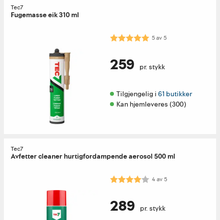
Tec7
Fugemasse eik 310 ml
Karakter:
5.0 av 5 mulige
5
av
5
259
pr. stykk
Tilgjengelig i 
61 butikker
Kan hjemleveres (300)
Tec7
Avfetter cleaner hurtigfordampende aerosol 500 ml
Karakter:
4.0 av 5 mulige
4
av
5
289
pr. stykk