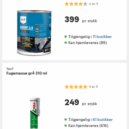
Karakter:
4.0 av 5 mulige
4
av
5
399
pr. stykk
Tilgjengelig i 
11 butikker
Kan hjemleveres (89)
Tec7
Fugemasse grå 310 ml
Karakter:
5.0 av 5 mulige
5
av
5
249
pr. stykk
Tilgjengelig i 
61 butikker
Kan hjemleveres (616)