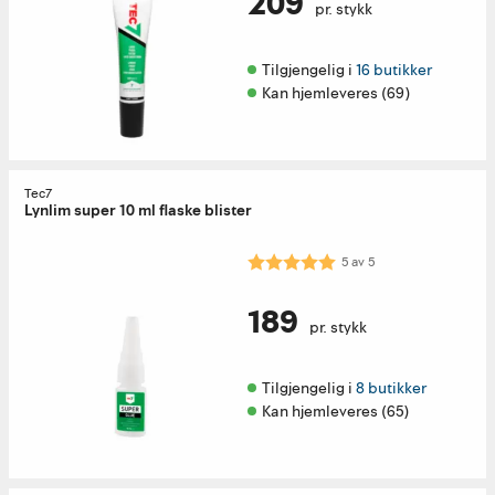
209
pr. stykk
Tilgjengelig i 
16 butikker
Kan hjemleveres (69)
Tec7
Lynlim super 10 ml flaske blister
Karakter:
5.0 av 5 mulige
5
av
5
189
pr. stykk
Tilgjengelig i 
8 butikker
Kan hjemleveres (65)