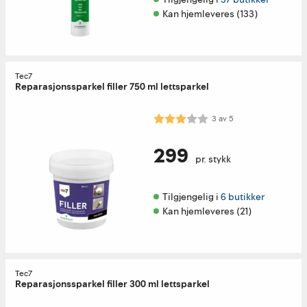
Kan hjemleveres (133)
Tec7
Reparasjonssparkel filler 750 ml lettsparkel
Karakter:
3.0 av 5 mulige
3
av
5
299
pr. stykk
Tilgjengelig i 
6 butikker
Kan hjemleveres (21)
Tec7
Reparasjonssparkel filler 300 ml lettsparkel