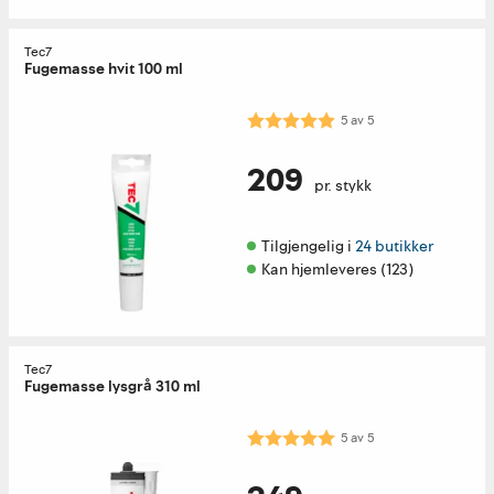
Tec7
Fugemasse hvit 100 ml
Karakter:
5.0 av 5 mulige
5
av
5
209
pr. stykk
Tilgjengelig i 
24 butikker
Kan hjemleveres (123)
Tec7
Fugemasse lysgrå 310 ml
Karakter:
5.0 av 5 mulige
5
av
5