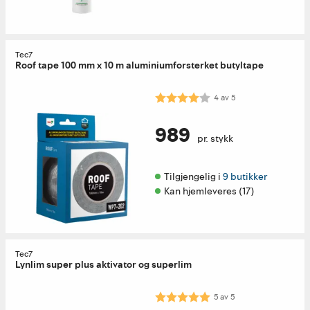
Tec7
Roof tape 100 mm x 10 m aluminiumforsterket butyltape
Karakter:
4.0 av 5 mulige
4
av
5
989
pr. stykk
Tilgjengelig i 
9 butikker
Kan hjemleveres (17)
Tec7
Lynlim super plus aktivator og superlim
Karakter:
5.0 av 5 mulige
5
av
5