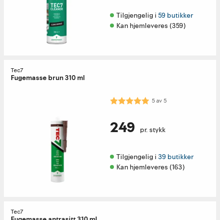
Tilgjengelig i 
59 butikker
Kan hjemleveres (359)
Tec7
Fugemasse brun 310 ml
Karakter:
5.0 av 5 mulige
5
av
5
249
pr. stykk
Tilgjengelig i 
39 butikker
Kan hjemleveres (163)
Tec7
Fugemasse antrasitt 310 ml