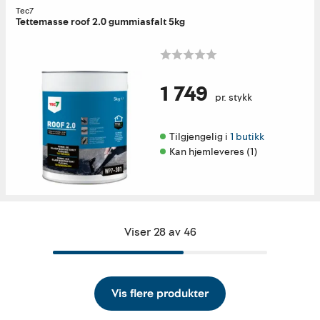
Tec7
Tettemasse roof 2.0 gummiasfalt 5kg
1 749
pr. stykk
Tilgjengelig i 
1 butikk
Kan hjemleveres (1)
Viser 28 av 46
Vis flere produkter