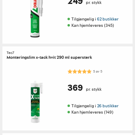
249
pr. stykk
Tilgjengelig i 
62 butikker
Kan hjemleveres (345)
Tec7
Monteringslim x-tack hvit 290 ml supersterk
Karakter:
5.0 av 5 mulige
5
av
5
369
pr. stykk
Tilgjengelig i 
26 butikker
Kan hjemleveres (149)