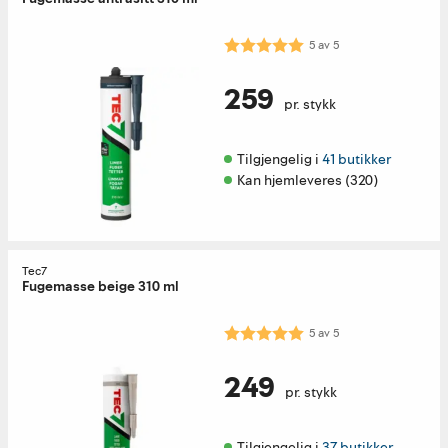
Karakter:
5.0 av 5 mulige
5
av
5
259
pr. stykk
Tilgjengelig i 
41 butikker
Kan hjemleveres (320)
Tec7
Fugemasse beige 310 ml
Karakter:
5.0 av 5 mulige
5
av
5
249
pr. stykk
Tilgjengelig i 
37 butikker